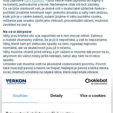
stojí zajímavé
váhy kapesní
– jsou velice malé (opravdu do kapsy a
na baterii), jednoduché a levné. Nečekejme však od nich zázraky.
Co se týče vlastností vah, je dobré vzít v úvahu také užitečné funkce –
počítání (zvážíme hmotnost např. jednoho šroubku a váhy nám ukážou,
kolik jich je v celém balení), sušení (známe-li váhu suchého vzorku,
můžeme pak snadno zjistit jeho vlhkost), procentuální vážení, možnost
zavěšení na zeď aj.
Na co si dát pozor
Váhy jsou křehká věc a je zapotřebí se k nim chovat citlivě. Zatímco
u rozbité zkumavky vidíme, že je již k nepotřebě, u vah to nepoznáme.
Váhy, které nám při stěhování spadly na zem, vypadají naprosto
normálně, ale ve skutečnosti jsou již k ničemu.
Váhy musíme chránit před otřesy a při vážení si musíme dát pozor na to,
abychom do vážicí misky příliš neklepli, natož aby nám na ni něco
spadlo.
Umístění vah musíme volit na absolutně vodorovném povrchu. Povrch
také musí být pevný a nesmí se třepat. Nejlepší je pevná a těžká deska
(ocel, mramor) umístěná na nějaké látce, která nepřenáší vibrace
(polystyren, molitan apod.). Ideální je tzv.
váhový stůl
.
Pro další rady při výběru laboratorní váhy
kontaktujte naše obchodní
oddělení
nebo volejte bezplatnou linku 800 221 224.
Souhlas
Detaily
Více o cookies
# Články
# Postupy a návody