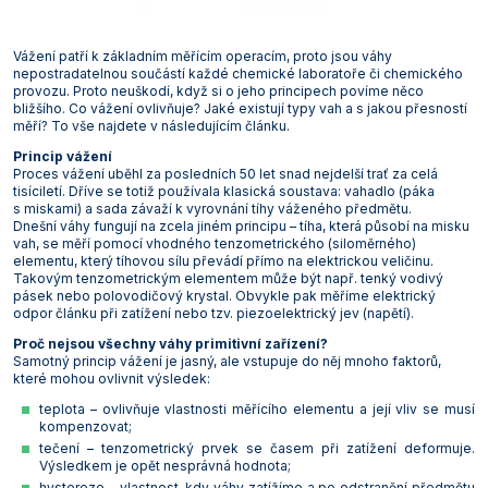
Vakuová filtrace
Informace a legislativa
Předlohy
Láhve
Širokohrdlé
Misky žíhací
Těsnění GUKO
Válce preparátní
Spojky hadicové
Láhve kapací
Lopatky, lžičky, kopistě a špachtle
Podložky protiskluzové
Vzorkovače násoskové
Korkovrty
Míchačky magnetické s ohřevem Ohaus
Mlýny nožové Retsch
Odparky rotační vakuové
Třepačky Witeg
Vývěvy membránové KNF
Lázně Witeg
Mrazničky laboratorní Liebherr
Pece
Termostaty oběhové Julabo
Průvodce výběrem konduktometru
Mikroskopy
Elektrody pH XS
Stolní ABBE
Teploměry venkovní a pokojové
Analytické Kern
Smíšené estery celulózy
Stříkačky a jehly
Rohože
Pracovní obuv
Senzorické boxy
Vážení patří k základním měřícím operacím, proto jsou váhy
nepostradatelnou součástí každé chemické laboratoře či chemického
Vložky přechodové
Úzkohrdlé
Misky a nádoby
Nálevky Büchnerovy
Vývěvy vodní
Svorky a tlačky
Misky a podnosy
Nálevky a násypky
Vzorkovače pro farmacii
Míchačky magnetické bez ohřevu Witeg
Mlýny rotorové Retsch
Reaktorové systémy
Třepačky s ohřevem
Vývěvy membránové Lavat
Lázně WSL
Mrazničky laboratorní Q-Cell
Sterilizátory horkovzdušné
Termostaty oběhové Krüss
Mineralizátory a termoreaktory
Elektrody ORP Mettler Toledo
Teploměry vpichové
Přesné Kern
Špičky pipetovací
Vybavení provozu
Rukavice a chňapky
Projekty a realizace
provozu. Proto neuškodí, když si o jeho principech povíme něco
bližšího. Co vážení ovlivňuje? Jaké existují typy vah a s jakou přesností
Zátky
Zásobní
Ostatní laboratorní sklo
Tloučky
Nádoby na vzorky
Ostatní pomůcky
Míchačky magnetické s ohřevem Witeg
Mlýny střižné Retsch
Třepačky
Průvodce výběrem třepačky
Vývěvy membránové Vacuubrand
Mrazničky pro farmacii
Sterilizátory parní (autoklávy)
Termostaty oběhové Lauda
Minutky a stopky
Elektrody ORP Theta 90
Teploměry/vlhkoměry Comet
Předvážky a kapesní váhy Kern
Zástěry
měří? To vše najdete v následujícím článku.
Princip vážení
Svorky pro fixaci zábrusů
Pipety
Nádoby kovové
Plasty odměrné
Průvodce výběrem magnetické míchačky
Mlýny hmoždířové Retsch
Vývěvy, vakuové stanice a zařízení pro filtraci
Vývěvy rotační olejové Lavat
Sušárny laboratorní
Termostaty oběhové Witeg
Multimetry
Elektrody ORP WTW
Teploměry/vlhkoměry Testo
Technické Kern
Proces vážení uběhl za posledních 50 let snad nejdelší trať za celá
tisíciletí. Dříve se totiž používala klasická soustava: vahadlo (páka
s miskami) a sada závaží k vyrovnání tíhy váženého předmětu.
Tuky a návleky na zábrusy
Porcelán
Nosiče na láhve a přenosky
Plasty pro mikrobiologii
Mlýny ultraodstředivé Retsch
Vývěvy rotační olejové Vacuubrand
Sušárny průmyslové
Oximetry
Elektrody ORP XS
Záznamníky teploty a vlhkosti Comet
Příslušenství pro váhy Kern
Dnešní váhy fungují na zcela jiném principu – tíha, která působí na misku
vah, se měří pomocí vhodného tenzometrického (siloměrného)
Přístroje
Střičky
Pomůcky pro kryogeniku
Děliče vzorků Retsch
Vývěvy rotační bezolejové Vacuubrand
Systémy rozkladné pro stanovení dusíku, tuků,
pH metry
pH pufry, standardy a roztoky
Záznamníky teploty a vlhkosti Testo
elementu, který tíhovou sílu převádí přímo na elektrickou veličinu.
kyanidů
Takovým tenzometrickým elementem může být např. tenký vodivý
Sklo pro filtraci
Pomůcky pro odběr vzorků
Drtiče čelisťové Retsch
Průvodce výběrem vývěvy a vakuové stanice
Průvodce výběrem pH metru
Počítadla kolonií a luminometry
pásek nebo polovodičový krystal. Obvykle pak měříme elektrický
odpor článku při zatížení nebo tzv. piezoelektrický jev (napětí).
Termostaty blokové
Sklo pro mikrobiologii
Pomůcky pro pipetování
Podavače vibrační Retsch
Průvodce výběrem pH elektrody
Polarimetry
Proč nejsou všechny váhy primitivní zařízení?
Termostaty oběhové
Samotný princip vážení je jasný, ale vstupuje do něj mnoho faktorů,
které mohou ovlivnit výsledek:
Sklo pro vážení
Pomůcky pro školy
Refraktometry
Topné desky
teplota – ovlivňuje vlastnosti měřícího elementu a její vliv se musí
Teploměry
Pomůcky pro vážení
Spektrofotometry
kompenzovat;
Topná hnízda
tečení – tenzometrický prvek se časem při zatížení deformuje.
Válce
Stojany, držáky, svorky a kruhy
Stanovení biologické spotřeby kyslíku (BSK)
Výsledkem je opět nesprávná hodnota;
Výrobníky ledu
hystereze – vlastnost, kdy váhy zatížíme a po odstranění předmětu