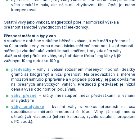
váha neukáže nulu, ale nějakou zbytkovou tíhu. Opět je nutno
Vlastnosti skla a porcelánu
Zátky a uzávěry
Teploměry, vlhkoměry a další přístroje pro
kompenzovat.
měření prostředí (klimatu)
Zkumavky
Zkumavky a stojany
Ostatní vlivy jako vlhkost, magnetická pole, nadmořská výška a
Titrátory
přesnost samotné vyhodnocovací elektroniky.
Vlastnosti plastů
Přesnost měření a typy vah
Turbidimetry (měření zákalu)
V současné době se setkáme běžně s vahami, které měří s přesností
na 0,1 promile, tedy jednu desetitisícinu měřené hmotnosti. U přesnosti
Váhy
měření je vhodné také zmínit linearitu měření, tedy zda nám váhy
ukážou stejný přírůstek váhy, když přidáme třeba 1 mg látky k již
Vlhkostní analyzátory - váhy sušicí
váženým 10 mg nebo ke 100 g.
předvážky
– váhy s větším rozsahem měřených hodnot (desítky
Viskozimetry
gramů až kilogramy) a nižší přesností. Na předvážkách si měřené
množství nahrubo připravíme a v případě potřeby jej pak dovážíme
na přesných analytických vahách. Předností předvážek je nízká
cena a vyšší odolnost při používání.
váhy přesné
– určitý mezistupeň mezi předvážkami a váhami
analytickými
váhy analytické
– kvalitní váhy s velkou přesností na cca
desetitisícinu měřené hmotnosti či lépe. Váhy již mají mnoho
užitečných vlastností (interní kalibrace, rychlé ustálení, propojení
s PC apod.).