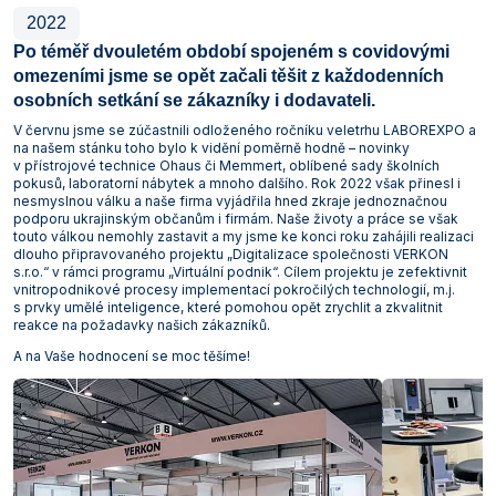
2022
Po téměř dvouletém období spojeném s covidovými
omezeními jsme se opět začali těšit z každodenních
osobních setkání se zákazníky i dodavateli.
V červnu jsme se zúčastnili odloženého ročníku veletrhu LABOREXPO a
na našem stánku toho bylo k vidění poměrně hodně – novinky
v přístrojové technice Ohaus či Memmert, oblíbené sady školních
pokusů, laboratorní nábytek a mnoho dalšího. Rok 2022 však přinesl i
nesmyslnou válku a naše firma vyjádřila hned zkraje jednoznačnou
podporu ukrajinským občanům i firmám. Naše životy a práce se však
touto válkou nemohly zastavit a my jsme ke konci roku zahájili realizaci
dlouho připravovaného projektu „Digitalizace společnosti VERKON
s.r.o.“ v rámci programu „Virtuální podnik“. Cílem projektu je zefektivnit
vnitropodnikové procesy implementací pokročilých technologií, m.j.
s prvky umělé inteligence, které pomohou opět zrychlit a zkvalitnit
reakce na požadavky našich zákazníků.
A na Vaše hodnocení se moc těšíme!