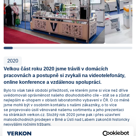
2020
Velkou část roku 2020 jsme trávili v domácích
pracovnách a postupně si zvykali na videotelefonáty,
online konference a vzdálenou spolupráci.
Bylo to však také období příležitostí, ve kterém jsme si více než dříve
uvědomovali oprávněnost našeho dlouhodobého cíle – stát se a zůstat
nejlepším e-shopem v oblasti laboratorního vybavení v ČR. O co méně
jsme mohli být v osobním kontaktu s našimi zákazníky, o to více
se projevovalo úsilí věnované našemu sortimentu a jeho prezentaci
na stránkách verkon.cz. Složitý rok 2020 jsme pak i přes uzavření
maloobchodních prodejen v Brně a Ústí nad Labem zakončili historicky
nejvyššími ročními tržbami.
A za to všem našim zákazníkům děkujeme!