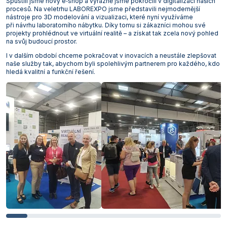
Spustili jsme nový e‑shop a výrazně jsme pokročili v digitalizaci našich
procesů. Na veletrhu LABOREXPO jsme představili nejmodernější
Vlastnosti skla a porcelánu
Zátky a uzávěry
Teploměry, vlhkoměry a další přístroje pro
nástroje pro 3D modelování a vizualizaci, které nyní využíváme
měření prostředí (klimatu)
při návrhu laboratorního nábytku. Díky tomu si zákazníci mohou své
Zkumavky
Zkumavky a stojany
projekty prohlédnout ve virtuální realitě – a získat tak zcela nový pohled
Titrátory
na svůj budoucí prostor.
Vlastnosti plastů
I v dalším období chceme pokračovat v inovacích a neustále zlepšovat
Turbidimetry (měření zákalu)
naše služby tak, abychom byli spolehlivým partnerem pro každého, kdo
hledá kvalitní a funkční řešení.
Váhy
Vlhkostní analyzátory - váhy sušicí
Viskozimetry