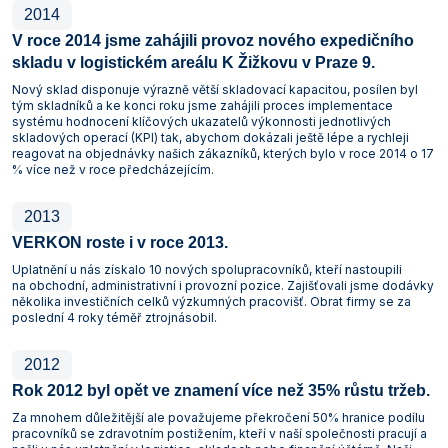
2014
V roce 2014 jsme zahájili provoz nového expedičního
skladu v logistickém areálu K Žižkovu v Praze 9.
Nový sklad disponuje výrazně větší skladovací kapacitou, posílen byl
tým skladníků a ke konci roku jsme zahájili proces implementace
systému hodnocení klíčových ukazatelů výkonnosti jednotlivých
skladových operací (KPI) tak, abychom dokázali ještě lépe a rychleji
reagovat na objednávky našich zákazníků, kterých bylo v roce 2014 o 17
% více než v roce předcházejícím.
2013
VERKON roste i v roce 2013.
Uplatnění u nás získalo 10 nových spolupracovníků, kteří nastoupili
na obchodní, administrativní i provozní pozice. Zajišťovali jsme dodávky
několika investičních celků výzkumných pracovišť. Obrat firmy se za
poslední 4 roky téměř ztrojnásobil.
2012
Rok 2012 byl opět ve znamení více než 35% růstu tržeb.
Za mnohem důležitější ale považujeme překročení 50% hranice podílu
pracovníků se zdravotním postižením, kteří v naší společnosti pracují a