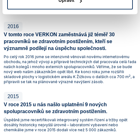
Upravit
technologií, která produkty z našeho sortimentu ještě více přibližuje
zákazníkům. Rok 2017 byl pro společnost, nejen z pohledu dosažených
tržeb i hospodářského výsledku, velmi úspěšný.
2016
V tomto roce VERKON zaměstnává již téměř 30
pracovníků se zdravotním postižením, kteří se
významně podílejí na úspěchu společnosti.
Po celý rok 2016 jsme se intenzivně věnovali novému internetovému
obchodu, na jehož vývoji a přípravě technických dat pracovala celá řada
našich kolegů i mnoho externích spolupracovníků. Věříme, že se bude
nový web našim zákazníkům opět líbit. Ke konci roku jsme rozšířili
2
skladové plochy v logistickém areálu K Žižkovu o dalších cca 700 m
, a
připravili se tak na plánované výrazné navýšení zásob.
2015
V roce 2015 u nás našlo uplatnění 9 nových
spolupracovníků se zdravotním postižením.
Úspěšně jsme recertifikovali integrovaný systém řízení a tržby opět
dosáhly historicky nejvyšší úrovně – laboratorní vybavení nebo
chemikálie jsme v roce 2015 dodali více než 5 000 zákazníků.