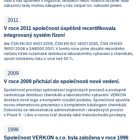
našli u nás uplatnění v logistice, skladech nebo finanční účtárně. Naši
zákazníci tedy mohou nákupem u nás čerpat tzv. náhradní plnění.
2011
V roce 2011 společnost úspěšně recertifikovala
integrovaný systém řízení
dle ČSN EN ISO 9001:2009, ČSN EN ISO 14001:2005, ČSN OHSAS
18001:2008 a SA8000:2001. V tomto roce jsme dosáhli rekordního
nárůstu tržeb tuzemské distribuce laboratorního vybavení a chemikálií,
oproti loňskému roku o více než 50 %.
2009
V roce 2009 přichází do společnosti nové vedení.
Společnost prochází optimalizací logistických procesů a postupně
centralizuje distribuci chemikálií a laboratorního vybavení. VERKON
dostává nové logo a kompletní vizuální podobu. Společnost spustila
novou internetovou prezentaci s kompletním katalogem chemikálií.
Dokončila se rekonstrukce administrativních i skladových prostor
v Praze 9 – Libni a novou tvář dostaly také maloobchodní prodejny.
1996
Společnost VERKON s.r.o. byla založena v roce 1996