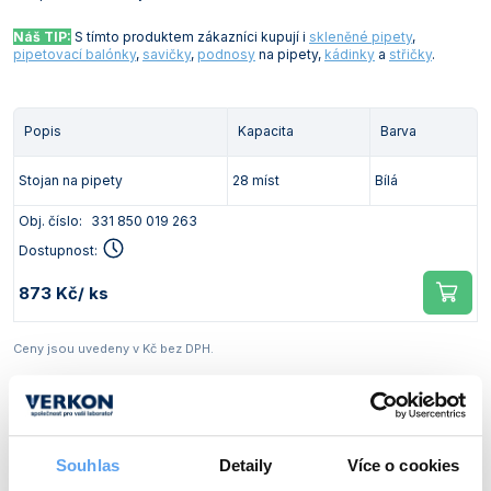
Náš TIP:
S tímto produktem zákazníci kupují i
skleněné pipety
,
pipetovací balónky
,
savičky
,
podnosy
na pipety,
kádinky
a
střičky
.
Popis
Kapacita
Barva
Stojan na pipety
28 míst
Bílá
Obj. číslo:
331 850 019 263
Dostupnost:
873 Kč
/ ks
Ceny jsou uvedeny v Kč bez DPH.
Stojan na pipety, horizontální, PP
Souhlas
Detaily
Více o cookies