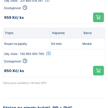
Obj. číslo:
331 850 019 261
Vlastnosti skla a porcelánu
Zátky a uzávěry
Teploměry, vlhkoměry a další přístroje pro
Dostupnost:
měření prostředí (klimatu)
Zkumavky
Zkumavky a stojany
959 Kč
/ ks
Titrátory
Vlastnosti plastů
Turbidimetry (měření zákalu)
Popis
Kapacita
Barva
Váhy
Stojan na pipety
94 míst
Modrá
Vlhkostní analyzátory - váhy sušicí
Obj. číslo:
130 950 050 760
Viskozimetry
Dostupnost:
850 Kč
/ ks
Ceny jsou uvedeny v Kč bez DPH.