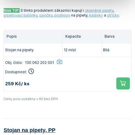
Náš TIP:
S tímto produktem zákazníci kupují i
skleněné pipety
,
pipetovací balónky
,
savičky
,
podnosy
na pipety,
kádinky
a
střičky
.
Popis
Kapacita
Barva
Stojan na pipety
12 míst
Bílá
Obj. číslo:
130 062 202 001
Dostupnost:
259 Kč
/ ks
Ceny jsou uvedeny v Kč bez DPH.
Stojan na pipety, PP