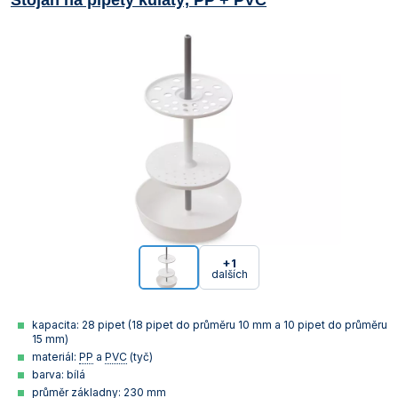
Stojan na pipety kulatý, PP + PVC
+1
dalších
kapacita: 28 pipet (18 pipet do průměru 10 mm a 10 pipet do průměru
15 mm)
materiál:
PP
a
PVC
(tyč)
barva: bílá
průměr základny: 230 mm