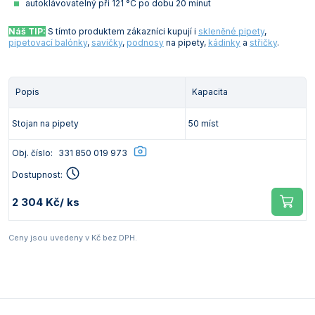
autoklávovatelný při 121 °C po dobu 20 minut
Náš TIP:
S tímto produktem zákazníci kupují i
skleněné pipety
,
pipetovací balónky
,
savičky
,
podnosy
na pipety,
kádinky
a
střičky
.
Popis
Kapacita
Stojan na pipety
50 míst
Obj. číslo:
331 850 019 973
Dostupnost:
2 304 Kč
/ ks
Ceny jsou uvedeny v Kč bez DPH.