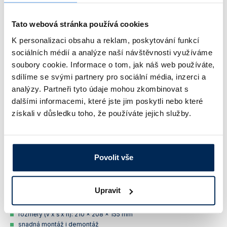
Materiál:
PP
Tato webová stránka používá cookies
K personalizaci obsahu a reklam, poskytování funkcí
sociálních médií a analýze naší návštěvnosti využíváme
soubory cookie. Informace o tom, jak náš web používáte,
sdílíme se svými partnery pro sociální média, inzerci a
analýzy. Partneři tyto údaje mohou zkombinovat s
dalšími informacemi, které jste jim poskytli nebo které
získali v důsledku toho, že používáte jejich služby.
+2
dalších
Povolit vše
kapacita: 12 dělených pipet do objemu 10 ml (max. průměr 8 mm)
Upravit
materiál:
PP
barva: bílá
rozměry (v x š x h): 210 x 208 x 155 mm
snadná montáž i demontáž