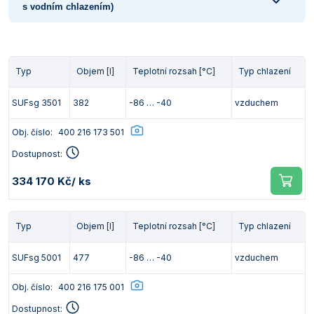
s vodním chlazením)
Typ
Objem [l]
Teplotní rozsah [°C]
Typ chlazení
SUFsg 3501
382
-86 … -40
vzduchem
Obj. číslo:
400 216 173 501
Dostupnost:
334 170 Kč
/ ks
Typ
Objem [l]
Teplotní rozsah [°C]
Typ chlazení
SUFsg 5001
477
-86 … -40
vzduchem
Obj. číslo:
400 216 175 001
Dostupnost: