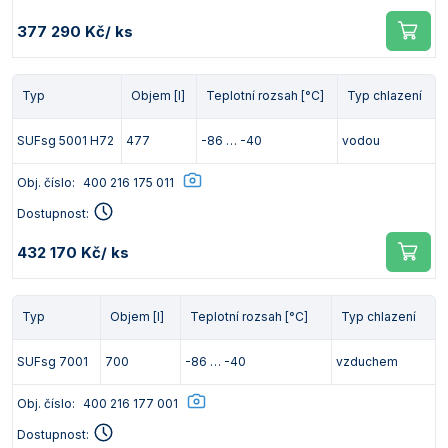
377 290 Kč
/ ks
Typ
Objem [l]
Teplotní rozsah [°C]
Typ chlazení
SUFsg 5001 H72
477
-86 … -40
vodou
Obj. číslo:
400 216 175 011
Dostupnost:
432 170 Kč
/ ks
Typ
Objem [l]
Teplotní rozsah [°C]
Typ chlazení
SUFsg 7001
700
-86 … -40
vzduchem
Obj. číslo:
400 216 177 001
Dostupnost: