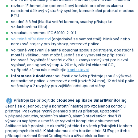
rozhraní Ethernet, bezpotenciálový kontakt pro přenos alarmu
na externí dálkový výstražný systém, komunikační protokol modbus
RTU
snadné čištění (hladká vnitřní komora, snadný přístup ke
vzduchovému filtru)
v souladu s normou IEC 61010-2-011
volitelné příslušenství
(objednává se samostatně): hliníkové nebo
nerezové stojany pro kryoboxy, nerezové police
volitelné vybavení (je nutné objednat spolu s přístrojem, dodatečná
montáž většinou není možná; jedná se o vybavení za příplatek):
izolovaná "vypěněná" vnitřní dvířka, uzamykatelný kryt pro hlavní
vypínač, analogový výstup 4–20 mA, záložní chlazení CO
–
2
v případě zájmu nás neváhejte
kontaktovat
informace k dodávce:
součástí dodávky přístroje jsou 3 výškově
nastavitelné police z nerezové oceli (rozteč 24 mm), 12 držáků polic
se šrouby a 2 rozpěry pro zajištění odstupu od stěny
Přístroje lze připojit do
cloudové aplikace SmartMonitoring
.
Jedná se o jednoduchý a komfortní nástroj pro vzdálenou kontrolu
přístroje. Poskytuje rychlý přehled o stavu přístroje, upozornění
v případě poruchy, teplotních alarmů, alarmů otevřených dveří či
výpadku napájení a umožňuje vytvářet kompletní dokumentaci.
Aplikace také poskytuje okamžitý přehled o všech přístrojích Liebherr
propojených do sítě. K hlubokomrazicím boxům série SUFsg je třeba
přikoupit rozhraní SmartCoolingHub a uživatelskou licenci