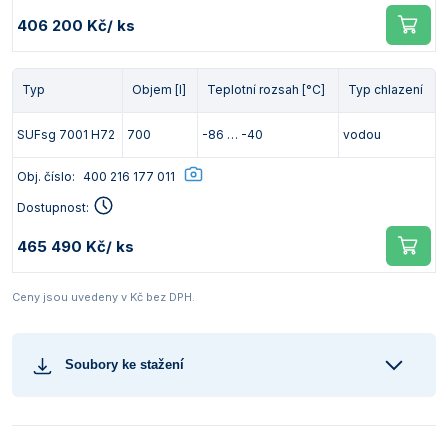
406 200 Kč
/ ks
Typ
Objem [l]
Teplotní rozsah [°C]
Typ chlazení
SUFsg 7001 H72
700
-86 … -40
vodou
Obj. číslo:
400 216 177 011
Dostupnost:
465 490 Kč
/ ks
Ceny jsou uvedeny v Kč bez DPH.
Soubory ke stažení