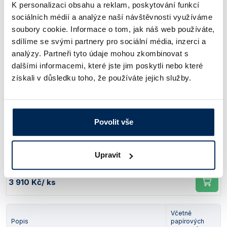
K personalizaci obsahu a reklam, poskytování funkcí
SUFsg 5001
Celková kapacita
8 stojanů 5 x 4 a 6 stojanů 6 x 4
sociálních médií a analýze naší návštěvnosti využíváme
soubory cookie. Informace o tom, jak náš web používáte,
SUFsg 7001
Celková kapacita
12 stojanů 5 x 4 a 12 stojanů 6 x 4
sdílíme se svými partnery pro sociální média, inzerci a
analýzy. Partneři tyto údaje mohou zkombinovat s
dalšími informacemi, které jste jim poskytli nebo které
získali v důsledku toho, že používáte jejich služby.
Stojany pro ukládání kryoboxů (prázdné, bez kryoboxů)
Včetně
Popis
papírových
kryoboxů
Povolit vše
Hliníkový stojan 5 x 4 s bočním plněním pro
Ne
kryoboxy o výšce 50 mm, výška stojanu 280 mm
Obj. číslo:
400 210 779 300
Upravit
Dostupnost:
3 910 Kč
/ ks
Včetně
Popis
papírových