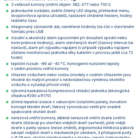
3 velikosti komory (vnitřní objem: 382, 477 nebo 700 l)
Vlastnosti skla a porcelánu
Zátky a uzávěry
Teploměry, vlhkoměry a další přístroje pro
jednoduché ovládání, dobře čitelný LED displej, přehledné menu,
měření prostředí (klimatu)
dvojúrovňová správa uživatelů, nastavení chráněné heslem, hodiny
Zkumavky
Zkumavky a stojany
reálného času
Titrátory
integrovaný záznamník dat, naměřené hodnoty lze číst v otevřeném
Vlastnosti plastů
formátu přes USB
Turbidimetry (měření zákalu)
vizuální a akustický alarm (upozornění při dosažení spodní nebo
horní prahové hodnoty), alarm otevřených dveří (časový interval lze
nastavit), alarm při výpadku napájení (v případě výpadku napájení
Váhy
zůstane monitorovací jednotka díky bateriím v provozu ještě cca 72
hodin)
Vlhkostní analyzátory - váhy sušicí
teplotní rozsah: -86 až -40 °C, homogenní rozložení teploty
v celém prostoru vnitřní komory
Viskozimetry
chlazení vzduchem nebo vodou (modely s vodním chlazením jsou
vhodné do malých prostor s nedostatečnou výměnou okolního
vzduchu a vyžadují přívod vody)
výkonná kaskádová kompresorová chladicí jednotka (ekologická
chladiva R290 a R170)
účinná tepelná izolace s vakuovými izolačními panely, inovativní
koncept těsnění dveří, tlakový vyrovnávací ventil pro snadné
opakované otvírání dveří
nerezová vnitřní komora, dělené nerezové vnitřní dveře (vnitřní
dveře zůstávají po otevření vnějších dveří zavřené), plné vnější
dveře s panty vpravo (nelze změnit), ergonomická hliníková páková
rukojeť vnějších dveří s mechanickým zámkem, 3 přístupové porty
o Ø 28 mm, otočná přední kolečka s brzdou, pevná zadní kolečka