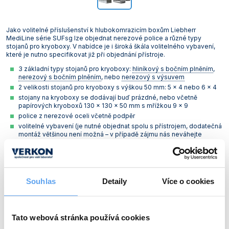
Jako volitelné příslušenství k hlubokomrazicím boxům Liebherr
MediLine série SUFsg lze objednat nerezové police a různé typy
stojanů pro kryoboxy. V nabídce je i široká škála volitelného vybavení,
které je nutno specifikovat již při objednání přístroje.
3 základní typy stojanů pro kryoboxy:
hliníkový s bočním plněním
,
nerezový s bočním plněním
, nebo
nerezový s výsuvem
2 velikosti stojanů pro kryoboxy s výškou 50 mm: 5 x 4 nebo 6 x 4
stojany na kryoboxy se dodávají buď prázdné, nebo včetně
papírových kryoboxů 130 x 130 x 50 mm s mřížkou 9 x 9
police z nerezové oceli včetně podpěr
volitelné vybavení (je nutné objednat spolu s přístrojem, dodatečná
montáž většinou není možná – v případě zájmu nás neváhejte
kontaktovat
): uzamykatelný ochranný kryt hlavního vypínače,
izolovaná "vypěněná" vnitřní dvířka, analogový výstup 4–20 mA,
záložní chlazení CO
2
Souhlas
Detaily
Více o cookies
Stojany pro kryoboxy
Tato webová stránka používá cookies
SUFsg 3501
Celková kapacita
6 stojanů 5 x 4 a 6 stojanů 6 x 4