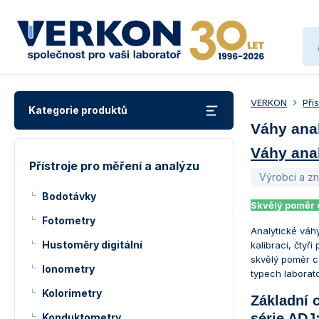
VERKON
Pří
Kategorie produktů
Váhy ana
Váhy anal
Přístroje pro měření a analýzu
Výrobci a z
Bodotávky
Skvělý poměr
Fotometry
Analytické váh
Hustoměry digitální
kalibraci, čtyř
skvělý poměr c
Ionometry
typech laborato
Kolorimetry
Základní 
série ADJ
Konduktometry