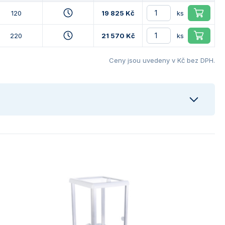
120
19 825 Kč
ks
220
21 570 Kč
ks
Ceny jsou uvedeny v Kč bez DPH.