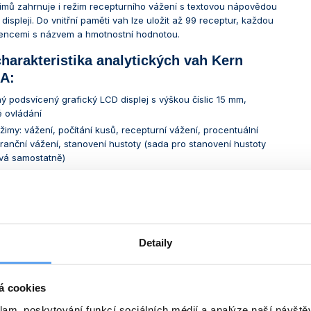
imů zahrnuje i režim recepturního vážení s textovou nápovědou
ispleji. Do vnitřní paměti vah lze uložit až 99 receptur, každou
iencemi s názvem a hmotnostní hodnotou.
charakteristika analytických vah Kern
-A:
ný podsvícený grafický LCD displej s výškou číslic 15 mm,
 ovládání
žimy: vážení, počítání kusů, recepturní vážení, procentuální
eranční vážení, stanovení hustoty (sada pro stanovení hustoty
vá samostatně)
-TARE (umožňuje uložení hmotnosti tárovací nádoby)
važování podle receptur (jednotlivé přísady receptury se automaticky č
ěť pro 99 receptur (každá s až 20 ingrediencemi)
ace: 4 s
 interní kalibrace při teplotních změnách >1,5 °C
Detaily
232 pro připojení tiskárny, tisk protokolů odpovídajících požadavkům 
žní deska o Ø 80 mm, kovové tělo vah s plastovým krytem, ochranný an
á cookies
é nožičky, indikátor rovnováhy (libela)
měry (š x h x v): 210 x 340 x 330 mm (vážní prostor 160 x 170 x 225 m
klam, poskytování funkcí sociálních médií a analýze naší návšt