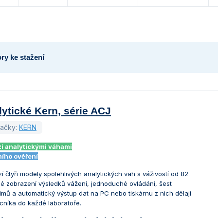
ry ke stažení
ytické Kern, série ACJ
načky:
KERN
zi analytickými váhami
ího ověření
í čtyři modely spolehlivých analytických vah s váživostí od 82
lé zobrazení výsledků vážení, jednoduché ovládání, šest
imů a automatický výstup dat na PC nebo tiskárnu z nich dělají
níka do každé laboratoře.