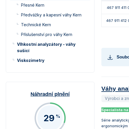
Přesné Kern
467 911 411 
Předvážky a kapesní váhy Kern
467 911 412
Technické Kern
Příslušenství pro váhy Kern
Vlhkostní analyzátory - váhy
sušicí
Soubo
Viskozimetry
Váhy anal
Náhradní plnění
Výrobci a z
Specialista na
29
%
Série analytick
ergonomickým o