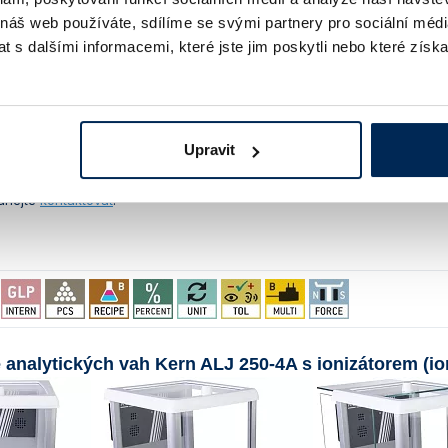
4V napájecí adaptér (součástí dodávky), funkce automatického vypnutí (
 náš web používáte, sdílíme se svými partnery pro sociální média
íslušenství za příplatek: kalibrační certifikát, tiskárna,
stolní ionizátor
, sa
 s dalšími informacemi, které jste jim poskytli nebo které získa
ávlek proti prachu – v případě zájmu nás neváhejte
kontaktovat
k dodávce:
součástí dodávky je napájecí adaptér
něné zadní stěny ochranného analytického krytu lze nainstalovat
ioniz
Upravit
ostatický náboj může způsobit nestabilitu vzorku a v důsledku toho špa
by způsobené statickou elektřinou. Jde o volitelné vybavení za příplat
áhejte
kontaktovat
.
 analytických vah Kern ALJ 250-4A s ionizátorem (ion