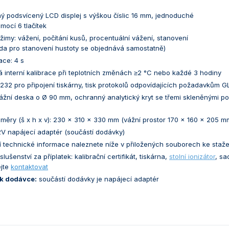
ný podsvícený LCD displej s výškou číslic 16 mm, jednoduché
mocí 6 tlačítek
žimy: vážení, počítání kusů, procentuální vážení, stanovení
ada pro stanovení hustoty se objednává samostatně)
ace: 4 s
 interní kalibrace při teplotních změnách ≥2 °C nebo každé 3 hodiny
232 pro připojení tiskárny, tisk protokolů odpovídajících požadavkům G
žní deska o Ø 90 mm, ochranný analytický kryt se třemi skleněnými pos
měry (š x h x v): 230 x 310 x 330 mm (vážní prostor 170 x 160 x 205 m
2V napájecí adaptér (součástí dodávky)
í technické informace naleznete níže v přiložených souborech ke staže
íslušenství za příplatek: kalibrační certifikát, tiskárna,
stolní ionizátor
, sa
jte
kontaktovat
k dodávce:
součástí dodávky je napájecí adaptér