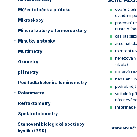
dobře čitel
Měření otáček a průtoku
ovládání po
Mikroskopy
pracovní re
hustoty (s
Mineralizátory a termoreaktory
čas stabiliz
Minutky a stopky
automatická
rozhraní RS
Multimetry
nerezová vá
Oximetry
(libela)
celkové roz
pH metry
napájení: 1
Počítadla kolonií a luminometry
podrobnějš
Polarimetry
volitelné př
nás neváhe
Refraktometry
informace 
Spektrofotometry
Stanovení biologické spotřeby
Standardně:
kyslíku (BSK)