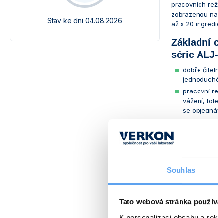
pracovních rež
zobrazenou na d
Stav ke dni 04.08.2026
až s 20 ingred
Základní 
série ALJ
dobře čitel
jednoduché
pracovní re
vážení, tol
se objedná
funkce PRE
pohodlné na
vnitřní pam
čas stabiliz
automatická
Souhlas
rozhraní RS
nerezová vá
Tato webová stránka použív
nastaviteln
celkové roz
K personalizaci obsahu a re