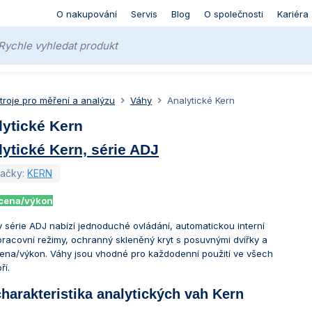
O nakupování
Servis
Blog
O společnosti
Kariéra
stroje pro měření a analýzu
Váhy
Analytické Kern
lytické Kern
ytické Kern, série ADJ
načky:
KERN
 cena/výkon
y série ADJ nabízí jednoduché ovládání, automatickou interní
i pracovní režimy, ochranný skleněný kryt s posuvnými dvířky a
ena/výkon. Váhy jsou vhodné pro každodenní použití ve všech
ří.
charakteristika analytických vah Kern
: