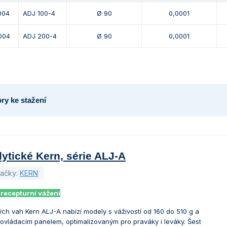
004
ADJ 100-4
Ø 90
0,0001
 004
ADJ 200-4
Ø 90
0,0001
ry ke stažení
ytické Kern, série ALJ-A
načky:
KERN
 recepturní vážení
ých vah Kern ALJ-A nabízí modely s váživostí od 160 do 510 g a
vládacím panelem, optimalizovaným pro praváky i leváky. Šest