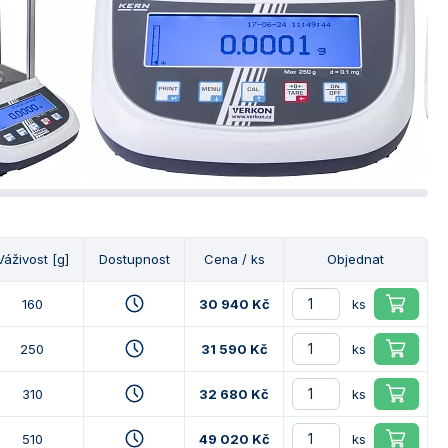
Váživost [g]
Dostupnost
Cena / ks
Objednat
160
30 940 Kč
ks
250
31 590 Kč
ks
310
32 680 Kč
ks
510
49 020 Kč
ks