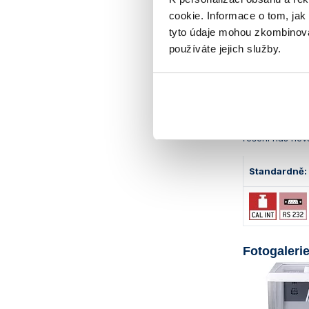
napájení: 2
cookie. Informace o tom, jak
volitelné př
tyto údaje mohou zkombinovat
ochranný n
používáte jejich služby.
informace 
Místo skle
vzorkem. Elektr
eliminujete chy
řešení nás nev
Standardně:
Fotogalerie