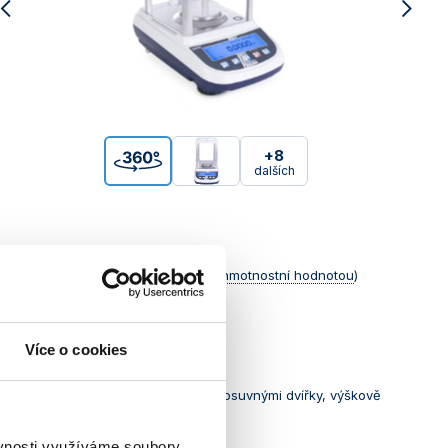
+8
dalších
íslují a
tisknou s číslem, názvem a hmotnostní hodnotou
)
Více o cookies
GLP/GMP/ISO
alytický kryt se třemi skleněnými posuvnými dvířky, výškově
m)
ěvnosti využíváme soubory