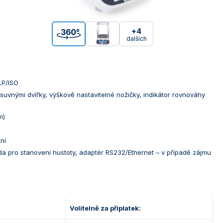
+4
dalších
LP/ISO
uvnými dvířky, výškově nastavitelné nožičky, indikátor rovnováhy
m)
ní
da pro stanovení hustoty, adaptér RS232/Ethernet – v případě zájmu
Volitelně za příplatek: