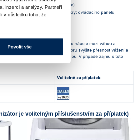
volitelně 2, 5, 15 minut nebo vypnuto)
, inzerci a analýzy. Partneři
da pro stanovení hustoty, ochranný kryt ovládacího panelu,
li v důsledku toho, že
átor
pro neutralizaci elektrostatického náboje mezi váhou a
Povolit vše
tný odečet hmotnosti. Pomocí ionizátoru zvýšíte přesnost vážení a
ek, které se objednává společně s váhou. V případě zájmu o toto
Volitelně za příplatek:
izátor je volitelným příslušenstvím za příplatek)