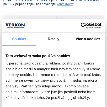
konektorem DIN 19262. V nabídce je i konektorová redukce BNC/DIN
19262. V případě zájmu nás neváhejte
kontaktovat
!
Vlastnosti skla a porcelánu
Zátky a uzávěry
Teploměry, vlhkoměry a další přístroje pro
měření prostředí (klimatu)
Zkumavky
Zkumavky a stojany
Titrátory
Typ
Popis
Vlastnosti plastů
Turbidimetry (měření zákalu)
AgC 103, kombinovaná stříbrná
Pro argentometrické titrace
Váhy
Souhlas
Detaily
Více o cookies
Obj. číslo:
470 660 061 136
Vlhkostní analyzátory - váhy sušicí
Dostupnost:
4 280 Kč
/ ks
Tato webová stránka používá cookies
Viskozimetry
K personalizaci obsahu a reklam, poskytování funkcí
sociálních médií a analýze naší návštěvnosti využíváme
Typ
Popis
soubory cookie. Informace o tom, jak náš web používáte,
BAT 103, dvouelektrodová
Pro biamperometrické popř.
sdílíme se svými partnery pro sociální média, inzerci a
platinová
bipotenciometrické titrace
analýzy. Partneři tyto údaje mohou zkombinovat s
Obj. číslo:
470 660 061 141
dalšími informacemi, které jste jim poskytli nebo které
Dostupnost:
získali v důsledku toho, že používáte jejich služby.
5 250 Kč
/ ks