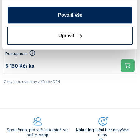
Povolit vše
Typ
Popis
PTP 103, Kombinovaná
Pro oxidačně redukční (oxidimetrické)
Upravit
platinová
titrace
Obj. číslo:
470 660 061 142
Dostupnost:
5 150 Kč
/ ks
Ceny jsou uvedeny v Kč bez DPH.
Společnost pro vaši laboratoř: víc
Náhradní plnění bez navýšení
než e-shop
ceny