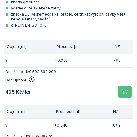
hnědá graduace
včetně duté skleněné zátky
značka
DE-M
(německá kalibrace), certifikát výrobní dávky v NJ
nebo AJ (na vyžádání)
dle DIN EN ISO 1042
Objem [ml]
Přesnost [ml]
NZ
5
±0,025
7/16
Obj. číslo:
120 503 668 000
Dostupnost:
405 Kč
/ ks
Objem [ml]
Přesnost [ml]
NZ
5
±0,040
10/19
Obj. číslo:
120 503 668 015