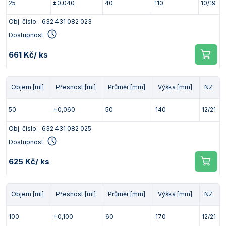
25
±0,040
40
110
10/19
Obj. číslo:
632 431 082 023
Dostupnost:
661 Kč
/ ks
Objem [ml]
Přesnost [ml]
Průměr [mm]
Výška [mm]
NZ
50
±0,060
50
140
12/21
Obj. číslo:
632 431 082 025
Dostupnost:
625 Kč
/ ks
Objem [ml]
Přesnost [ml]
Průměr [mm]
Výška [mm]
NZ
100
±0,100
60
170
12/21