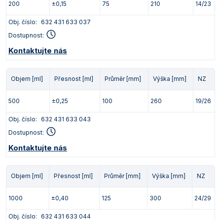
200
±0,15
75
210
14/23
Obj. číslo:
632 431 633 037
Dostupnost:
Kontaktujte nás
Objem [ml]
Přesnost [ml]
Průměr [mm]
Výška [mm]
NZ
500
±0,25
100
260
19/26
Obj. číslo:
632 431 633 043
Dostupnost:
Kontaktujte nás
Objem [ml]
Přesnost [ml]
Průměr [mm]
Výška [mm]
NZ
1000
±0,40
125
300
24/29
Obj. číslo:
632 431 633 044