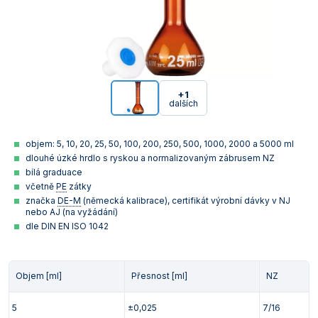
+1
dalších
objem: 5, 10, 20, 25, 50, 100, 200, 250, 500, 1000, 2000 a 5000 ml
dlouhé úzké hrdlo s ryskou a normalizovaným zábrusem NZ
bílá graduace
včetně
PE
zátky
značka
DE-M
(německá kalibrace), certifikát výrobní dávky v NJ
nebo AJ (na vyžádání)
dle DIN EN ISO 1042
Objem [ml]
Přesnost [ml]
NZ
5
±0,025
7/16