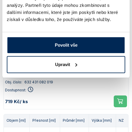
včetně skleněné lisované zátky
analýzy. Partneři tyto údaje mohou zkombinovat s
ověřena v metrologické laboratoři a následně
označena metrologickou značkou (takto označené odměrné sklo je
dalšími informacemi, které jste jim poskytli nebo které
možné používat jako stanovené měřidlo v souladu s platnými
získali v důsledku toho, že používáte jejich služby.
předpisy)
dle ISO 1042
informace k dodávce:
součástí dodávky každé baňky je
ověřovací list (každá baňka je na dně označena číselným kódem)
Povolit vše
Objem [ml]
Přesnost [ml]
Průměr [mm]
Výška [mm]
NZ
Upravit
10
±0,025
27
90
7/16
Obj. číslo:
632 431 082 019
Dostupnost:
719 Kč
/ ks
Objem [ml]
Přesnost [ml]
Průměr [mm]
Výška [mm]
NZ