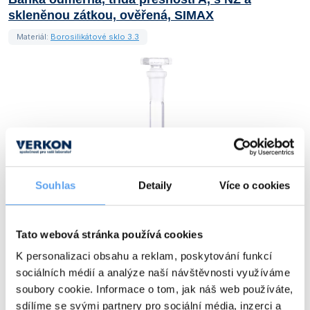
skleněnou zátkou, ověřená, SIMAX
Materiál:
Borosilikátové sklo 3.3
Souhlas
Detaily
Více o cookies
Tato webová stránka používá cookies
+5
dalších
K personalizaci obsahu a reklam, poskytování funkcí
sociálních médií a analýze naší návštěvnosti využíváme
objem: 10, 25, 50, 100 nebo 1000 ml
soubory cookie. Informace o tom, jak náš web používáte,
dlouhé úzké hrdlo s ryskou a normalizovaným zábrusem NZ
sdílíme se svými partnery pro sociální média, inzerci a