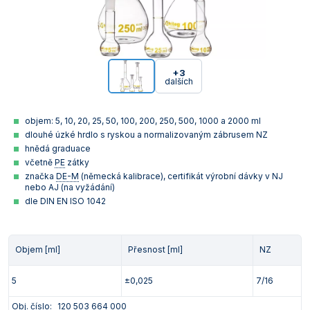
+3
dalších
objem: 5, 10, 20, 25, 50, 100, 200, 250, 500, 1000 a 2000 ml
dlouhé úzké hrdlo s ryskou a normalizovaným zábrusem NZ
hnědá graduace
včetně
PE
zátky
značka
DE-M
(německá kalibrace), certifikát výrobní dávky v NJ
nebo AJ (na vyžádání)
dle DIN EN ISO 1042
Objem [ml]
Přesnost [ml]
NZ
5
±0,025
7/16
Obj. číslo:
120 503 664 000