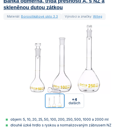
Baňka odměrná, třída přesnosti A, s NZ a
skleněnou dutou zátkou
Materiál:
Borosilikátové sklo 3.3
Výrobci a značky:
Witeg
+4
dalších
objem: 5, 10, 20, 25, 50, 100, 200, 250, 500, 1000 a 2000 ml
dlouhé úzké hrdlo s ryskou a normalizovaným zábrusem NZ