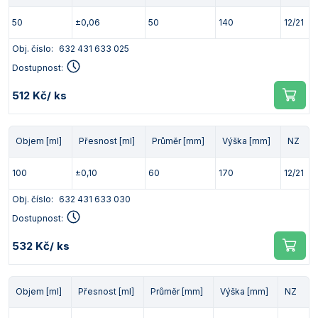
Vlastnosti skla a porcelánu
Zátky a uzávěry
Teploměry, vlhkoměry a další přístroje pro
50
±0,06
50
140
12/21
měření prostředí (klimatu)
Zkumavky
Zkumavky a stojany
Obj. číslo:
632 431 633 025
Titrátory
Dostupnost:
Vlastnosti plastů
Turbidimetry (měření zákalu)
512 Kč
/ ks
Váhy
Vlhkostní analyzátory - váhy sušicí
Objem [ml]
Přesnost [ml]
Průměr [mm]
Výška [mm]
NZ
Viskozimetry
100
±0,10
60
170
12/21
Obj. číslo:
632 431 633 030
Dostupnost:
532 Kč
/ ks
Objem [ml]
Přesnost [ml]
Průměr [mm]
Výška [mm]
NZ