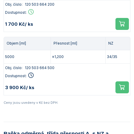
Obj. číslo:
120 503 664 200
Dostupnost:
1 700 Kč
/ ks
Objem [ml]
Přesnost [ml]
NZ
5000
±1,200
34/35
Obj. číslo:
120 503 664 500
Dostupnost:
3 900 Kč
/ ks
Ceny jsou uvedeny v Kč bez DPH.
Baňka odměrná, třída přesnosti A, s NZ a