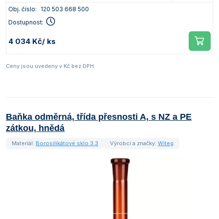
Obj. číslo:
120 503 668 500
Dostupnost:
4 034 Kč
/ ks
Ceny jsou uvedeny v Kč bez DPH.
Baňka odměrná, třída přesnosti A, s NZ a PE
zátkou, hnědá
Materiál:
Borosilikátové sklo 3.3
Výrobci a značky:
Witeg