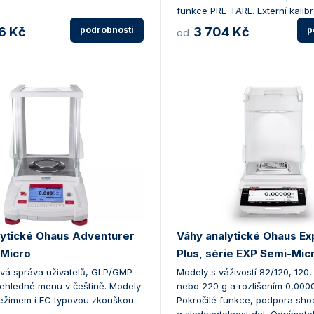
funkce PRE-TARE. Externí kalib
6 Kč
podrobnosti
3 704 Kč
p
od
lytické Ohaus Adventurer
Váhy analytické Ohaus Ex
Micro
Plus, série EXP Semi-Mic
vá správa uživatelů, GLP/GMP
Modely s váživostí 82/120, 120
řehledné menu v češtině. Modely
nebo 220 g a rozlišením 0,0000
režimem i EC typovou zkouškou.
Pokročilé funkce, podpora sho