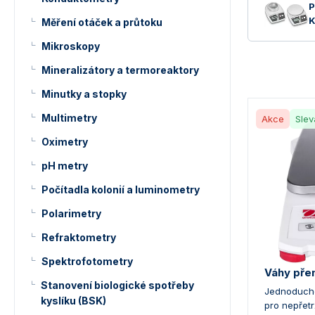
P
K
Měření otáček a průtoku
Mikroskopy
Mineralizátory a termoreaktory
Minutky a stopky
Multimetry
Akce
Slev
Oximetry
pH metry
Počítadla kolonií a luminometry
Polarimetry
Refraktometry
Spektrofotometry
Váhy pře
Stanovení biologické spotřeby
Jednoduché
kyslíku (BSK)
pro nepřetr