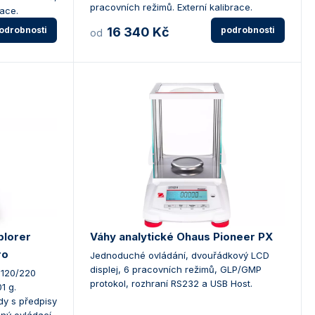
pracovních režimů. Externí kalibrace.
race.
odrobnosti
16 340 Kč
podrobnosti
od
plorer
Váhy analytické Ohaus Pioneer PX
ro
Jednoduché ovládání, dvouřádkový LCD
displej, 6 pracovních režimů, GLP/GMP
, 120/220
protokol, rozhraní RS232 a USB Host.
1 g.
dy s předpisy