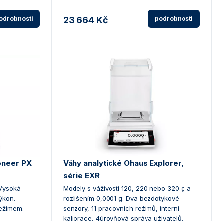
odrobnosti
23 664 Kč
podrobnosti
oneer PX
Váhy analytické Ohaus Explorer,
série EXR
 Vysoká
Modely s váživostí 120, 220 nebo 320 g a
ýkon.
rozlišením 0,0001 g. Dva bezdotykové
režimem.
senzory, 11 pracovních režimů, interní
kalibrace, 4úrovňová správa uživatelů,