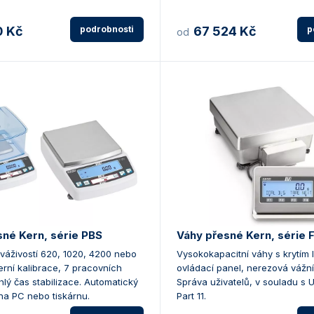
0 Kč
podrobnosti
67 524 Kč
p
od
sné Kern, série PBS
Váhy přesné Kern, série 
váživostí 620, 1020, 4200 nebo
Vysokokapacitní váhy s krytím I
erní kalibrace, 7 pracovních
ovládací panel, nerezová vážní
hlý čas stabilizace. Automatický
Správa uživatelů, v souladu s U
na PC nebo tiskárnu.
Part 11.