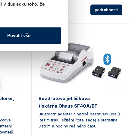
li v důsledku toho, že
odrobnosti
3 710 Kč
podrobnosti
od
Povolit vše
plorer,
Bezdrátová jehličková
tiskárna Ohaus SF40A/BT
Bluetooth adaptér. Snadné nastavení údajů.
tykové
Režim tisku: sčítání (totalizace) a statistika.
interní
Datum a hodiny reálného času.
ivatelů,