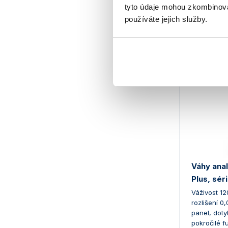
tyto údaje mohou zkombinovat
30 5
od
používáte jejich služby.
Váhy anal
Plus, sér
Váživost 12
rozlišení 0
panel, doty
pokročilé f