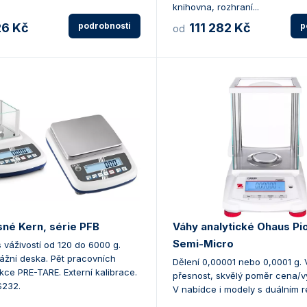
knihovna, rozhraní...
26 Kč
podrobnosti
111 282 Kč
p
od
sné Kern, série PFB
Váhy analytické Ohaus Pi
Semi-Micro
 váživostí od 120 do 6000 g.
ážní deska. Pět pracovních
Dělení 0,00001 nebo 0,0001 g.
kce PRE-TARE. Externí kalibrace.
přesnost, skvělý poměr cena/v
S232.
V nabídce i modely s duálním 