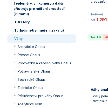
provozních 
Teploměry, vlhkoměry a další
přístroje pro měření prostředí
(klimatu)
1 434 Kč
1 291
od
Titrátory
Turbidimetry (měření zákalu)
Náš TIP
A
Váhy
Analytické Ohaus
Přesné Ohaus
Předvážky a kapesní váhy Ohaus
Potravinářské Ohaus
Technické Ohaus
Zlatnické Ohaus
Váhy anal
Příslušenství pro váhy Ohaus
Skvělý pom
uživatelské 
Analytické Kern