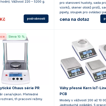
hodin). Váživost 220 – 5200 g.
pro stanovení hustoty, sada pr
vzorků, skener otisků prstů, sa
pipety, sloupek pro ovládací pan
 Kč
podrobnosti
cena na dotaz
p
kce
Sleva 10 %
ytické Ohaus série PR
Váhy přesné Kern IoT-Line
PCB
ěr cena/výkon. Přehledné
rozhraní, tři pracovní režimy.
Modely s váživostí 200 až 10 00
Jednoduché ovládání, 5 pracov