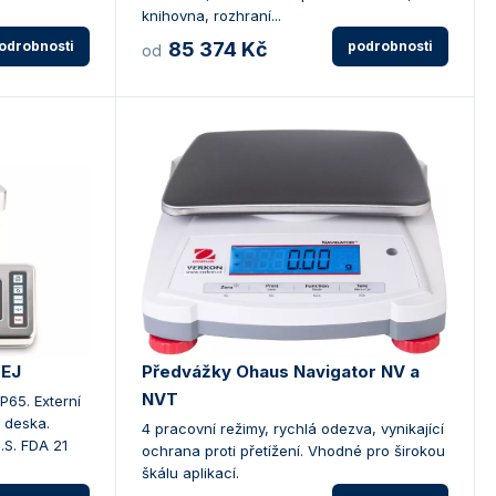
knihovna, rozhraní...
odrobnosti
85 374 Kč
podrobnosti
od
FEJ
Předvážky Ohaus Navigator NV a
NVT
P65. Externí
 deska.
4 pracovní režimy, rychlá odezva, vynikající
.S. FDA 21
ochrana proti přetížení. Vhodné pro širokou
škálu aplikací.