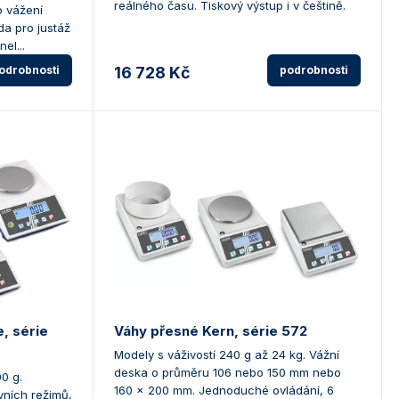
reálného času. Tiskový výstup i v češtině.
o vážení
da pro justáž
el...
odrobnosti
16 728 Kč
podrobnosti
, série
Váhy přesné Kern, série 572
Modely s váživostí 240 g až 24 kg. Vážní
deska o průměru 106 nebo 150 mm nebo
0 g.
160 x 200 mm. Jednoduché ovládání, 6
ních režimů,