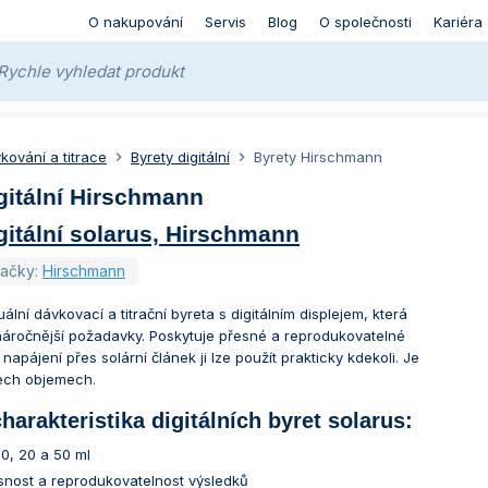
O nakupování
Servis
Blog
O společnosti
Kariéra
kování a titrace
Byrety digitální
Byrety Hirschmann
gitální Hirschmann
gitální solarus, Hirschmann
načky:
Hirschmann
ální dávkovací a titrační byreta s digitálním displejem, která
ejnáročnější požadavky. Poskytuje přesné a reprodukovatelné
 napájení přes solární článek ji lze použít prakticky kdekoli. Je
ech objemech.
harakteristika digitálních byret solarus:
10, 20 a 50 ml
snost a reprodukovatelnost výsledků