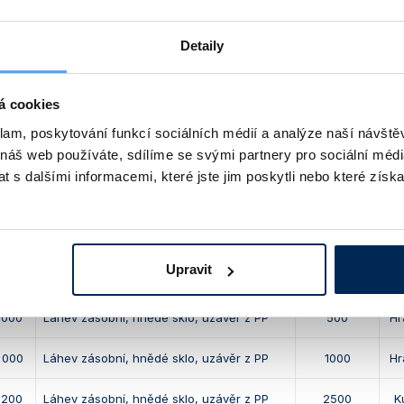
číslo
Popis
Objem [ml]
Detaily
 392 010
Digitální byreta solarus
10
á cookies
 392 020
Digitální byreta solarus
20
klam, poskytování funkcí sociálních médií a analýze naší návšt
 392 050
Digitální byreta solarus
50
 náš web používáte, sdílíme se svými partnery pro sociální média
 s dalšími informacemi, které jste jim poskytli nebo které získa
říslušenství: Zásobní láhve
Upravit
Popis
Objem [ml]
 000
Láhev zásobní, hnědé sklo, uzávěr z PP
500
Hr
 000
Láhev zásobní, hnědé sklo, uzávěr z PP
1000
Hr
 200
Láhev zásobní, hnědé sklo, uzávěr z PP
2500
K