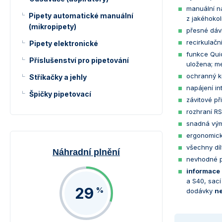
manuální na
Pipety automatické manuální
z jakéhokol
(mikropipety)
přesné dáv
recirkulač
Pipety elektronické
funkce Quic
Příslušenství pro pipetování
uložena; me
ochranný kr
Stříkačky a jehly
napájení i
Špičky pipetovací
závitové př
rozhraní R
snadná vým
ergonomick
všechny díl
Náhradní plnění
nevhodné p
informace 
a S40, sací
29
%
dodávky
ne