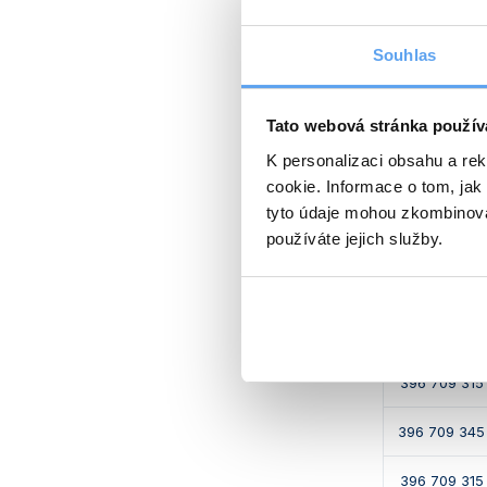
Obj. 
Souhlas
396 709
Tato webová stránka použív
396 709
K personalizaci obsahu a re
396 709
cookie. Informace o tom, jak
tyto údaje mohou zkombinovat
používáte jejich služby.
Volitelné p
Obj. číslo
396 709 315
396 709 345
396 709 315