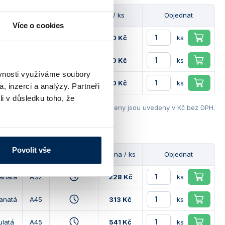
Dostupnost
Cena / ks
Objednat
Více o cookies
26 200 Kč
ks
26 200 Kč
ks
ěvnosti využíváme soubory
26 200 Kč
ks
, inzerci a analýzy. Partneři
li v důsledku toho, že
Ceny jsou uvedeny v Kč bez DPH.
Povolit vše
Tvar
Závit
Dostupnost
Cena / ks
Objednat
anatá
A32
228 Kč
ks
anatá
A45
313 Kč
ks
ulatá
A45
541 Kč
ks