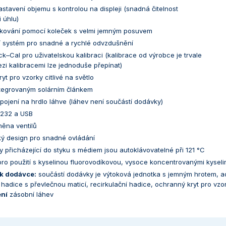
stavení objemu s kontrolou na displeji (snadná čitelnost
i úhlu)
kování pomocí koleček s velmi jemným posuvem
ní systém pro snadné a rychlé odvzdušnění
k–Cal pro uživatelskou kalibraci (kalibrace od výrobce je trvale
zi kalibracemi lze jednoduše přepínat)
yt pro vzorky citlivé na světlo
ntegrovaným solárním článkem
ipojení na hrdlo láhve (láhev není součástí dodávky)
S232 a USB
ěna ventilů
ý design pro snadné ovládání
y přicházející do styku s médiem jsou autoklávovatelné při 121 °C
ro použití s kyselinou fluorovodíkovou, vysoce koncentrovanými kyseli
k dodávce:
součástí dodávky je výtoková jednotka s jemným hrotem, ad
 hadice s převlečnou maticí, recirkulační hadice, ochranný kryt pro vzorky
ní
zásobní láhev