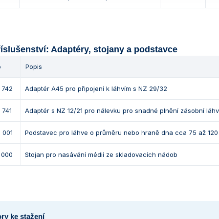
říslušenství: Adaptéry, stojany a podstavce
o
Popis
 742
Adaptér A45 pro připojení k láhvím s NZ 29/32
 741
Adaptér s NZ 12/21 pro nálevku pro snadné plnění zásobní láh
 001
Podstavec pro láhve o průměru nebo hraně dna cca 75 až 12
 000
Stojan pro nasávání médií ze skladovacích nádob
ry ke stažení