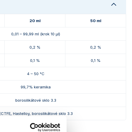
20 ml
50 ml
0,01 – 99,99 ml (krok 10 μl)
0,2 %
0,2 %
0,1 %
0,1 %
4 – 50 °C
99,7% keramika
borosilikátové sklo 3.3
ECTFE, Hastelloy, borosilikátové sklo 3.3