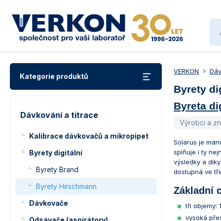
VERKON
Dáv
Kategorie produktů
Byrety di
Byreta di
Dávkování a titrace
Výrobci a z
Kalibrace dávkovačů a mikropipet
Solarus je manu
splňuje i ty n
Byrety digitální
výsledky a díky
Byrety Brand
dostupná ve tř
Byrety Hirschmann
Základní c
Dávkovače
tři objemy: 
vysoká pře
Odsávače (aspirátory)