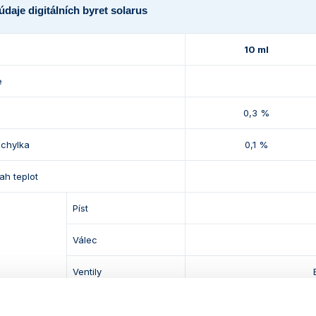
údaje digitálních byret solarus
10 ml
e
0,3 %
dchylka
0,1 %
ah teplot
Píst
Válec
Ventily