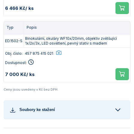
6 466 Kč
/ ks
Typ
Popis
Binokulární, okuláry WF10x/20mm, objektiv zvětšující
ED.1502-S
1x/2x/3x, LED osvětlení, pevný stativ s madlem
Obj. číslo:
457 875 415 021
Dostupnost:
7 000 Kč
/ ks
Ceny jsou uvedeny v Kč bez DPH.
Soubory ke stažení