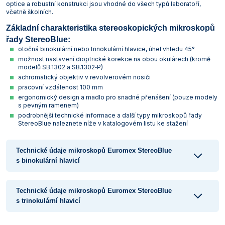
optice a robustní konstrukci jsou vhodné do všech typů laboratoří,
včetně školních.
Základní charakteristika stereoskopických mikroskopů
řady StereoBlue:
otočná binokulární nebo trinokulární hlavice, úhel vhledu 45°
možnost nastavení dioptrické korekce na obou okulárech (kromě
modelů SB.1302 a SB.1302‑P)
achromatický objektiv v revolverovém nosiči
pracovní vzdálenost 100 mm
ergonomický design a madlo pro snadné přenášení (pouze modely
s pevným ramenem)
podrobnější technické informace a další typy mikroskopů řady
StereoBlue naleznete níže v katalogovém listu ke stažení
Technické údaje mikroskopů Euromex StereoBlue
s binokulární hlavicí
Technické údaje mikroskopů Euromex StereoBlue
s trinokulární hlavicí