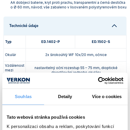
AA dobíjecí baterie, kryt proti prachu, transparentní a černá destička
o Ø 60 mm, návod; vše zabaleno v lisovaném polystyrenovém boxu
Technické údaje
Typ
ED.1402-P
ED.1502-S
Okulár
2x širokoúhlý WF 10x/20 mm, očnice
Vzdálenost
nastavitelný oční rozestup 55 – 75 mm, dioptické
mezi
doostřování jednoho okuláru
okuláry
Hlavice
binokulární, úhel vhledu 45°
párový achromatický,
Souhlas
Detaily
Více o cookies
párový achromatický,
vyměnitelný, v základním
Objektiv
vyměnitelný, v základním
provedení zvětšující
provedení zvětšující 2x/4x
1x/2x/3x
Tato webová stránka používá cookies
Celkové
20x/40x
10x/20x/30x
zvětšení
K personalizaci obsahu a reklam, poskytování funkcí