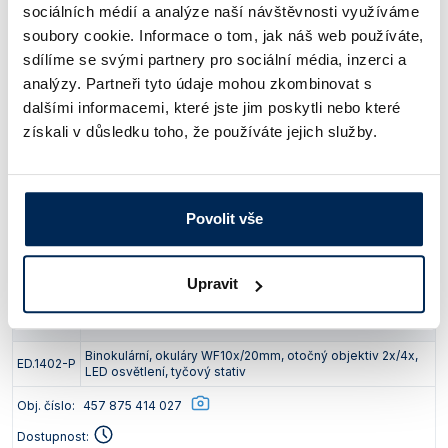
Ø 20 mm, Ø 10 mm, Ø 6,7
sociálních médií a analýze naší návštěvnosti využíváme
Zorné pole
Ø 10 mm, Ø 5 mm
mm
soubory cookie. Informace o tom, jak náš web používáte,
dopadající a procházející dvoubarevné LED, možnost
sdílíme se svými partnery pro sociální média, inzerci a
Osvětlení
provozu obou světel současně, nezávislá plynulá
analýzy. Partneři tyto údaje mohou zkombinovat s
regulace intenzity jasu obou světel
dalšími informacemi, které jste jim poskytli nebo které
s pružnými držáky preparátu, podložní deska
Stolek
transparentní a černá (Ø 60 mm)
získali v důsledku toho, že používáte jejich služby.
s pevným ramenem,
Stativ
tyčový posuvný
oboustranné zaostřování
napájecí adaptér 100 – 240 V nebo 3x AA dobíjecí baterie
Povolit vše
Napájení
(při vložení dobíjecích baterií a připojení mikroskopu k el.
síti dochází k nabíjení baterií)
Upravit
Typ
Popis
Binokulární, okuláry WF10x/20mm, otočný objektiv 2x/4x,
ED.1402-P
LED osvětlení, tyčový stativ
Obj. číslo:
457 875 414 027
Dostupnost: