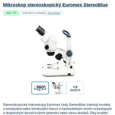
Mikroskop stereoskopický Euromex StereoBlue
Náš TIP
Výrobci a značky:
Euromex
+2
dalších
Stereoskopické mikroskopy Euromex řady StereoBlue zahrnují modely
s binokulární nebo trinokulární hlavicí s nastavitelným očním rozestupem
a dioptrickým doostřováním jednoho nebo obou okulárů. Díky kvalitní