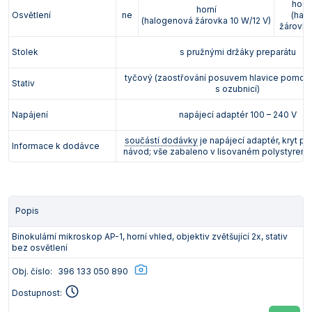
horní
horní
Osvětlení
ne
(hal
(halogenová žárovka 10 W/12 V)
žárovka
Stolek
s pružnými držáky preparátu
tyčový (zaostřování posuvem hlavice pomocí
Stativ
s ozubnicí)
Napájení
napájecí adaptér 100 – 240 V
součástí dodávky
je napájecí adaptér, kryt pro
Informace k dodávce
návod; vše zabaleno v lisovaném polystyren
Popis
Binokulární mikroskop AP-1, horní vhled, objektiv zvětšující 2x, stativ
bez osvětlení
Obj. číslo:
396 133 050 890
Dostupnost: