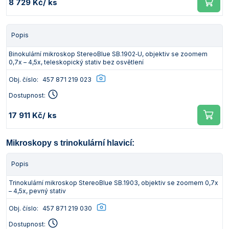
8 729 Kč
/ ks
Popis
Binokulární mikroskop StereoBlue SB.1902‑U, objektiv se zoomem
0,7x – 4,5x, teleskopický stativ bez osvětlení
Obj. číslo:
457 871 219 023
Dostupnost:
17 911 Kč
/ ks
Mikroskopy s trinokulární hlavicí:
Popis
Trinokulární mikroskop StereoBlue SB.1903, objektiv se zoomem 0,7x
– 4,5x, pevný stativ
Obj. číslo:
457 871 219 030
Dostupnost: