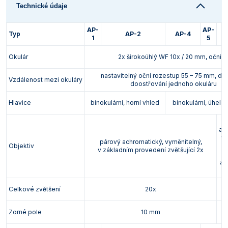
Technické údaje
Vlastnosti skla a porcelánu
Zátky a uzávěry
Teploměry, vlhkoměry a další přístroje pro
měření prostředí (klimatu)
Zkumavky
Zkumavky a stojany
AP-
AP-
Typ
AP-2
AP-4
1
5
Titrátory
Vlastnosti plastů
Okulár
2x širokoúhlý WF 10x / 20 mm, očnic
Turbidimetry (měření zákalu)
nastavitelný oční rozestup 55 – 75 mm, di
Váhy
Vzdálenost mezi okuláry
doostřování jednoho okuláru
Vlhkostní analyzátory - váhy sušicí
Hlavice
binokulární, horní vhled
binokulární, úhel 
Viskozimetry
ac
vy
párový achromatický, vyměnitelný,
Objektiv
v
v základním provedení zvětšující 2x
p
zvě
Celkové zvětšení
20x
Ø
Zorné pole
10 mm