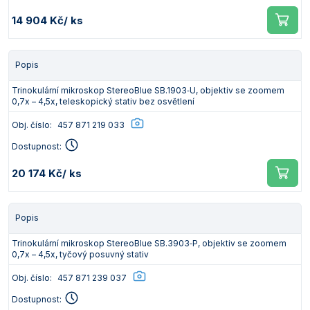
14 904 Kč
/ ks
Popis
Trinokulární mikroskop StereoBlue SB.1903‑U, objektiv se zoomem
0,7x – 4,5x, teleskopický stativ bez osvětlení
Obj. číslo:
457 871 219 033
Dostupnost:
20 174 Kč
/ ks
Popis
Trinokulární mikroskop StereoBlue SB.3903‑P, objektiv se zoomem
0,7x – 4,5x, tyčový posuvný stativ
Obj. číslo:
457 871 239 037
Dostupnost: