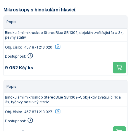
Mikroskopy s binokulární hlavicí:
Popis
Binokulární mikroskop StereoBlue SB.1302, objektiv zvětšující 1x a 3x,
pevný stativ
Obj. číslo:
457 871 213 020
Dostupnost:
9 052 Kč
/ ks
Popis
Binokulární mikroskop StereoBlue SB.1302‑P, objektiv zvětšující 1x a
3x, tyčový posuvný stativ
Obj. číslo:
457 871 213 027
Dostupnost: