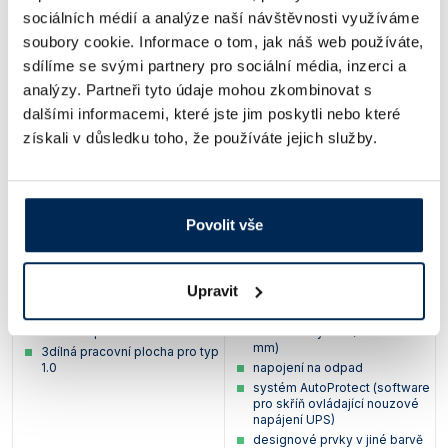
za příplatek. Některé kombinace volitelného vybavení se vzájemně
sociálních médií a analýze naší návštěvnosti využíváme
vylučují - pro pomoc s výběrem nás
kontaktujte
.
soubory cookie. Informace o tom, jak náš web používáte,
antivibrační žulová deska
sdílíme se svými partnery pro sociální média, inzerci a
o šířce 600 mm
posuvný stolek
analýzy. Partneři tyto údaje mohou zkombinovat s
pro mikroskop
dalšími informacemi, které jste jim poskytli nebo které
záchytný filtr pevných částic
přední okno přizpůsobené
získali v důsledku toho, že používáte jejich služby.
(doporučeno)
pro práci s mikroskopem
ventil inertního nebo
19" LED obrazovka
hořlavého plynu
v pracovním prostoru (2x USB
v pracovním prostoru,
vakuový ventil
na zadní stěně boxu konektor
ventil na vodu
pro připojení k PC)
Povolit vše
nerezový dřez, š x v x h: 350 x
deska pro PC umístěná
250 x 40 mm
na rámu
přídavná 230V zásuvka
nerezový závěsný koš 250 x
Upravit
UV-C světelný pásek
150 mm
průchodka v bočním okně
elektricky výškově
zesílená pracovní deska
nastavitelný rám (635 – 835
mm)
3dílná pracovní plocha pro typ
1.0
napojení na odpad
systém AutoProtect (software
pro skříň ovládající nouzové
napájení UPS)
designové prvky v jiné barvě