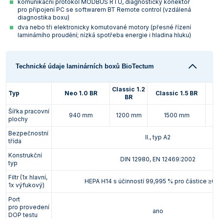
komunikační protokol MODBUS RTU, diagnostický konektor
pro připojení PC se softwarem BT Remote control (vzdálená
diagnostika boxu)
dva nebo tři elektronicky komutované motory (přesné řízení
laminárního proudění; nízká spotřeba energie i hladina hluku)
Technické údaje laminárních boxů BioTectum
Classic 1.2
Typ
Neo 1.0 BR
Classic 1.5 BR
C
BR
Šířka pracovní
940 mm
1200 mm
1500 mm
plochy
Bezpečnostní
II., typ A2
třída
Konstrukční
DIN 12980, EN 12469:2002
typ
Filtr (1x hlavní,
HEPA H14 s účinností 99,995 % pro částice ≥0
1x výfukový)
Port
pro provedení
ano
DOP testu