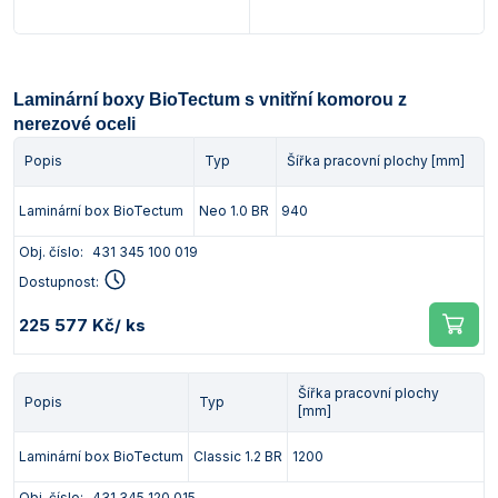
Laminární boxy BioTectum s vnitřní komorou z
nerezové oceli
Popis
Typ
Šířka pracovní plochy [mm]
Laminární box BioTectum
Neo 1.0 BR
940
Obj. číslo:
431 345 100 019
Dostupnost:
225 577 Kč
/ ks
Šířka pracovní plochy
Popis
Typ
[mm]
Laminární box BioTectum
Classic 1.2 BR
1200
Obj. číslo:
431 345 120 015