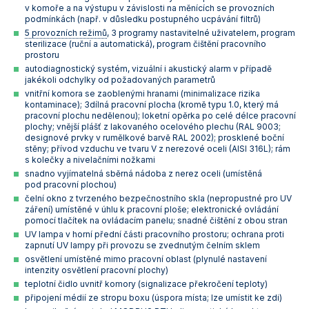
v komoře a na výstupu v závislosti na měnících se provozních
Vlastnosti skla a porcelánu
Zátky a uzávěry
Teploměry, vlhkoměry a další přístroje pro
podmínkách (např. v důsledku postupného ucpávání filtrů)
měření prostředí (klimatu)
5 provozních režimů
, 3 programy nastavitelné uživatelem, program
Zkumavky
Zkumavky a stojany
sterilizace (ruční a automatická), program čištění pracovního
Titrátory
prostoru
Vlastnosti plastů
autodiagnostický systém, vizuální i akustický alarm v případě
jakékoli odchylky od požadovaných parametrů
Turbidimetry (měření zákalu)
vnitřní komora se zaoblenými hranami (minimalizace rizika
kontaminace); 3dílná pracovní plocha (kromě typu 1.0, který má
Váhy
pracovní plochu nedělenou); loketní opěrka po celé délce pracovní
plochy; vnější plášť z lakovaného ocelového plechu (RAL 9003;
Vlhkostní analyzátory - váhy sušicí
designové prvky v rumělkové barvě RAL 2002); prosklené boční
stěny; přívod vzduchu ve tvaru V z nerezové oceli (AISI 316L); rám
s kolečky a nivelačními nožkami
Viskozimetry
snadno vyjímatelná sběrná nádoba z nerez oceli (umístěná
pod pracovní plochou)
čelní okno z tvrzeného bezpečnostního skla (nepropustné pro UV
záření) umístěné v úhlu k pracovní ploše; elektronické ovládání
pomocí tlačítek na ovládacím panelu; snadné čištění z obou stran
UV lampa v horní přední části pracovního prostoru; ochrana proti
zapnutí UV lampy při provozu se zvednutým čelním sklem
osvětlení umístěné mimo pracovní oblast (plynulé nastavení
intenzity osvětlení pracovní plochy)
teplotní čidlo uvnitř komory (signalizace překročení teploty)
připojení médií ze stropu boxu (úspora místa; lze umístit ke zdi)