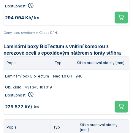
Dostupnost:
294 094 Kč
/ ks
Ceny jsou uvedeny v Kč bez DPH.
Laminární boxy BioTectum s vnitřní komorou z
nerezové oceli s epoxidovým nátěrem s ionty stříbra
Popis
Typ
Šířka pracovní plochy [mm]
Laminární box BioTectum
Neo 1.0 GR
940
Obj. číslo:
431 345 101 019
Dostupnost:
225 577 Kč
/ ks
Šířka pracovní plochy
Popis
Typ
[mm]