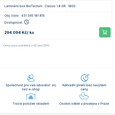
Laminární box BioTectum
Classic 1.8 GR
1800
Obj. číslo:
431 345 181 815
Dostupnost:
294 094 Kč
/ ks
Ceny jsou uvedeny v Kč bez DPH.
Společnost pro vaši laboratoř: víc
Náhradní plnění bez navýšení
než e-shop
ceny
Tisíce položek skladem
Osobní odběr a prodejna v Praze