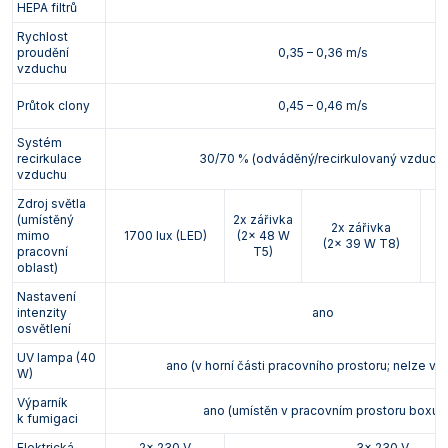
HEPA filtrů
Rychlost
proudění
0,35 – 0,36 m/s
vzduchu
Průtok clony
0,45 – 0,46 m/s
Systém
recirkulace
30/70 % (odváděný/recirkulovaný vzduch)
vzduchu
Zdroj světla
(umístěný
2x zářivka
2x zářivka
mimo
1700 lux (LED)
(2x 48 W
(2x 39 W T8)
pracovní
T5)
oblast)
Nastavení
intenzity
ano
osvětlení
UV lampa (40
ano (v horní části pracovního prostoru; nelze vy
W)
Výparník
ano (umístěn v pracovním prostoru boxu)
k fumigaci
Elektrická
2x 230 V
3x 230 V