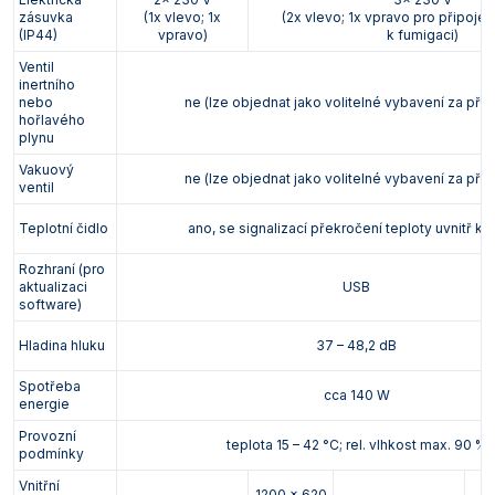
zásuvka
(1x vlevo; 1x
(2x vlevo; 1x vpravo pro připojen
(IP44)
vpravo)
k fumigaci)
Ventil
inertního
nebo
ne (lze objednat jako volitelné vybavení za příp
hořlavého
plynu
Vakuový
ne (lze objednat jako volitelné vybavení za příp
ventil
Teplotní čidlo
ano, se signalizací překročení teploty uvnitř k
Rozhraní (pro
aktualizaci
USB
software)
Hladina hluku
37 – 48,2 dB
Spotřeba
cca 140 W
energie
Provozní
teplota 15 – 42 °C; rel. vlhkost max. 90 %
podmínky
Vnitřní
1200 x 620