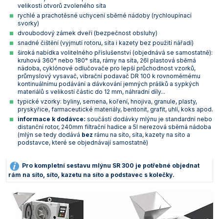
velikosti otvorů zvoleného síta
Vlastnosti skla a porcelánu
Zátky a uzávěry
Teploměry, vlhkoměry a další přístroje pro
rychlé a prachotěsné uchycení sběrné nádoby (rychloupínací
měření prostředí (klimatu)
svorky)
Zkumavky
Zkumavky a stojany
dvoubodový zámek dveří (bezpečnost obsluhy)
Titrátory
snadné čištění (vyjmutí rotoru, síta i kazety bez použití nářadí)
Vlastnosti plastů
široká nabídka volitelného příslušenství (objednává se samostatně):
Turbidimetry (měření zákalu)
kruhová 360° nebo 180° síta, rámy na síta, 26l plastová sběrná
nádoba, cyklónové odlučovače pro lepší průchodnost vzorků,
Váhy
průmyslový vysavač, vibrační podavač DR 100 k rovnoměrnému
kontinuálnímu podávání a dávkování jemných prášků a sypkých
materiálů s velikostí částic do 12 mm, náhradní díly...
Vlhkostní analyzátory - váhy sušicí
typické vzorky: byliny, semena, koření, hnojiva, granule, plasty,
pryskyřice, farmaceutické materiály, bentonit, grafit, uhlí, koks apod.
Viskozimetry
informace k dodávce:
součástí dodávky mlýnu je standardní nebo
distanční rotor, 240mm filtrační hadice a 5l nerezová sběrná nádoba
(mlýn se tedy dodává
bez
rámu na síto, síta, kazety na síto a
podstavce, které se objednávají samostatně)
Pro kompletní sestavu mlýnu SR 300 je potřebné objednat
rám na síto, síto, kazetu na síto a podstavec s kolečky.