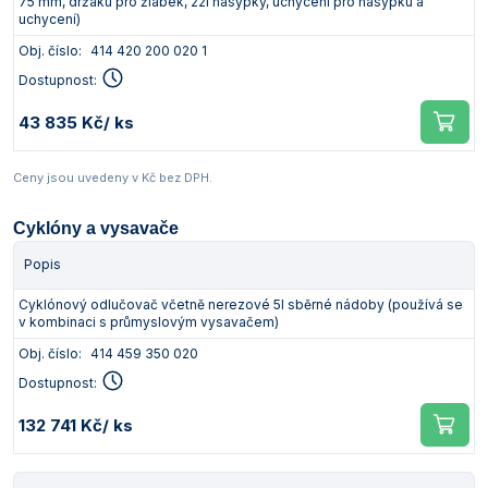
75 mm, držáku pro žlábek, 22l násypky, uchycení pro násypku a
uchycení)
Obj. číslo:
414 420 200 020 1
Dostupnost:
43 835 Kč
/ ks
Ceny jsou uvedeny v Kč bez DPH.
Cyklóny a vysavače
Popis
Cyklónový odlučovač včetně nerezové 5l sběrné nádoby (používá se
v kombinaci s průmyslovým vysavačem)
Obj. číslo:
414 459 350 020
Dostupnost:
132 741 Kč
/ ks