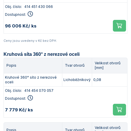
Obj. číslo:
414 451 430 066
Dostupnost:
96 006 Kč
/ ks
Ceny jsou uvedeny v Kč bez DPH.
Kruhová síta 360° z nerezové oceli
Velikost otvorů
Popis
Tvar otvorů
[mm]
Kruhové 360° síto z nerezové
Lichoběžníkový
0,08
oceli
Obj. číslo:
414 454 070 057
Dostupnost:
7 779 Kč
/ ks
Velikost otvorů
Popis
Tvar otvorů