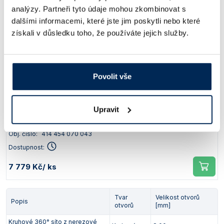
Kruhové 360° síto z nerezové
Kruhový
5,00
analýzy. Partneři tyto údaje mohou zkombinovat s
oceli
dalšími informacemi, které jste jim poskytli nebo které
Obj. číslo:
414 454 070 037
získali v důsledku toho, že používáte jejich služby.
Dostupnost:
7 779 Kč
/ ks
Povolit vše
Tvar
Velikost otvorů
Popis
otvorů
[mm]
Upravit
Kruhové 360° síto z nerezové
Kruhový
6,00
oceli
Obj. číslo:
414 454 070 043
Dostupnost:
7 779 Kč
/ ks
Tvar
Velikost otvorů
Popis
otvorů
[mm]
Kruhové 360° síto z nerezové