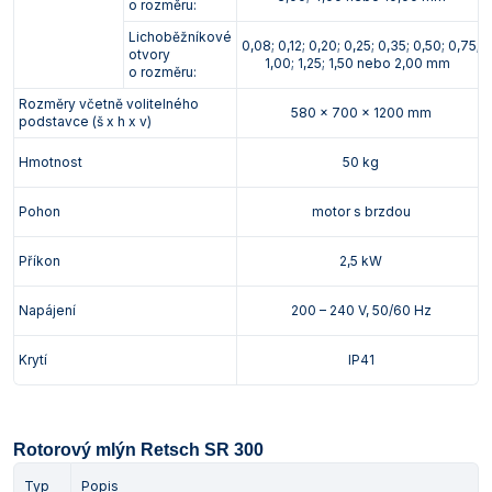
o rozměru:
Lichoběžníkové
0,08; 0,12; 0,20; 0,25; 0,35; 0,50; 0,75;
otvory
1,00; 1,25; 1,50 nebo 2,00 mm
o rozměru:
Rozměry včetně volitelného
580 x 700 x 1200 mm
podstavce (š x h x v)
Hmotnost
50 kg
Pohon
motor s brzdou
Příkon
2,5 kW
Napájení
200 – 240 V, 50/60 Hz
Krytí
IP41
Rotorový mlýn Retsch SR 300
Typ
Popis