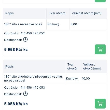
Popis
Tvar otvorů
Velikost otvorů [mm]
180° síto z nerezové oceli
Kruhový
8,00
Obj. číslo:
414 456 470 052
Dostupnost:
5 958 Kč
/ ks
Tvar
Velikost
Popis
otvorů
otvorů [mm]
180° síto vhodné pro předemletí vzorků,
Kruhový
10,00
nerezová ocel
Obj. číslo:
414 456 470 053
Dostupnost:
5 958 Kč
/ ks