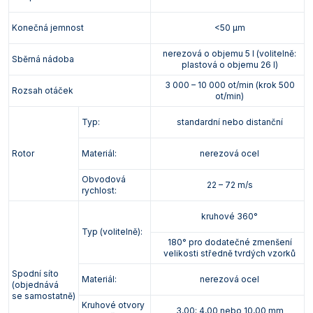
Konečná jemnost
<50 µm
nerezová o objemu 5 l (volitelně:
Sběrná nádoba
plastová o objemu 26 l)
3 000 – 10 000 ot/min (krok 500
Rozsah otáček
ot/min)
Typ:
standardní nebo distanční
Rotor
Materiál:
nerezová ocel
Obvodová
22 – 72 m/s
rychlost:
kruhové 360°
Typ (volitelně):
180° pro dodatečné zmenšení
velikosti středně tvrdých vzorků
Spodní síto
Materiál:
nerezová ocel
(objednává
se samostatně)
Kruhové otvory
3,00; 4,00 nebo 10,00 mm