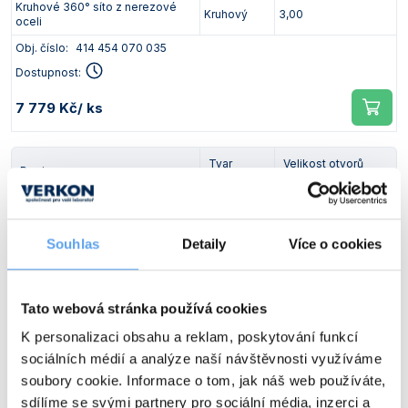
Kruhové 360° síto z nerezové
Kruhový
3,00
oceli
Obj. číslo:
414 454 070 035
Dostupnost:
7 779 Kč
/ ks
Tvar
Velikost otvorů
Popis
otvorů
[mm]
Kruhové 360° síto z nerezové
Kruhový
4,00
oceli
Souhlas
Detaily
Více o cookies
Obj. číslo:
414 454 070 036
Dostupnost:
7 779 Kč
/ ks
Tato webová stránka používá cookies
K personalizaci obsahu a reklam, poskytování funkcí
sociálních médií a analýze naší návštěvnosti využíváme
Tvar
Velikost otvorů
Popis
otvorů
[mm]
soubory cookie. Informace o tom, jak náš web používáte,
sdílíme se svými partnery pro sociální média, inzerci a