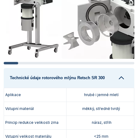
Technické údaje rotorového mlýnu Retsch SR 300
Aplikace
hrubé i jemné mletí
Vstupní materiál
měkký, středně tvrdý
Princip redukce velikosti zrna
náraz, střih
Vstupní velikost materiálu
<25 mm