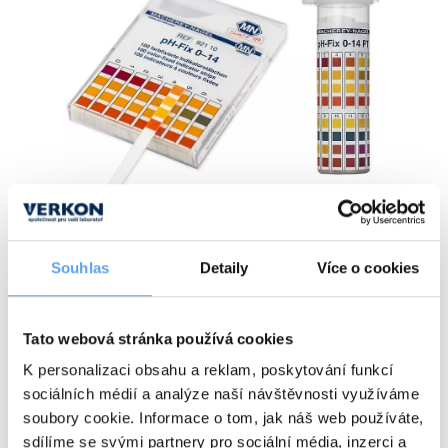
+2
dalších
Souhlas
Detaily
Více o cookies
jednoduché použití, rychlé výsledky
rozsah pH: univerzální nebo specifický
referenční stupnice na obalu
Tato webová stránka používá cookies
vhodné i pro stanovení pH ve slabých roztocích
K personalizaci obsahu a reklam, poskytování funkcí
barviva indikátoru jsou chemicky vázaná na papír, takže nemohou
kontaminovat vzorek ani v případě silných zásad
sociálních médií a analýze naší návštěvnosti využíváme
rozměry papírku: 6 x 85 mm
soubory cookie. Informace o tom, jak náš web používáte,
informace k dodávce:
papírky jsou dodávány v
balení po 100 ks
sdílíme se svými partnery pro sociální média, inzerci a