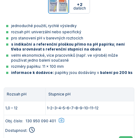
+2
dalších
jednoduché použití, rychlé výsledky
rozsah pH: univerzální nebo specifický
pro stanovení pH v barevných roztocích
s indikační a referenční ploškou přímo na pH papírku; není
třeba srovnávat s referenční stupnicí na obalu
velmi ekonomické, více pracovníků (např. ve výrobě) může
používat jedno balení současně
rozměry papírku: 11 x 100 mm
informace k dodávce:
papírky jsou dodávány v
balení po 200 ks
Rozsah pH
Stupnice pH
1,0 – 12
1–2–3–4–5–6–7–8–9–10–11–12
Obj. číslo:
130 950 090 401
Dostupnost: