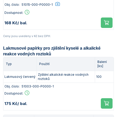
Obj. číslo:
51015-000-P0000-1
Dostupnost:
168 Kč
/ bal.
Ceny jsou uvedeny v Kč bez DPH.
Lakmusové papírky pro zjištění kyselé a alkalické
reakce vodných roztoků
Balení
Typ
Použití
[ks]
Zjištění alkalické reakce vodných
Lakmusový červený
100
roztoků
Obj. číslo:
51003-000-P0000-1
Dostupnost:
175 Kč
/ bal.