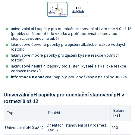
+3
dalších
univerzální pH papírky pro orientační stanovení pH v rozmezí 0 až 12
(papírky stačí ponořit do vzorku a poté porovnat s barevnou
stupnicí uvedenou na tubě)
lakmusové červené papírky pro zjištění alkalické reakce vodných
roztoků
lakmusové modré papírky pro zjištění kyselé reakce vodných
roztoků
lakmusové neutrální papírky pro zjištění kyselé a alkalické reakce
vodných roztoků
informace k dodávce:
papírky jsou dodávány v balení po 100 ks
Univerzální pH papírky pro orientační stanovení pH v
rozmezí 0 až 12
Balení
Typ
Použití
[ks]
Orientační stanovení pH v rozmezí
Univerzální pH 0 až 12
100
0 až 12