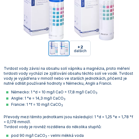
+2
dalších
Tvrdost vody závisí na obsahu solí vápníku a magnézia, proto měření
tvrdosti vody vychází ze zjišťování obsahu těchto solí ve vodě. Tvrdost
vody je vyjádřena v mmol/l nebo ve starších jednotkách, přičemž je
nutné odlišit používané hodnoty v Německu, Anglii a Francii.
Německo: 1 °d = 10 mg/l CaO = 17,8 mg/l CaCO
3
Anglie: 1 °e = 14,3 mg/l CaCO
3
Francie: 1 °f = 10 mg/l CaCO
3
Převody mezi těmito jednotkami jsou následující: 1 °d = 1,25 °e = 1,78 °f
= 0,178 mmol/l.
Tvrdost vody je rovněž rozdělena do několika stupňů:
pod 90 mg/l CaCO
- velmi měkká voda
3