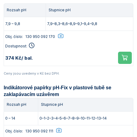
Rozsah pH
Stupnice pH
7,9 – 9,8
7,9–8,3–8,6–8,9–9,1–9,4–9,8
Obj. číslo:
130 950 092 170
Dostupnost:
374 Kč
/ bal.
Ceny jsou uvedeny v Kč bez DPH.
Indikátorové papírky pH-Fix v plastové tubě se
zaklapávacím uzávěrem
Rozsah pH
Stupnice pH
0 – 14
0–1–2–3–4–5–6–7–8–9–10–11–12–13–14
Obj. číslo:
130 950 092 111