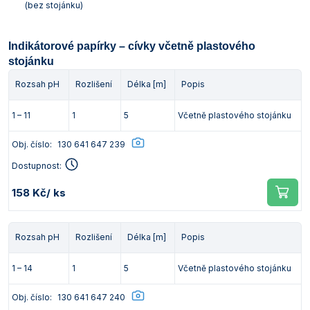
(bez stojánku)
Indikátorové papírky – cívky včetně plastového
stojánku
Rozsah pH
Rozlišení
Délka [m]
Popis
1 – 11
1
5
Včetně plastového stojánku
Obj. číslo:
130 641 647 239
Dostupnost:
158 Kč
/ ks
Rozsah pH
Rozlišení
Délka [m]
Popis
1 – 14
1
5
Včetně plastového stojánku
Obj. číslo:
130 641 647 240