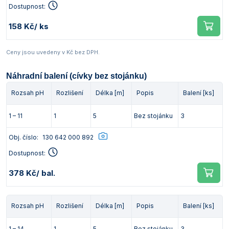
Dostupnost:
158 Kč
/ ks
Ceny jsou uvedeny v Kč bez DPH.
Náhradní balení (cívky bez stojánku)
Rozsah pH
Rozlišení
Délka [m]
Popis
Balení [ks]
1 – 11
1
5
Bez stojánku
3
Obj. číslo:
130 642 000 892
Dostupnost:
378 Kč
/ bal.
Rozsah pH
Rozlišení
Délka [m]
Popis
Balení [ks]
1 – 14
1
5
Bez stojánku
3