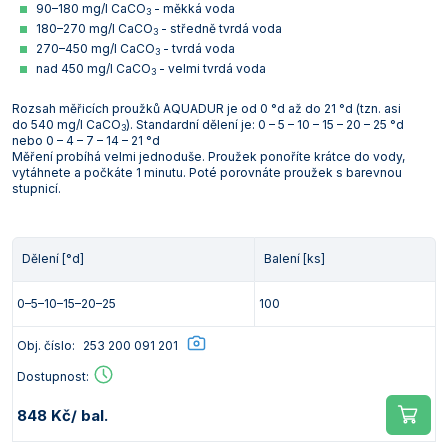
90–180 mg/l CaCO
- měkká voda
3
180–270 mg/l CaCO
- středně tvrdá voda
3
270–450 mg/l CaCO
- tvrdá voda
3
nad 450 mg/l CaCO
- velmi tvrdá voda
3
Rozsah měřicích proužků AQUADUR je od 0 °d až do 21 °d (tzn. asi
do 540 mg/l CaCO
). Standardní dělení je: 0 – 5 – 10 – 15 – 20 – 25 °d
3
nebo 0 – 4 – 7 – 14 – 21 °d
Měření probíhá velmi jednoduše. Proužek ponoříte krátce do vody,
vytáhnete a počkáte 1 minutu. Poté porovnáte proužek s barevnou
stupnicí.
Dělení [°d]
Balení [ks]
0–5–10–15–20–25
100
Obj. číslo:
253 200 091 201
Dostupnost:
848 Kč
/ bal.