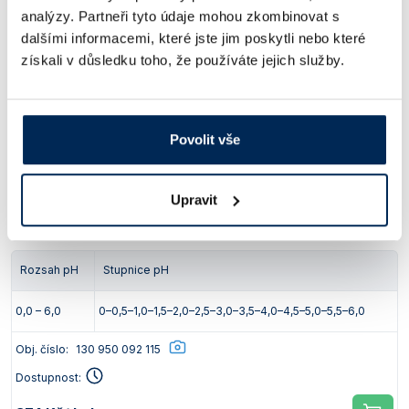
analýzy. Partneři tyto údaje mohou zkombinovat s
Indikátorové papírky pH-Fix v plastové krabičce
dalšími informacemi, které jste jim poskytli nebo které
získali v důsledku toho, že používáte jejich služby.
Rozsah pH
Stupnice pH
0 – 14
0–1–2–3–4–5–6–7–8–9–10–11–12–13–14
Povolit vše
Obj. číslo:
130 950 092 110
Dostupnost:
Upravit
374 Kč
/ bal.
Rozsah pH
Stupnice pH
0,0 – 6,0
0–0,5–1,0–1,5–2,0–2,5–3,0–3,5–4,0–4,5–5,0–5,5–6,0
Obj. číslo:
130 950 092 115
Dostupnost: