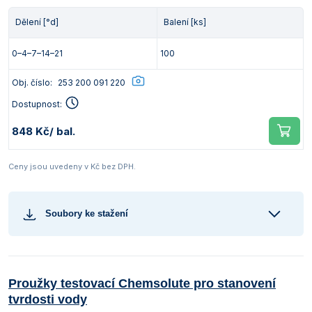
Dělení [°d]
Balení [ks]
0–4–7–14–21
100
Obj. číslo:
253 200 091 220
Dostupnost:
848 Kč
/ bal.
Ceny jsou uvedeny v Kč bez DPH.
Soubory ke stažení
Proužky testovací Chemsolute pro stanovení
tvrdosti vody