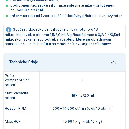
podrobnější technické informace naleznete níže v přiloženém
souboru ke stažení
informace k dodávce:
součástí dodávky přístroje je úhlový rotor
Součástí dodávky centrifugy je úhlový rotor pro 18
mikrozkumavek o objemu 1,5/2,0 ml. V případě práce s 0,2/0,4/0,5ml
mikrozkumavkami jsou potřeba adaptéry, které se objednávají
samostatně. Jejich nabídku naleznete níže v objednací tabulce.
Technické údaje
Počet
kompatibilních
1
rotorů
Max. kapacita
18x 1,5/2,0 ml
rotoru
Rozsah
RPM
200 – 14 000 ot/min (krok 10 ot/min)
Max.
RCF
15 994 x g (krok 10 x g)