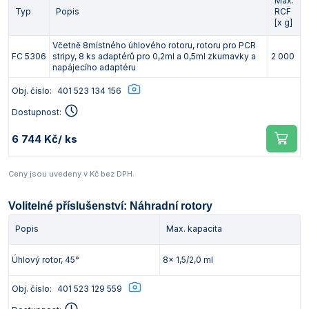
Max.
Typ
Popis
RCF
[x g]
Včetně 8místného úhlového rotoru, rotoru pro PCR
FC 5306
stripy, 8 ks adaptérů pro 0,2ml a 0,5ml zkumavky a
2 000
napájecího adaptéru
Obj. číslo:
401 523 134 156
Dostupnost:
6 744 Kč
/ ks
Ceny jsou uvedeny v Kč bez DPH.
Volitelné příslušenství: Náhradní rotory
Popis
Max. kapacita
Úhlový rotor, 45°
8x 1,5/2,0 ml
Obj. číslo:
401 523 129 559