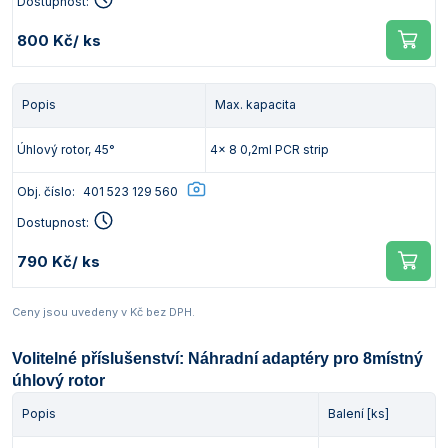
Dostupnost:
800 Kč
/ ks
Popis
Max. kapacita
Úhlový rotor, 45°
4x 8 0,2ml PCR strip
Obj. číslo:
401 523 129 560
Dostupnost:
790 Kč
/ ks
Ceny jsou uvedeny v Kč bez DPH.
Volitelné příslušenství: Náhradní adaptéry pro 8místný
úhlový rotor
Popis
Balení [ks]