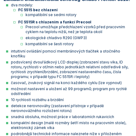
dva modely:
FC 5515 bez chlazení
kompatibilní se sedmi rotory
FC 5515R s chlazením a funkcí Precool
Precool umožňuje předchlazení vzorků před pracovním
cyklem na teplotu nižší, než je teplota okolí
ekologické chladivo R290 (GWP3)
kompatibilní se šesti rotory
intuitivní ovládání pomocí membránových tlačítek a otočného
knoflíku
podsvícený dvouřádkový LCD displej (zobrazení stavu víka, ID
rotoru, rychlosti v ot/min nebo jednotkách relativní odstředivé síly,
rychlosti zrychlení/brzdění, zobrazení nastaveného času, čísla
programu; v případě typu FC 5515R i teploty)
časovač, zvukový signál na konci každého cyklu (lze vypnout)
možnost nastavení a uložení až 99 programů; program pro rychlé
odstředění
10 rychlostí rozběhu a brzdění
detekce nerovnováhy (zastavení přístroje v případě
nerovnovážného rozložení rotoru)
snadná obsluha, možnost práce v laboratorních rukavicích
kompaktní design (malé rozměry šetří místo na pracovním stole),
elektronický zámek víka
podrobnější technické informace naleznete níže v přiloženém