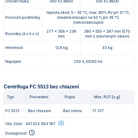
Úroveň hluku
≤60 ±2 dB(A)
≤56 ±2 dB(A)
teplota okolí: 5 – 35 °C, max. 80% RV při 31 °C,
Provozní podmínky
lineárně klesající na 50 % při 35 °C
(nekondenzující)
277 x 356 x 236
280 x 555 x 287 mm (570
Rozměry (š x h x v)
mm
mm s otevřeným víkem)
Hmotnost
12,6 kg
33 kg
Napájení
230 V, 50/60 Hz
Centrifuga FC 5513 bez chlazení
Typ
Provedení
Popis
Max. RCF [x g]
FC 5513
Bez chlazení
Bez rotoru
17 317
Obj. číslo:
401 523 393 187
Dostupnost: