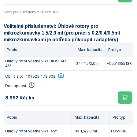
Ceny jsou uvedeny v Kč bez DPH.
Volitelné příslušenství: Úhlové rotory pro
mikrozkumavky 1,5/2,0 ml (pro práci s 0,2/0,4/0,5ml
mikrozkumavkami je potřeba přikoupit i adaptéry)
Popis
Max. kapacita
Pro typ
Úhlový rotor včetně víka BIOSEALS,
24x 1,5/2,0 ml
FC5513/5513R
45°
Obj. číslo:
401 523 472 302
Dostupnost:
8 952 Kč
/ ks
Popis
Max. kapacita
Pro typ
Úhlový rotor včetně víka, 45°
18x 1,5/2,0 ml
FC5513R