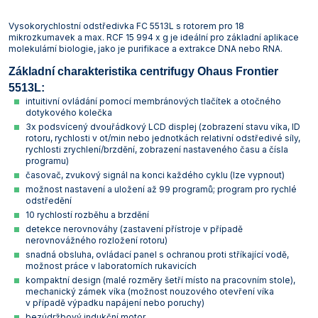
Vysokorychlostní odstředivka FC 5513L s rotorem pro 18
mikrozkumavek a max. RCF 15 994 x g je ideální pro základní aplikace
molekulární biologie, jako je purifikace a extrakce DNA nebo RNA.
Základní charakteristika centrifugy Ohaus Frontier
5513L:
intuitivní ovládání pomocí membránových tlačítek a otočného
dotykového kolečka
3x podsvícený dvouřádkový LCD displej (zobrazení stavu víka, ID
rotoru, rychlosti v ot/min nebo jednotkách relativní odstředivé síly,
rychlosti zrychlení/brzdění, zobrazení nastaveného času a čísla
programu)
časovač, zvukový signál na konci každého cyklu (lze vypnout)
možnost nastavení a uložení až 99 programů; program pro rychlé
odstředění
10 rychlostí rozběhu a brzdění
detekce nerovnováhy (zastavení přístroje v případě
nerovnovážného rozložení rotoru)
snadná obsluha, ovládací panel s ochranou proti stříkající vodě,
možnost práce v laboratorních rukavicích
kompaktní design (malé rozměry šetří místo na pracovním stole),
mechanický zámek víka (možnost nouzového otevření víka
v případě výpadku napájení nebo poruchy)
bezúdržbový indukční motor