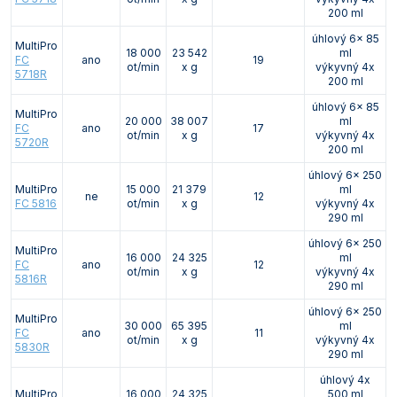
200 ml
úhlový 6x 85
MultiPro
18 000
23 542
ml
FC
ano
19
ot/min
x g
výkyvný 4x
5718R
200 ml
úhlový 6x 85
MultiPro
20 000
38 007
ml
FC
ano
17
ot/min
x g
výkyvný 4x
5720R
200 ml
úhlový 6x 250
MultiPro
15 000
21 379
ml
ne
12
FC 5816
ot/min
x g
výkyvný 4x
290 ml
úhlový 6x 250
MultiPro
16 000
24 325
ml
FC
ano
12
ot/min
x g
výkyvný 4x
5816R
290 ml
úhlový 6x 250
MultiPro
30 000
65 395
ml
FC
ano
11
ot/min
x g
výkyvný 4x
5830R
290 ml
úhlový 4x
MultiPro
16 000
24 325
500 ml