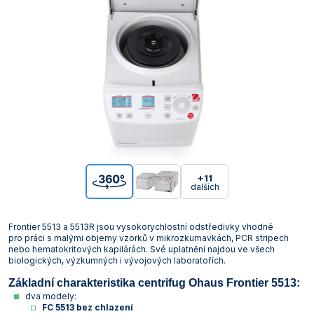
+11
dalších
Frontier 5513 a 5513R jsou vysokorychlostní odstředivky vhodné
pro práci s malými objemy vzorků v mikrozkumavkách, PCR stripech
nebo hematokritových kapilárách. Své uplatnění najdou ve všech
biologických, výzkumných i vývojových laboratořích.
Základní charakteristika centrifug Ohaus Frontier 5513:
dva modely:
FC 5513 bez chlazení