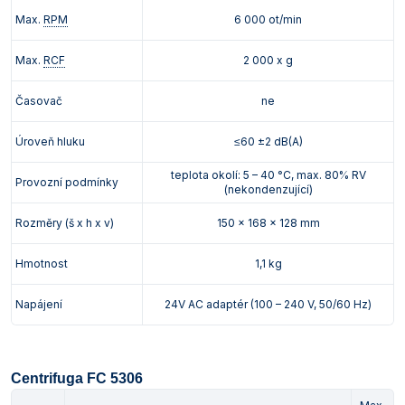
Max.
RPM
6 000 ot/min
Max.
RCF
2 000 x g
Časovač
ne
Úroveň hluku
≤60 ±2 dB(A)
teplota okolí: 5 – 40 °C, max. 80% RV
Provozní podmínky
(nekondenzující)
Rozměry (š x h x v)
150 x 168 x 128 mm
Hmotnost
1,1 kg
Napájení
24V AC adaptér (100 – 240 V, 50/60 Hz)
Centrifuga FC 5306