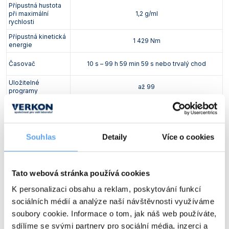
Přípustná hustota
při maximální
1,2 g/ml
rychlosti
Přípustná kinetická
1 429 Nm
energie
Časovač
10 s – 99 h 59 min 59 s nebo trvalý chod
Uložitelné
až 99
programy
Úroveň hluku
≤57 ±2 dB(A)
teplota okolí: 5 – 35 °C, max. 80% RV při 31 °C,
Souhlas
Detaily
Více o cookies
Provozní podmínky
lineárně klesající na 50 % při 35 °C
(nekondenzující)
Rozměry (š x h x v)
277 x 351 x 231 mm
Tato webová stránka používá cookies
Hmotnost
14 kg
K personalizaci obsahu a reklam, poskytování funkcí
sociálních médií a analýze naší návštěvnosti využíváme
Napájení
230 V, 50/60 Hz
soubory cookie. Informace o tom, jak náš web používáte,
sdílíme se svými partnery pro sociální média, inzerci a