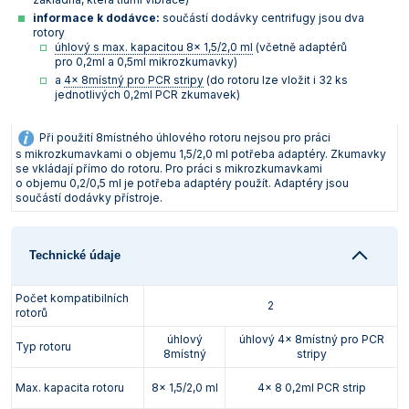
informace k dodávce:
součástí dodávky centrifugy jsou dva
rotory
úhlový s max. kapacitou 8x 1,5/2,0 ml
(včetně adaptérů
pro 0,2ml a 0,5ml mikrozkumavky)
a
4x 8místný pro PCR stripy
(do rotoru lze vložit i 32 ks
jednotlivých 0,2ml PCR zkumavek)
Při použití 8místného úhlového rotoru nejsou pro práci
s mikrozkumavkami o objemu 1,5/2,0 ml potřeba adaptéry. Zkumavky
se vkládají přímo do rotoru. Pro práci s mikrozkumavkami
o objemu 0,2/0,5 ml je potřeba adaptéry použít. Adaptéry jsou
součástí dodávky přístroje.
Technické údaje
Počet kompatibilních
2
rotorů
úhlový
úhlový 4x 8místný pro PCR
Typ rotoru
8místný
stripy
Max. kapacita rotoru
8x 1,5/2,0 ml
4x 8 0,2ml PCR strip