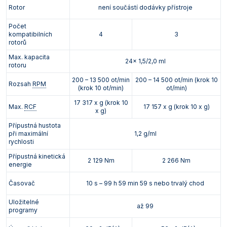
Rotor
není součástí dodávky přístroje
Počet
kompatibilních
4
3
rotorů
Max. kapacita
24x 1,5/2,0 ml
rotoru
200 – 13 500 ot/min
200 – 14 500 ot/min (krok 10
Rozsah
RPM
(krok 10 ot/min)
ot/min)
17 317 x g (krok 10
Max.
RCF
17 157 x g (krok 10 x g)
x g)
Přípustná hustota
při maximální
1,2 g/ml
rychlosti
Přípustná kinetická
2 129 Nm
2 266 Nm
energie
Časovač
10 s – 99 h 59 min 59 s nebo trvalý chod
Uložitelné
až 99
programy