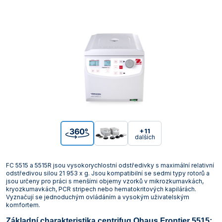
+11
dalších
FC 5515 a 5515R jsou vysokorychlostní odstředivky s maximální relativní
odstředivou silou 21 953 x g. Jsou kompatibilní se sedmi typy rotorů a
jsou určeny pro práci s menšími objemy vzorků v mikrozkumavkách,
kryozkumavkách, PCR stripech nebo hematokritových kapilárách.
Vyznačují se jednoduchým ovládáním a vysokým uživatelským
komfortem.
Základní charakteristika centrifug Ohaus Frontier 5515: