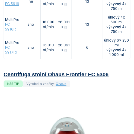
ne
13
FC 5916
ot/min
x g
výkyvný 4x
750 ml
úhlový 4x
MultiPro
16 000
26 331
500 ml
FC
ano
13
ot/min
x g
výkyvný 4x
5916R
750 ml
úhlový 6x 250
MultiPro
16 010
26 361
ml
FC
ano
6
ot/min
x g
výkyvný 4x
5917RF
1 000 ml
Centrifuga stolní Ohaus Frontier FC 5306
Náš TIP
Výrobci a značky:
Ohaus