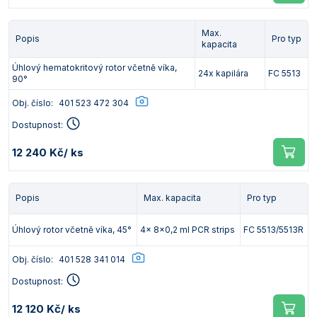
Max.
Popis
Pro typ
kapacita
Úhlový hematokritový rotor včetně víka,
24x kapilára
FC 5513
90°
Obj. číslo:
401 523 472 304
Dostupnost:
12 240 Kč
/ ks
Popis
Max. kapacita
Pro typ
Úhlový rotor včetně víka, 45°
4x 8x0,2 ml PCR strips
FC 5513/5513R
Obj. číslo:
401 528 341 014
Dostupnost:
12 120 Kč
/ ks