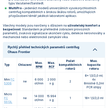
typu Vacutainer/Sarstedt.
Vlastnosti skla a porcelánu
Zátky a uzávěry
Teploměry, vlhkoměry a další přístroje pro
MultiPro
– jedenáct modelů univerzálních vysokorychlostních
měření prostředí (klimatu)
centrifug kompatibilních s širokou škálou rotorů, umožňujících
Zkumavky
Zkumavky a stojany
přizpůsobení téměř jakékoli laboratorní aplikaci.
Titrátory
Vlastnosti plastů
Všechny modely jsou navrženy s důrazem na
uživatelský komfort a
Turbidimetry (měření zákalu)
bezpečnost
. Standardem je přehledné zobrazení provozních
parametrů, zvuková signalizace ukončení cyklu, detekce nerovnováhy a
mechanické nebo elektronické zamykání víka.
Váhy
Vlhkostní analyzátory - váhy sušicí
Rychlý přehled technických parametrů centrifug
Ohaus Frontier
Viskozimetry
Počet
Max.
Max.
Max.
Typ
Chlazení
kompatibilních
kapacita
RPM
RCF
rotorů
rotoru
8x 1,5/2,0 ml;
Mini
FC
6 000
2 000
4x
ne
2
5306
ot/min
x g
8místné 0,2ml
PCR stripy
Micro
14 000
15 994
FC
ne
1
18x 1,5/2,0 ml
ot/min
x g
5513L