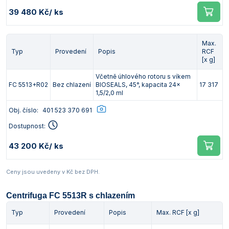
39 480 Kč
/ ks
Max.
Typ
Provedení
Popis
RCF
[x g]
Včetně úhlového rotoru s víkem
FC 5513+R02
Bez chlazení
BIOSEALS, 45°, kapacita 24x
17 317
1,5/2,0 ml
Obj. číslo:
401 523 370 691
Dostupnost:
43 200 Kč
/ ks
Ceny jsou uvedeny v Kč bez DPH.
Centrifuga FC 5513R s chlazením
Typ
Provedení
Popis
Max. RCF [x g]