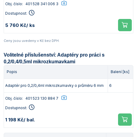
Obj. číslo:
401 528 341 006 3
Dostupnost:
5 760 Kč
/ ks
Ceny jsou uvedeny v Kč bez DPH.
Volitelné příslušenství: Adaptéry pro práci s
0,2/0,4/0,5ml mikrozkumavkami
Popis
Balení [ks]
Adaptér pro 0,2/0,4ml mikrozkumavky o průměru 6 mm
6
Obj. číslo:
401 523 130 884 7
Dostupnost:
1 198 Kč
/ bal.