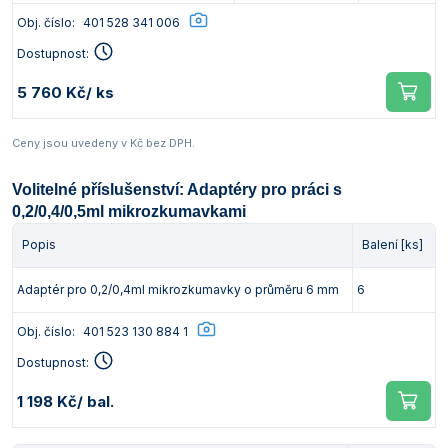
Obj. číslo:
401 528 341 006
Dostupnost:
5 760 Kč
/ ks
Ceny jsou uvedeny v Kč bez DPH.
Volitelné příslušenství: Adaptéry pro práci s
0,2/0,4/0,5ml mikrozkumavkami
Popis
Balení [ks]
Adaptér pro 0,2/0,4ml mikrozkumavky o průměru 6 mm
6
Obj. číslo:
401 523 130 884 1
Dostupnost:
1 198 Kč
/ bal.