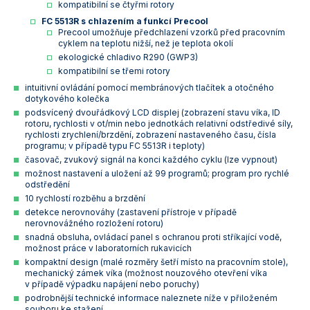
kompatibilní se čtyřmi rotory
FC 5513R s chlazením a funkcí Precool
Precool umožňuje předchlazení vzorků před pracovním
cyklem na teplotu nižší, než je teplota okolí
ekologické chladivo R290 (GWP3)
kompatibilní se třemi rotory
intuitivní ovládání pomocí membránových tlačítek a otočného
dotykového kolečka
podsvícený dvouřádkový LCD displej (zobrazení stavu víka, ID
rotoru, rychlosti v ot/min nebo jednotkách relativní odstředivé síly,
rychlosti zrychlení/brzdění, zobrazení nastaveného času, čísla
programu; v případě typu FC 5513R i teploty)
časovač, zvukový signál na konci každého cyklu (lze vypnout)
možnost nastavení a uložení až 99 programů; program pro rychlé
odstředění
10 rychlostí rozběhu a brzdění
detekce nerovnováhy (zastavení přístroje v případě
nerovnovážného rozložení rotoru)
snadná obsluha, ovládací panel s ochranou proti stříkající vodě,
možnost práce v laboratorních rukavicích
kompaktní design (malé rozměry šetří místo na pracovním stole),
mechanický zámek víka (možnost nouzového otevření víka
v případě výpadku napájení nebo poruchy)
podrobnější technické informace naleznete níže v přiloženém
souboru ke stažení