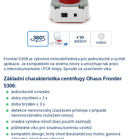
+10
dalších
video
Frontier 5306 je výkonná miniodstředivka pro jednoduché a rychlé
aplikace. Je kompatibilní se dvěma rotory a umožňuje tak práci
s mikrozkumavkami i PCR stripy. Spouští se uzavřením víka.
Základní charakteristika centrifugy Ohaus Frontier
5306:
jednoduché ovládání
doba zrychlení ≤ 2 s
doba brzdění ≤ 3 s
detekce nerovnováhy (zastavení přístroje v případě
nerovnovážného rozložení rotoru)
snadná výměna rotorů (bez použití nástrojů)
průhledné víko pro snadnou kontrolu vzorků
kompaktní design, tichý chod (bezkartáčový motor, gumová
základna, která tlumí vibrace)