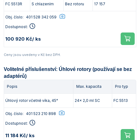
FC 5513R
S chlazením
Bez rotoru
17 157
Obj. číslo:
401 528 342 059
Dostupnost:
100 920 Kč
/ ks
Ceny jsou uvedeny v Kč bez DPH.
Volitelné příslušenství: Úhlové rotory (používají se bez
adaptérů)
Popis
Max. kapacita
Pro typ
Úhlový rotor včetně víka, 45°
24x 2,0 ml SC
FC 5513
Obj. číslo:
401 523 210 898
Dostupnost:
11 184 Kč
/ ks