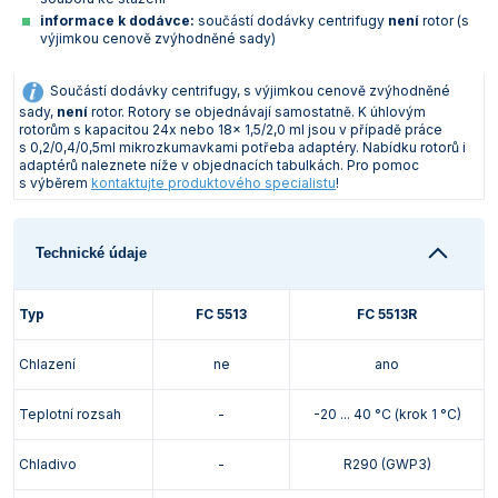
informace k dodávce:
součástí dodávky centrifugy
není
rotor (s
výjimkou cenově zvýhodněné sady)
Součástí dodávky centrifugy, s výjimkou cenově zvýhodněné
sady,
není
rotor. Rotory se objednávají samostatně. K úhlovým
rotorům s kapacitou 24x nebo 18x 1,5/2,0 ml jsou v případě práce
s 0,2/0,4/0,5ml mikrozkumavkami potřeba adaptéry. Nabídku rotorů i
adaptérů naleznete níže v objednacích tabulkách. Pro pomoc
s výběrem
kontaktujte produktového specialistu
!
Technické údaje
Typ
FC 5513
FC 5513R
Chlazení
ne
ano
Teplotní rozsah
-
-20 ... 40 °C (krok 1 °C)
Chladivo
-
R290 (GWP3)