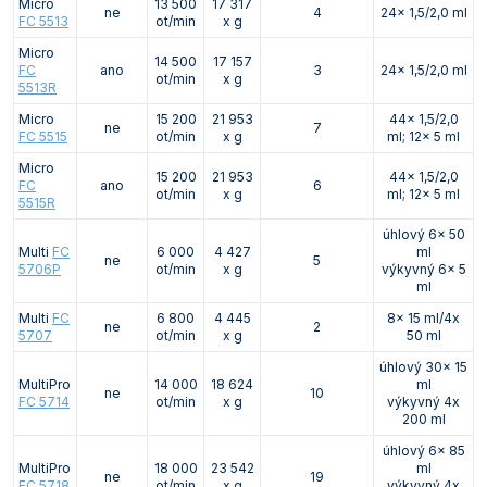
Micro
13 500
17 317
ne
4
24x 1,5/2,0 ml
FC 5513
ot/min
x g
Micro
14 500
17 157
FC
ano
3
24x 1,5/2,0 ml
ot/min
x g
5513R
Micro
15 200
21 953
44x 1,5/2,0
ne
7
FC 5515
ot/min
x g
ml; 12x 5 ml
Micro
15 200
21 953
44x 1,5/2,0
FC
ano
6
ot/min
x g
ml; 12x 5 ml
5515R
úhlový 6x 50
Multi
FC
6 000
4 427
ml
ne
5
5706P
ot/min
x g
výkyvný 6x 5
ml
Multi
FC
6 800
4 445
8x 15 ml/4x
ne
2
5707
ot/min
x g
50 ml
úhlový 30x 15
MultiPro
14 000
18 624
ml
ne
10
FC 5714
ot/min
x g
výkyvný 4x
200 ml
úhlový 6x 85
MultiPro
18 000
23 542
ml
ne
19
FC 5718
ot/min
x g
výkyvný 4x