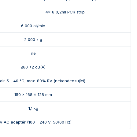
4x 8 0,2ml PCR strip
6 000 ot/min
2 000 x g
ne
≤60 ±2 dB(A)
kolí: 5 – 40 °C, max. 80% RV (nekondenzující)
150 x 168 x 128 mm
1,1 kg
V AC adaptér (100 – 240 V, 50/60 Hz)