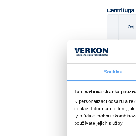
Centrifuga
Obj.
401 523
Souhlas
Volitelné p
Tato webová stránka použív
K personalizaci obsahu a re
cookie. Informace o tom, jak
401
tyto údaje mohou zkombinovat
používáte jejich služby.
401