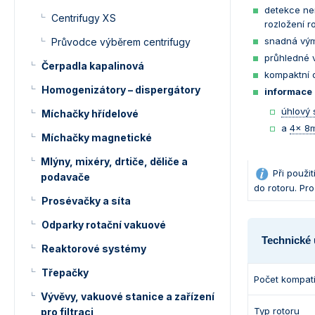
detekce ne
Centrifugy XS
rozložení r
snadná výmě
Průvodce výběrem centrifugy
průhledné 
Čerpadla kapalinová
kompaktní d
Homogenizátory – dispergátory
informace 
úhlový 
Míchačky hřídelové
a
4x 8m
Míchačky magnetické
Mlýny, mixéry, drtiče, děliče a
Při použi
podavače
do rotoru. Pr
Prosévačky a síta
Odparky rotační vakuové
Technické 
Reaktorové systémy
Třepačky
Počet kompati
Vývěvy, vakuové stanice a zařízení
Typ rotoru
pro filtraci