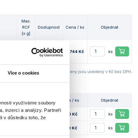
Max.
RCF
Dostupnost
Cena / ks
Objednat
[x g]
CR
 a
2 000
6 744 Kč
ks
Ceny jsou uvedeny v Kč bez DPH.
Více o cookies
Dostupnost
Cena / ks
Objednat
ěvnosti využíváme soubory
, inzerci a analýzy. Partneři
800 Kč
ks
li v důsledku toho, že
p
790 Kč
ks