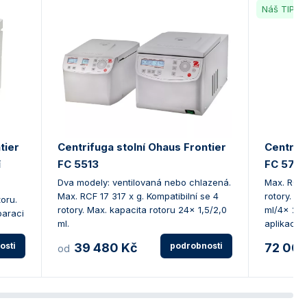
Náš TIP
tier
Centrifuga stolní Ohaus Frontier
Centrifu
í
FC 5513
FC 5714
Dva modely: ventilovaná nebo chlazená.
Max. RCF 1
Max. RCF 17 317 x g. Kompatibilní se 4
rotory. M
toru.
rotory. Max. kapacita rotoru 24x 1,5/2,0
ml/4x 200
paraci
ml.
aplikací.
osti
39 480 Kč
podrobnosti
72 000
od