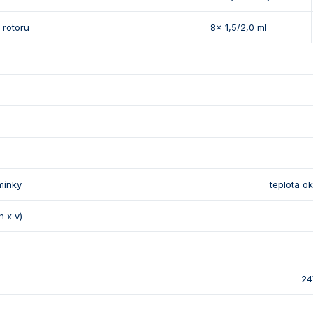
 rotoru
8x 1,5/2,0 ml
mínky
teplota o
h x v)
24