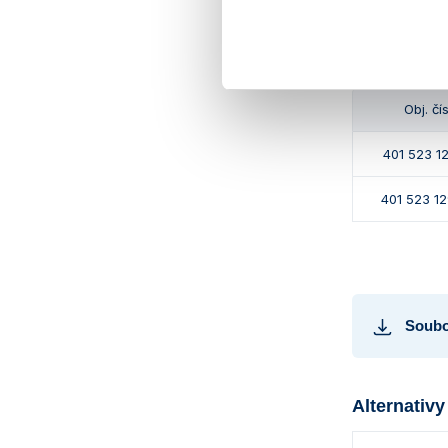
Volitelné p
Obj. čí
401 523 1
401 523 1
Soubo
Alternativy