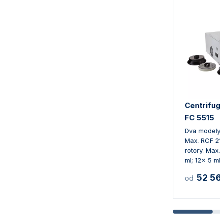
Centrifug
FC 5515
Dva modely
Max. RCF 21
rotory. Max
ml; 12x 5 ml
52 5
od