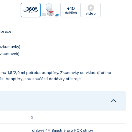
+10
dalších
video
ibrace)
rozkumavky)
R zkumavek)
emu 1,5/2,0 ml potřeba adaptéry. Zkumavky se vkládají přímo
t. Adaptéry jsou součástí dodávky přístroje.
2
úhlový 4x 8místný pro PCR stripy