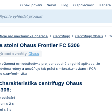
O nakupování
Servis
Blog
O společnosti
Kariéra
stroje pro mechanické operace
Centrifugy
Centrifugy Ohaus
Ce
a stolní Ohaus Frontier FC 5306
ýrobci a značky:
Ohaus
je výkonná miniodstředivka pro jednoduché a rychlé aplikace. Je
e dvěma rotory a umožňuje tak práci s mikrozkumavkami i PCR
 se uzavřením víka.
charakteristika centrifugy Ohaus
5306:
 ovládání
ení ≤ 2 s
í ≤ 3 s