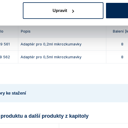
Upravit
říslušenství: Náhradní adaptéry pro 8místný úhlový r
slo
Popis
Balení [
29 561
Adaptér pro 0,2ml mikrozkumavky
8
29 562
Adaptér pro 0,5ml mikrozkumavky
8
ry ke stažení
 produktu a další produkty z kapitoly