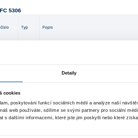
 FC 5306
 číslo
Typ
Popis
Včetně 8místného úhlového rotoru, rotoru pro P
 134 156
FC 5306
stripy, 8 ks adaptérů pro 0,2ml a 0,5ml zkumavky
napájecího adaptéru
Detaily
říslušenství: Náhradní rotory
á cookies
Obj. číslo
Popis
Max. kapacita
klam, poskytování funkcí sociálních médií a analýze naší návšt
 náš web používáte, sdílíme se svými partnery pro sociální média
 523 129 559
Úhlový rotor, 45°
8x 1,5/2,0 ml
 s dalšími informacemi, které jste jim poskytli nebo které získa
 523 129 560
Úhlový rotor, 45°
4x 8 0,2ml PCR stri