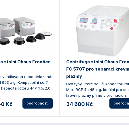
a stolní Ohaus Frontier
Centrifuga stolní Ohaus Fron
FC 5707 pro separaci krevn
plazmy
: ventilovaná nebo chlazená.
 953 x g. Kompatibilní se 7
Dva typy, které se liší kapacitou ro
. kapacita rotoru 44x 1,5/2,0
Max. RCF 4 445 x g. Ideální pro se
.
krevní plazmy přímo v ordinacích.
60 Kč
podrobnosti
34 680 Kč
podrobn