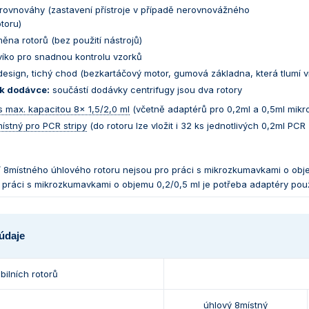
rovnováhy (zastavení přístroje v případě nerovnovážného
otoru)
na rotorů (bez použití nástrojů)
víko pro snadnou kontrolu vzorků
esign, tichý chod (bezkartáčový motor, gumová základna, která tlumí v
k dodávce:
součástí dodávky centrifugy jsou dva rotory
s max. kapacitou 8x 1,5/2,0 ml
(včetně adaptérů pro 0,2ml a 0,5ml mik
ístný pro PCR stripy
(do rotoru lze vložit i 32 ks jednotlivých 0,2ml PC
tí 8místného úhlového rotoru nejsou pro práci s mikrozkumavkami o obj
o práci s mikrozkumavkami o objemu 0,2/0,5 ml je potřeba adaptéry použí
údaje
bilních rotorů
úhlový 8místný