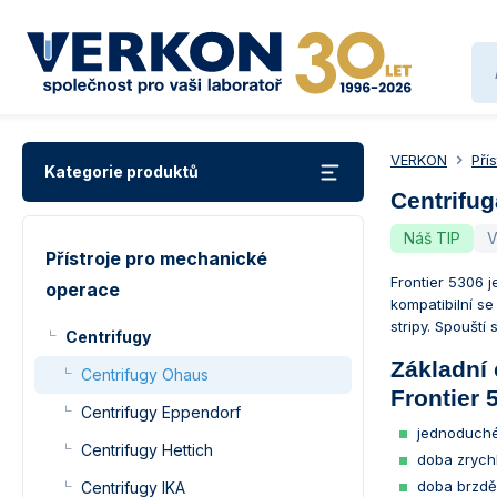
VERKON
Pří
Kategorie produktů
Centrifug
Náš TIP
V
Přístroje pro mechanické
Frontier 5306 
operace
kompatibilní s
stripy. Spouští
Centrifugy
Základní 
Centrifugy Ohaus
Frontier 
Centrifugy Eppendorf
jednoduché
Centrifugy Hettich
doba zrychl
doba brzděn
Centrifugy IKA