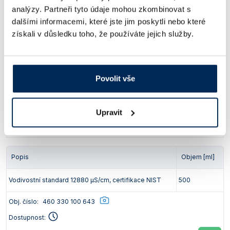
analýzy. Partneři tyto údaje mohou zkombinovat s
294 Kč
/ ks
dalšími informacemi, které jste jim poskytli nebo které
získali v důsledku toho, že používáte jejich služby.
Popis
Objem [ml]
Vodivostní standard 1413 μS/cm, certifikace NIST
500
Povolit vše
Obj. číslo:
460 330 100 633
Dostupnost:
Upravit
294 Kč
/ ks
Popis
Objem [ml]
Vodivostní standard 12880 μS/cm, certifikace NIST
500
Obj. číslo:
460 330 100 643
Dostupnost: