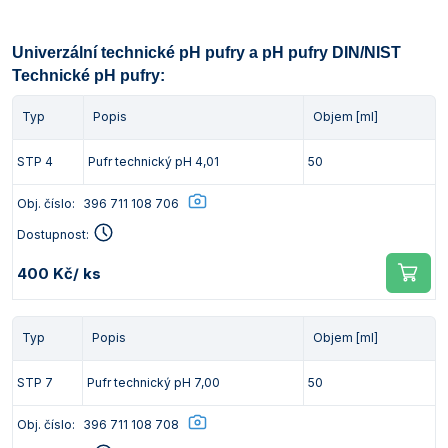
Univerzální technické pH pufry a pH pufry DIN/NIST
Technické pH pufry:
Typ
Popis
Objem [ml]
STP 4
Pufr technický pH 4,01
50
Obj. číslo:
396 711 108 706
Dostupnost:
400 Kč
/ ks
Typ
Popis
Objem [ml]
STP 7
Pufr technický pH 7,00
50
Obj. číslo:
396 711 108 708