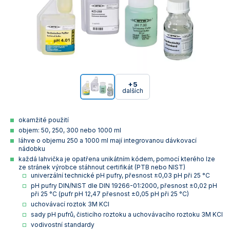
+5
dalších
okamžité použití
objem: 50, 250, 300 nebo 1000 ml
láhve o objemu 250 a 1000 ml mají integrovanou dávkovací
nádobku
každá lahvička je opatřena unikátním kódem, pomocí kterého lze
ze stránek výrobce stáhnout certifikát (PTB nebo NIST)
univerzální technické pH pufry, přesnost ±0,03 pH při 25 °C
pH pufry DIN/NIST dle DIN 19266-01:2000, přesnost ±0,02 pH
při 25 °C (pufr pH 12,47 přesnost ±0,05 pH při 25 °C)
uchovávací roztok 3M KCl
sady pH pufrů, čisticího roztoku a uchovávacího roztoku 3M KCl
vodivostní standardy