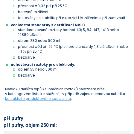
přesnost ±0,02 pH při 25 °C
barevné rozlišení
testovány na stabilitu při expozici UV zářením a při zamrznutí
vodivostní standardy s certifikací NIST:
standardizované roztoky hodnot 1,3; 5, 84, 147, 1413 nebo
12880 µS/cm
objem 280 nebo 500 ml
přesnost ±0,1 při 25 °C (platí pro standardy 1,3 a 5 µS/cm) nebo
±1 % při 25 °C
bezbarvé
uchovávací roztoky pro elektrody:
objem 55 nebo 500 ml
bezbarvé
Nabídku dalších typů kalibračních roztoků naleznete níže
v katalogovém listu ke stažení – v případě zájmu o cenovou nabídku
kontaktujte produktového specialistu
.
pH pufry
pH pufry, objem 250 ml: