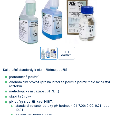
+3
dalších
Kalibrační standardy k okamžitému použití.
jednoduché použití
ekonomický provoz (pro kalibraci se použije pouze malé množství
roztoku)
metrologická návaznost (N.I.S.T.)
stabilita 2 roky
pH pufry s certifikací NIST:
standardizované roztoky pH hodnot 4,01; 7,00; 9,00; 9,21 nebo
10,01
objem: 250 nebo 500 ml