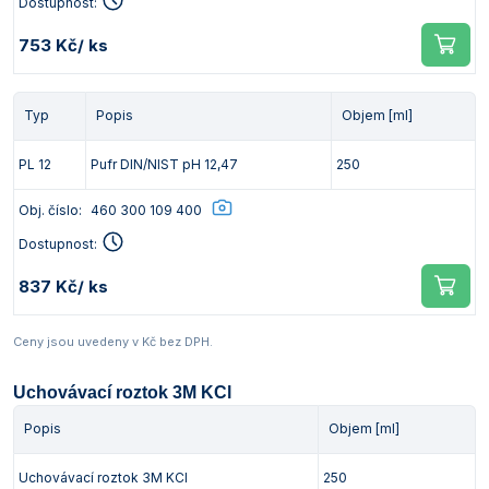
Dostupnost:
753 Kč
/ ks
Typ
Popis
Objem [ml]
PL 12
Pufr DIN/NIST pH 12,47
250
Obj. číslo:
460 300 109 400
Dostupnost:
837 Kč
/ ks
Ceny jsou uvedeny v Kč bez DPH.
Uchovávací roztok 3M KCl
Popis
Objem [ml]
Uchovávací roztok 3M KCl
250