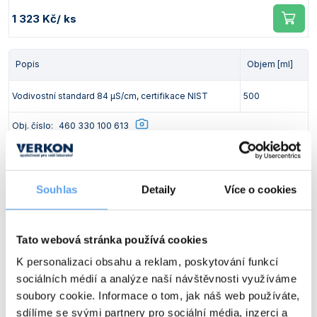
1 323 Kč
/ ks
Popis
Objem [ml]
Vodivostní standard 84 μS/cm, certifikace NIST
500
Obj. číslo:
460 330 100 613
Dostupnost:
294 Kč
/ ks
Souhlas
Detaily
Více o cookies
Popis
Objem [ml]
Tato webová stránka používá cookies
Vodivostní standard 147 μS/cm, certifikace NIST
500
K personalizaci obsahu a reklam, poskytování funkcí
sociálních médií a analýze naší návštěvnosti využíváme
Obj. číslo:
460 330 100 623
soubory cookie. Informace o tom, jak náš web používáte,
Dostupnost:
sdílíme se svými partnery pro sociální média, inzerci a