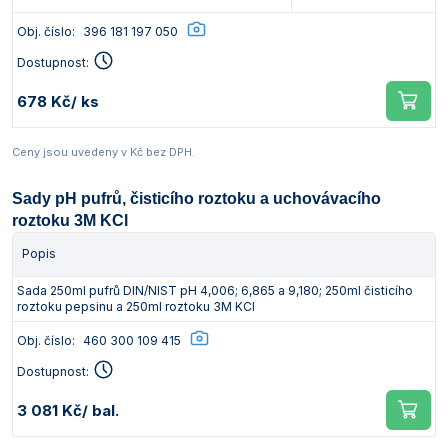
Obj. číslo:
396 181 197 050
Dostupnost:
678 Kč
/ ks
Ceny jsou uvedeny v Kč bez DPH.
Sady pH pufrů, čisticího roztoku a uchovávacího
roztoku 3M KCl
Popis
Sada 250ml pufrů DIN/NIST pH 4,006; 6,865 a 9,180; 250ml čisticího
roztoku pepsinu a 250ml roztoku 3M KCl
Obj. číslo:
460 300 109 415
Dostupnost:
3 081 Kč
/ bal.