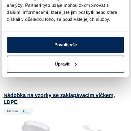
Objem [ml]
Průměr [mm]
Výška [mm]
Barva
analýzy. Partneři tyto údaje mohou zkombinovat s
dalšími informacemi, které jste jim poskytli nebo které
300
75
88
Přírodní
získali v důsledku toho, že používáte jejich služby.
Obj. číslo:
333 000 039 006
Dostupnost:
Povolit vše
14 Kč
/ ks
Upravit
Ceny jsou uvedeny v Kč bez DPH.
Nádobka na vzorky se zaklapávacím víčkem,
LDPE
Materiál:
LDPE