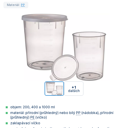
Materiál:
PP
+1
dalších
objem: 200, 400 a 1000 ml
materiál: přírodní (průhledný) nebo bílý
PP
(nádobka), přírodní
(průhledný)
PE
(víčko)
zaklapávací víčko