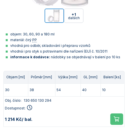
+1
dalších
objem: 30, 60, 90 a 180 ml
materiál: čirý
PP
vhodná pro odběr, skladování i přepravu vzorků
vhodná i pro styk s potravinami dle nařízení (EU) č. 10/2011
informace k dodávce:
nádobky se objednávají v balení po 10 ks
Objem [ml]
Průměr [mm]
Výška [mm]
GL [mm]
Balení [ks]
30
38
54
40
10
Obj. číslo:
130 650 130 294
Dostupnost:
1 214 Kč
/ bal.