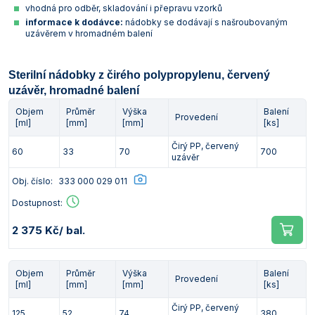
vhodná pro odběr, skladování i přepravu vzorků
informace k dodávce:
nádobky se dodávají s našroubovaným
uzávěrem v hromadném balení
Sterilní nádobky z čirého polypropylenu, červený
uzávěr, hromadné balení
Objem
Průměr
Výška
Balení
Provedení
[ml]
[mm]
[mm]
[ks]
Čirý PP, červený
60
33
70
700
uzávěr
Obj. číslo:
333 000 029 011
Dostupnost:
2 375 Kč
/ bal.
Objem
Průměr
Výška
Balení
Provedení
[ml]
[mm]
[mm]
[ks]
Čirý PP, červený
125
52
74
380