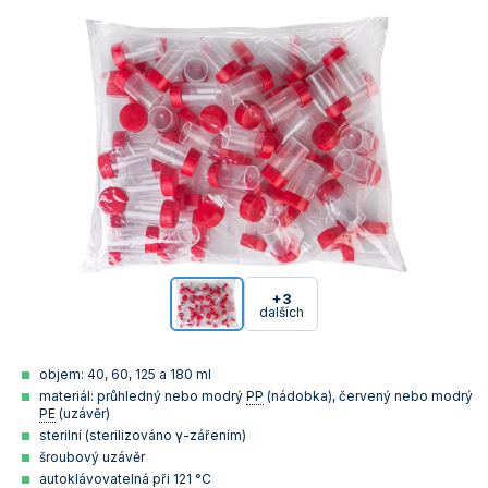
+3
dalších
objem: 40, 60, 125 a 180 ml
materiál: průhledný nebo modrý
PP
(nádobka), červený nebo modrý
PE
(uzávěr)
sterilní (sterilizováno γ-zářením)
šroubový uzávěr
autoklávovatelná při 121 °C