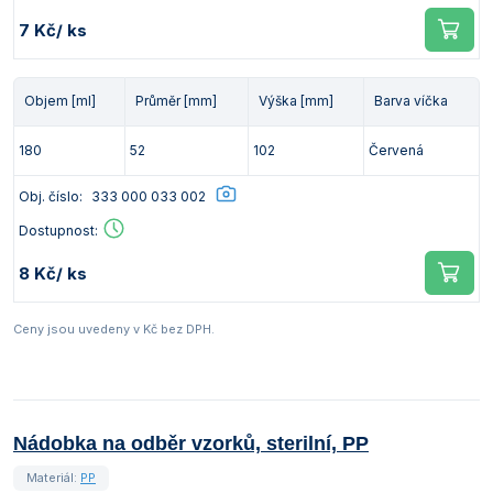
7 Kč
/ ks
Objem [ml]
Průměr [mm]
Výška [mm]
Barva víčka
180
52
102
Červená
Obj. číslo:
333 000 033 002
Dostupnost:
8 Kč
/ ks
Ceny jsou uvedeny v Kč bez DPH.
Nádobka na odběr vzorků, sterilní, PP
Materiál:
PP