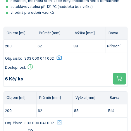
nesterilní, možnost sterilizace ethylenoxidem nebo formalínem
autoklávovatelná při 121 °C (nádobka bez víčka)
vhodná pro odběr vzorků
Objem [ml]
Průměr [mm]
Výška [mm]
Barva
200
62
88
Přírodní
Obj. číslo:
333 000 041 002
Dostupnost:
6 Kč
/ ks
Objem [ml]
Průměr [mm]
Výška [mm]
Barva
200
62
88
Bílá
Obj. číslo:
333 000 041 007