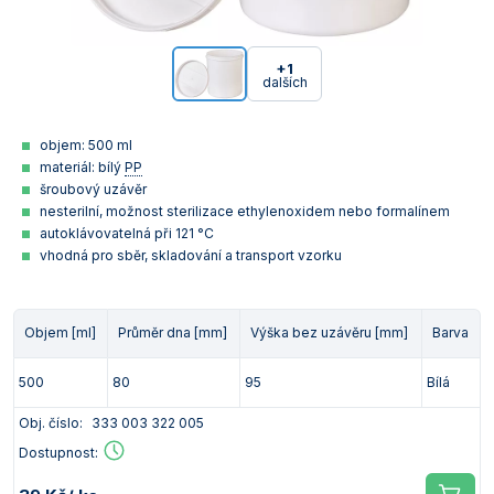
+1
dalších
objem: 500 ml
materiál: bílý
PP
šroubový uzávěr
nesterilní, možnost sterilizace ethylenoxidem nebo formalínem
autoklávovatelná při 121 °C
vhodná pro sběr, skladování a transport vzorku
Objem [ml]
Průměr dna [mm]
Výška bez uzávěru [mm]
Barva
500
80
95
Bílá
Obj. číslo:
333 003 322 005
Dostupnost: