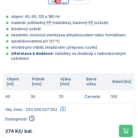
objem: 40, 60, 125 a 180 ml
materiál: průhledný
PP
(nádobka), barevný
PE
(uzávěr)
šroubový uzávěr
nesterilní, možnost sterilizace ethylenoxidem nebo formalínem
autoklávovatelná při 121 °C
vhodná pro odběr, skladování i přepravu vzorků
informace k dodávce:
nádobky se dodávají s našroubovaným
uzávěrem
Objem
Průměr
Výška
Barva
Balení [ks]
[ml]
[mm]
[mm]
víčka
40
30
70
Červená
100
Obj. číslo:
333 000 027 002
Dostupnost:
274 Kč
/ bal.