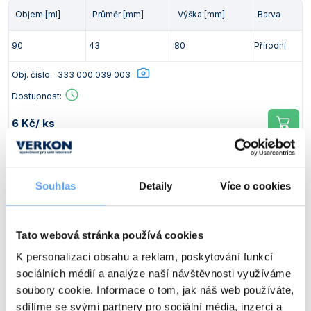
Objem [ml]
Průměr [mm]
Výška [mm]
Barva
90
43
80
Přírodní
Obj. číslo:
333 000 039 003
Dostupnost:
6 Kč
/ ks
Objem [ml]
Průměr [mm]
Výška [mm]
Barva
Souhlas
Detaily
Více o cookies
90
43
80
Modrá
Obj. číslo:
333 000 039 004
Tato webová stránka používá cookies
Dostupnost:
K personalizaci obsahu a reklam, poskytování funkcí
sociálních médií a analýze naší návštěvnosti využíváme
6 Kč
/ ks
soubory cookie. Informace o tom, jak náš web používáte,
sdílíme se svými partnery pro sociální média, inzerci a