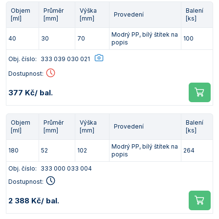
Objem
Průměr
Výška
Balení
Provedení
[ml]
[mm]
[mm]
[ks]
Modrý PP, bílý štítek na
40
30
70
100
popis
Obj. číslo:
333 039 030 021
Dostupnost:
377 Kč
/ bal.
Objem
Průměr
Výška
Balení
Provedení
[ml]
[mm]
[mm]
[ks]
Modrý PP, bílý štítek na
180
52
102
264
popis
Obj. číslo:
333 000 033 004
Dostupnost:
2 388 Kč
/ bal.