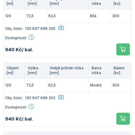
[ml]
[mm]
[mm]
víčka
[ks]
Vlastnosti skla a porcelánu
Zátky a uzávěry
Teploměry, vlhkoměry a další přístroje pro
měření prostředí (klimatu)
120
72,5
62,5
Bílá
300
Zkumavky
Zkumavky a stojany
Titrátory
Obj. číslo:
130 647 696 305
Vlastnosti plastů
Turbidimetry (měření zákalu)
Dostupnost:
Váhy
940 Kč
/ bal.
Vlhkostní analyzátory - váhy sušicí
Objem
Výška
Vnější průměr víčka
Barva
Balení
Viskozimetry
[ml]
[mm]
[mm]
víčka
[ks]
120
72,5
62,5
Modrá
300
Obj. číslo:
130 647 696 302
Dostupnost:
940 Kč
/ bal.