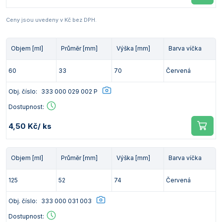
Ceny jsou uvedeny v Kč bez DPH.
Objem [ml]
Průměr [mm]
Výška [mm]
Barva víčka
60
33
70
Červená
Obj. číslo:
333 000 029 002 P
Dostupnost:
4,50 Kč
/ ks
Objem [ml]
Průměr [mm]
Výška [mm]
Barva víčka
125
52
74
Červená
Obj. číslo:
333 000 031 003
Dostupnost: