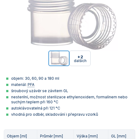
+2
dalších
objem: 30, 60, 90 a 180 ml
materiál:
PFA
šroubový uzávěr se závitem GL
nesterilní, možnost sterilizace ethylenoxidem, formalínem nebo
suchým teplem při 160 °C
autoklávovatelná při 121 °C
vhodná pro odběr, skladování i přepravu vzorků
Objem [ml]
Průměr [mm]
Výška [mm]
GL [mm]