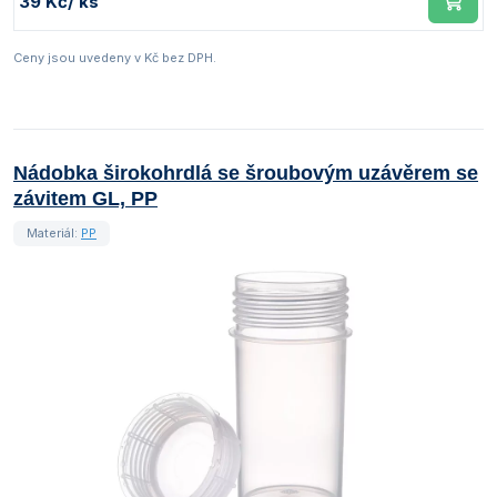
39 Kč
/ ks
Ceny jsou uvedeny v Kč bez DPH.
Nádobka širokohrdlá se šroubovým uzávěrem se
závitem GL, PP
Materiál:
PP