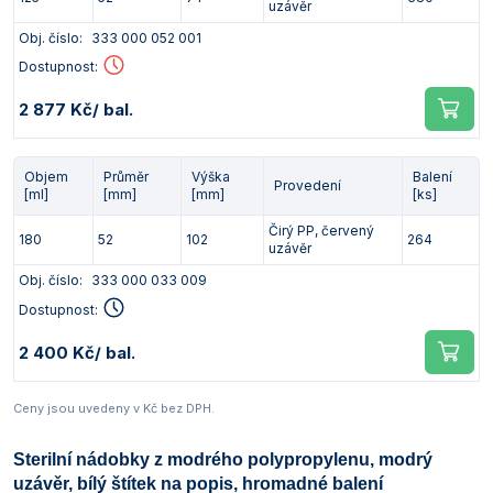
uzávěr
Obj. číslo:
333 000 052 001
Dostupnost:
2 877 Kč
/ bal.
Objem
Průměr
Výška
Balení
Provedení
[ml]
[mm]
[mm]
[ks]
Čirý PP, červený
180
52
102
264
uzávěr
Obj. číslo:
333 000 033 009
Dostupnost:
2 400 Kč
/ bal.
Ceny jsou uvedeny v Kč bez DPH.
Sterilní nádobky z modrého polypropylenu, modrý
uzávěr, bílý štítek na popis, hromadné balení