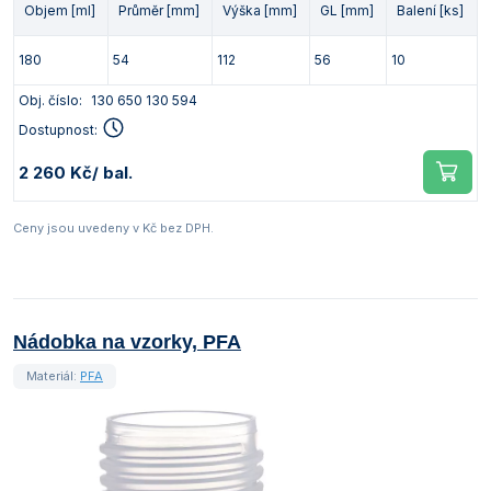
Objem [ml]
Průměr [mm]
Výška [mm]
GL [mm]
Balení [ks]
180
54
112
56
10
Obj. číslo:
130 650 130 594
Dostupnost:
2 260 Kč
/ bal.
Ceny jsou uvedeny v Kč bez DPH.
Nádobka na vzorky, PFA
Materiál:
PFA