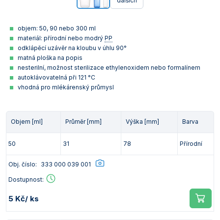
dalších
objem: 50, 90 nebo 300 ml
materiál: přírodní nebo modrý
PP
odklápěcí uzávěr na kloubu v úhlu 90°
matná ploška na popis
nesterilní, možnost sterilizace ethylenoxidem nebo formalínem
autoklávovatelná při 121 °C
vhodná pro mlékárenský průmysl
Objem [ml]
Průměr [mm]
Výška [mm]
Barva
50
31
78
Přírodní
Obj. číslo:
333 000 039 001
Dostupnost:
5 Kč
/ ks