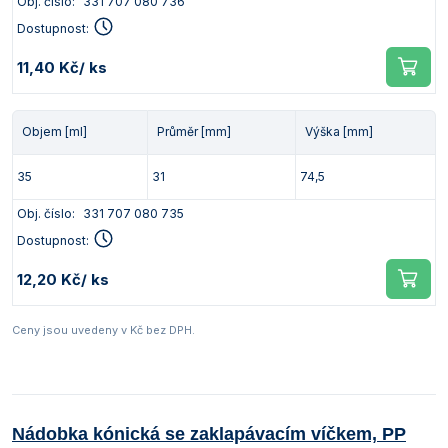
Obj. číslo:
331 707 080 736
Dostupnost:
11,40 Kč
/ ks
Objem [ml]
Průměr [mm]
Výška [mm]
35
31
74,5
Obj. číslo:
331 707 080 735
Dostupnost:
12,20 Kč
/ ks
Ceny jsou uvedeny v Kč bez DPH.
Nádobka kónická se zaklapávacím víčkem, PP