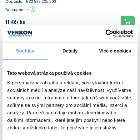
Obj. číslo:
632 522 205 502
Dostupnost:
11 Kč
/ ks
Popis
Průměr x délka [mm]
Souhlas
Detaily
Více o cookies
Míchací tyčinka
6 x 300
Obj. číslo:
632 522 205 503
Tato webová stránka používá cookies
Dostupnost:
K personalizaci obsahu a reklam, poskytování funkcí
15 Kč
/ ks
sociálních médií a analýze naší návštěvnosti využíváme
soubory cookie. Informace o tom, jak náš web používáte,
sdílíme se svými partnery pro sociální média, inzerci a
Popis
Průměr x délka [mm]
analýzy. Partneři tyto údaje mohou zkombinovat s
dalšími informacemi, které jste jim poskytli nebo které
Míchací tyčinka
7 x 200
získali v důsledku toho, že používáte jejich služby.
Obj. číslo:
632 522 206 502