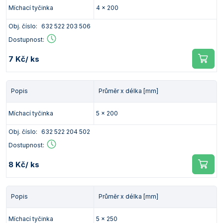
Míchací tyčinka
4 x 200
Vlastnosti skla a porcelánu
Zátky a uzávěry
Teploměry, vlhkoměry a další přístroje pro
měření prostředí (klimatu)
Obj. číslo:
632 522 203 506
Zkumavky
Zkumavky a stojany
Titrátory
Dostupnost:
Vlastnosti plastů
Turbidimetry (měření zákalu)
7 Kč
/ ks
Váhy
Popis
Průměr x délka [mm]
Vlhkostní analyzátory - váhy sušicí
Míchací tyčinka
5 x 200
Viskozimetry
Obj. číslo:
632 522 204 502
Dostupnost:
8 Kč
/ ks
Popis
Průměr x délka [mm]
Míchací tyčinka
5 x 250