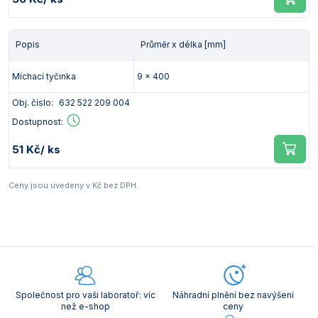
Popis
Průměr x délka [mm]
Míchací tyčinka
9 x 400
Obj. číslo:
632 522 209 004
Dostupnost:
51 Kč
/ ks
Ceny jsou uvedeny v Kč bez DPH.
Společnost pro vaši laboratoř: víc
Náhradní plnění bez navýšení
než e-shop
ceny