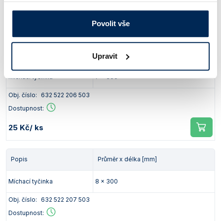
Dostupnost:
16 Kč
/ ks
Povolit vše
Popis
Průměr x délka [mm]
Upravit
Míchací tyčinka
7 x 300
Obj. číslo:
632 522 206 503
Dostupnost:
25 Kč
/ ks
Popis
Průměr x délka [mm]
Míchací tyčinka
8 x 300
Obj. číslo:
632 522 207 503
Dostupnost: