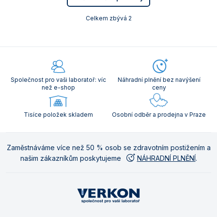
Celkem zbývá 2
Společnost pro vaši laboratoř: víc
Náhradní plnění bez navýšení
než e-shop
ceny
Tisíce položek skladem
Osobní odběr a prodejna v Praze
Zaměstnáváme více než 50 % osob se zdravotním postižením a
našim zákazníkům poskytujeme
NÁHRADNÍ PLNĚNÍ
.