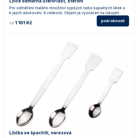
Lžíce odměrná SteriPlast, sterilní
Pro odměření malého množství sypkých nebo kapalných látek a
k jejich dávkování. 8 velikostí. Objem je vyznačen na rukojeti.
podrobnosti
1 161 Kč
od
Lžička se špachtlí, nerezová