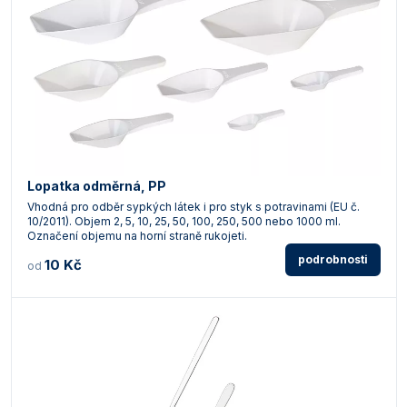
Vlastnosti skla a porcelánu
Zátky a uzávěry
Teploměry, vlhkoměry a další přístroje pro
měření prostředí (klimatu)
Zkumavky
Zkumavky a stojany
Titrátory
Vlastnosti plastů
Turbidimetry (měření zákalu)
Váhy
Vlhkostní analyzátory - váhy sušicí
Lopatka odměrná, PP
Vhodná pro odběr sypkých látek i pro styk s potravinami (EU č.
Viskozimetry
10/2011). Objem 2, 5, 10, 25, 50, 100, 250, 500 nebo 1000 ml.
Označení objemu na horní straně rukojeti.
podrobnosti
10 Kč
od