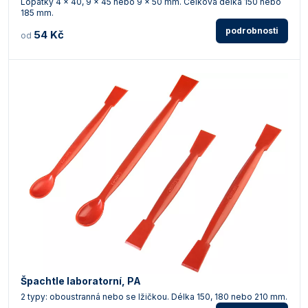
Lopatky 4 x 40, 9 x 45 nebo 9 x 50 mm. Celková délka 150 nebo
185 mm.
podrobnosti
54 Kč
od
Špachtle laboratorní, PA
2 typy: oboustranná nebo se lžičkou. Délka 150, 180 nebo 210 mm.