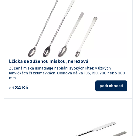
Lžička se zúženou miskou, nerezová
Zúžená miska usnadňuje nabírání sypkých látek v úzkých
lahvičkách či zkumavkách. Celková délka 135, 150, 200 nebo 300
mm.
podrobnosti
34 Kč
od