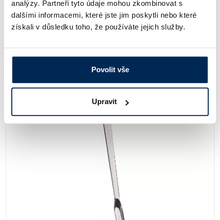
analýzy. Partneři tyto údaje mohou zkombinovat s
dalšími informacemi, které jste jim poskytli nebo které
získali v důsledku toho, že používáte jejich služby.
Lopatka na chemikálie, hliníková
Objem 10, 75, 85, 120, 210, 310, 520 nebo 900 ml. Vhodná
pro odběr sypkých látek (prášky, granuláty).
Povolit vše
podrobnosti
38 Kč
od
Upravit