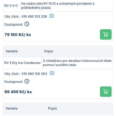
Se sadou skla RV 10.10 s ochranným povlakem z
RV 3 V–C
průhledného plastu
Obj. číslo:
416 480 103 328
Dostupnost:
79 160 Kč
/ ks
Varianta
Popis
S chladičem pro destilaci nízkovroucích látek
RV 3 Dry Ice Condenser
pomocí suchého ledu
Obj. číslo:
416 480 106 363
Dostupnost:
89 499 Kč
/ ks
Varianta
Popis