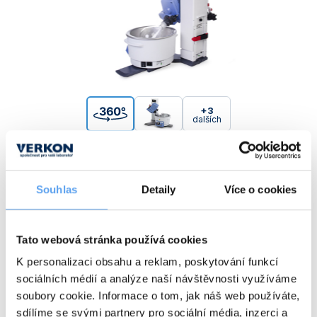
+3
dalších
Pro standardní aplikace
Digitální nastavení otáček i teploty
Souhlas
Detaily
Více o cookies
Rotační vakuová odparka RV 8 s manuálním zdvihem odpařovací baňky
z lázně je vhodná pro standardní aplikace. Otáčky i teplota se nastavují
pomocí otočných knoflíků a nastavované údaje lze kontrolovat
na dobře čitelných displejích. Své uplatnění najde ve výrobních,
výzkumných i školních laboratořích.
Tato webová stránka používá cookies
Prodejem to u nás nekončí.
VERKON jako
prémiový partner
K personalizaci obsahu a reklam, poskytování funkcí
společnosti IKA
nabízí také instalaci, zprovoznění a zaškolení obsluhy,
sociálních médií a analýze naší návštěvnosti využíváme
pravidelné prohlídky, konzultace, záruční i pozáruční servis.
soubory cookie. Informace o tom, jak náš web používáte,
Základní charakteristika rotační odparky RV 8:
sdílíme se svými partnery pro sociální média, inzerci a
sestává z pohonné jednotky, stojanu s manuálním zdvihem a