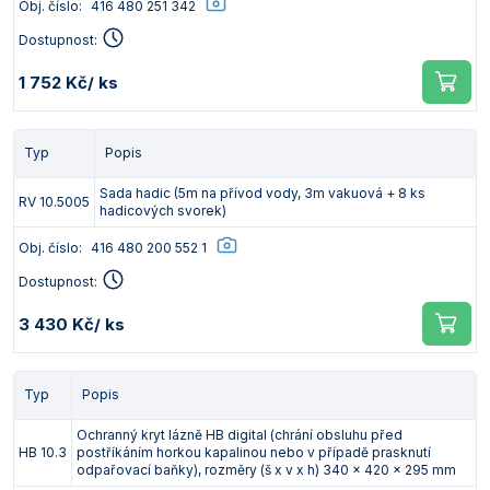
Obj. číslo:
416 480 251 342
Dostupnost:
1 752 Kč
/ ks
Typ
Popis
Sada hadic (5m na přívod vody, 3m vakuová + 8 ks
RV 10.5005
hadicových svorek)
Obj. číslo:
416 480 200 552 1
Dostupnost:
3 430 Kč
/ ks
Typ
Popis
Ochranný kryt lázně HB digital (chrání obsluhu před
HB 10.3
postříkáním horkou kapalinou nebo v případě prasknutí
odpařovací baňky), rozměry (š x v x h) 340 x 420 x 295 mm