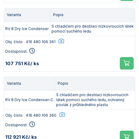
Varianta
Popis
S chladičem pro destilaci nízkovroucích látek
RV 8 Dry Ice Condenser
pomocí suchého ledu
Obj. číslo:
416 480 106 361
Dostupnost:
107 751 Kč
/ ks
Varianta
Popis
S chladičem pro destilaci nízkovroucích
RV 8 Dry Ice Condenser–C
látek pomocí suchého ledu, ochranný
povlak z průhledného plastu
Obj. číslo:
416 480 106 360
Dostupnost:
112 921 Kč
/ ks