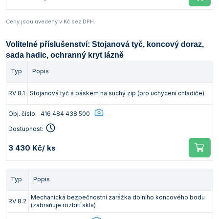
Ceny jsou uvedeny v Kč bez DPH.
Volitelné příslušenství: Stojanová tyč, koncový doraz,
sada hadic, ochranný kryt lázně
Typ
Popis
RV 8.1
Stojanová tyč s páskem na suchý zip (pro uchycení chladiče)
Obj. číslo:
416 484 438 500
Dostupnost:
3 430 Kč
/ ks
Typ
Popis
Mechanická bezpečnostní zarážka dolního koncového bodu
RV 8.2
(zabraňuje rozbití skla)