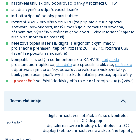
nastavení úhlu sklonu odpařovací baňky v rozmezí 0 – 45°
snadná výměna odpařovacích baněk
indikátor špatné polohy parní trubice
rozhraní RS232 pro připojení k PC (za příplatek je k dispozici
software labworldsoft, který umožňuje automatizaci procesů,
záznam dat, výpočty v reálném čase apod. – více informací najdete
níže v souborech ke stažení)
nerezová topná lázeň
HB digital
s ergonomickými madly
pro snadné přenášení; teplotní rozsah: 20 – 180 °C; rozhraní USB
(lázeň lze použít i samostatně)
kompatibilní s celým sortimentem skla IKA RV 10:
sady skla
pro standardní aplikace,
chladiče
pro speciální aplikace,
další sklo
–
odpařovací i jímací baňky, odpařovací válce pro viskózní látky,
baňky pro sušení práškových látek, destilační pavouci, lapač pěny
upozornění:
součástí dodávky přístroje
není
zdroj vakua (vývěva)
Technické údaje
digitální nastavení otáček a času s kontrolou
na LCD displeji
Ovládání
digitální nastavení teploty s kontrolou na LCD
displeji (zobrazení nastavené a skutečné teploty)
Možnost změny