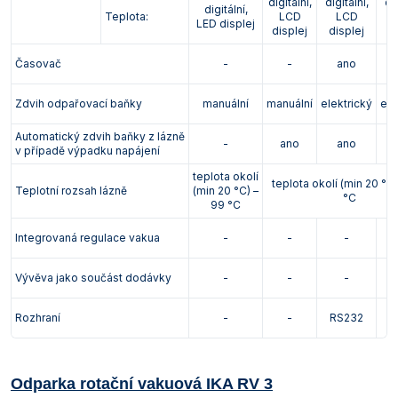
digitální,
digitální,
dig
digitální,
Vlastnosti skla a porcelánu
Zátky a uzávěry
Teploměry, vlhkoměry a další přístroje pro
Teplota:
LCD
LCD
LED displej
displej
displej
d
měření prostředí (klimatu)
Zkumavky
Zkumavky a stojany
Časovač
-
-
ano
Titrátory
Vlastnosti plastů
Turbidimetry (měření zákalu)
Zdvih odpařovací baňky
manuální
manuální
elektrický
ele
Automatický zdvih baňky z lázně
Váhy
-
ano
ano
v případě výpadku napájení
Vlhkostní analyzátory - váhy sušicí
teplota okolí
teplota okolí (min 20 °C)
Teplotní rozsah lázně
(min 20 °C) –
°C
99 °C
Viskozimetry
Integrovaná regulace vakua
-
-
-
Vývěva jako součást dodávky
-
-
-
Rozhraní
-
-
RS232
R
Odparka rotační vakuová IKA RV 3