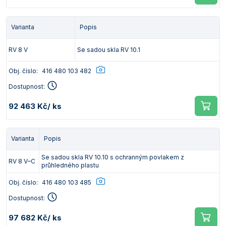
Varianta
Popis
RV 8 V
Se sadou skla RV 10.1
Obj. číslo:
416 480 103 482
Dostupnost:
92 463 Kč
/ ks
Varianta
Popis
Se sadou skla RV 10.10 s ochranným povlakem z
RV 8 V–C
průhledného plastu
Obj. číslo:
416 480 103 485
Dostupnost:
97 682 Kč
/ ks