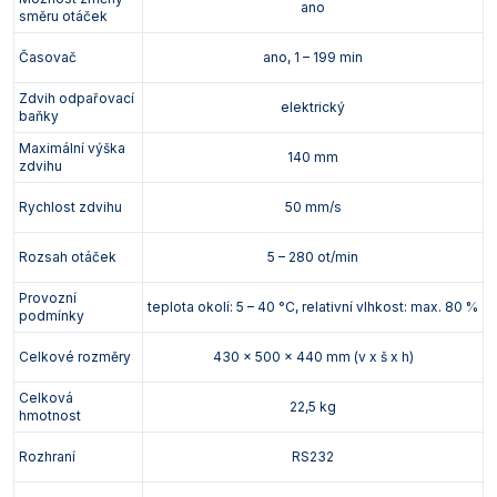
ano
směru otáček
Časovač
ano, 1 – 199 min
Zdvih odpařovací
elektrický
baňky
Maximální výška
140 mm
zdvihu
Rychlost zdvihu
50 mm/s
Rozsah otáček
5 – 280 ot/min
Provozní
teplota okolí: 5 – 40 °C, relativní vlhkost: max. 80 %
podmínky
Celkové rozměry
430 x 500 x 440 mm (v x š x h)
Celková
22,5 kg
hmotnost
Rozhraní
RS232