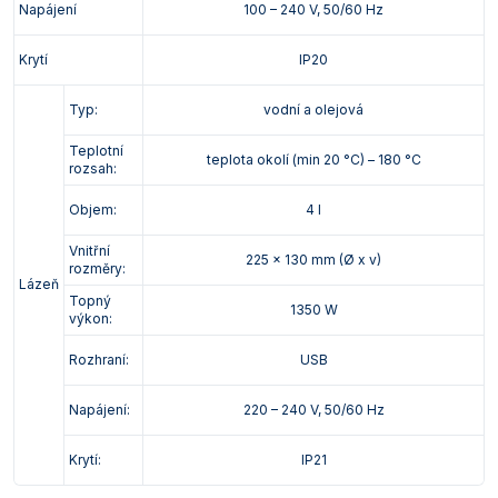
Napájení
100 – 240 V, 50/60 Hz
Krytí
IP20
Typ:
vodní a olejová
Teplotní
teplota okolí (min 20 °C) – 180 °C
rozsah:
Objem:
4 l
Vnitřní
225 x 130 mm (Ø x v)
rozměry:
Lázeň
Topný
1350 W
výkon:
Rozhraní:
USB
Napájení:
220 – 240 V, 50/60 Hz
Krytí:
IP21