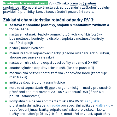
Prodejem to u nás nekončí.
VERKON jako
prémiový partner
společnosti IKA
nabízí také instalaci, zprovoznění a zaškolení obsluhy,
pravidelné prohlídky, konzultace, záruční i pozáruční servis.
Základní charakteristika rotační odparky RV 3:
sestává z pohonné jednotky, stojanu s manuálním zdvihem a
topné lázně
nastavení otáček i teploty pomocí otočných knoflíků (otáčky
bez možnosti kontroly na displeji, teplota s možností kontroly
na LED displeji)
plynulý náběh rychlosti
manuální zdvih odpařovací baňky (snadné ovládání jednou rukou,
vhodné pro praváky i leváky)
nastavení úhlu sklonu odpařovací baňky v rozmezí 0 – 60°
snadná výměna odpařovacích baněk (funkce push-off)
mechanická bezpečnostní zarážka koncového bodu (zabraňuje
rozbití skla)
indikace špatné polohy parní trubice
nerezová topná lázeň
HB eco
s ergonomickými madly pro snadné
přenášení; teplotní rozsah: 20 – 99 °C; rozhraní USB (lázeň lze
použít i samostatně)
kompatibilní s celým sortimentem skla IKA RV 10:
sady skla
pro standardní aplikace,
chladiče
pro speciální aplikace,
další sklo
–
odpařovací i jímací baňky, odpařovací válce pro viskózní látky,
baňky pro sušení práškových látek, destilační pavouci, lapač pěny