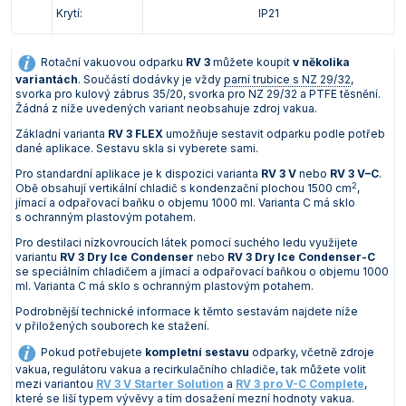
Krytí:
IP21
Rotační vakuovou odparku
RV 3
můžete koupit
v několika
variantách
. Součástí dodávky je vždy
parní trubice s NZ 29/32
,
svorka pro kulový zábrus 35/20, svorka pro NZ 29/32 a PTFE těsnění.
Žádná z níže uvedených variant neobsahuje zdroj vakua.
Základní varianta
RV 3 FLEX
umožňuje sestavit odparku podle potřeb
dané aplikace. Sestavu skla si vyberete sami.
Pro standardní aplikace je k dispozici varianta
RV 3 V
nebo
RV 3 V–C
.
2
Obě obsahují vertikální chladič s kondenzační plochou 1500 cm
,
jímací a odpařovací baňku o objemu 1000 ml. Varianta C má sklo
s ochranným plastovým potahem.
Pro destilaci nízkovroucích látek pomocí suchého ledu využijete
variantu
RV 3 Dry Ice Condenser
nebo
RV 3 Dry Ice Condenser-C
se speciálním chladičem a jímací a odpařovací baňkou o objemu 1000
ml. Varianta C má sklo s ochranným plastovým potahem.
Podrobnější technické informace k těmto sestavám najdete níže
v přiložených souborech ke stažení.
Pokud potřebujete
kompletní sestavu
odparky, včetně zdroje
vakua, regulátoru vakua a recirkulačního chladiče, tak můžete volit
mezi variantou
RV 3 V Starter Solution
a
RV 3 pro V-C Complete
,
které se liší typem vývěvy a tím dosažení mezní hodnoty vakua.