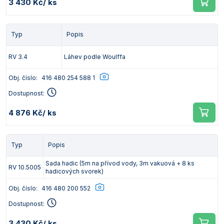
3 430 Kč
/ ks
Typ
Popis
RV 3.4
Láhev podle Woulffa
Obj. číslo:
416 480 254 588 1
Dostupnost:
4 876 Kč
/ ks
Typ
Popis
Sada hadic (5m na přívod vody, 3m vakuová + 8 ks
RV 10.5005
hadicových svorek)
Obj. číslo:
416 480 200 552
Dostupnost:
3 430 Kč
/ ks