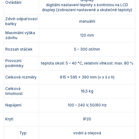
Ovládání
digitální nastavení teploty s kontrolou na LCD
displeji (zobrazení nastavené a skutečné teploty)
Zdvih odpařovací
manuální
baňky
Maximální výška
120 mm
zdvihu
Rozsah otáček
5 – 300 ot/min
Provozní
teplota okolí: 5 – 40 °C, relativní vlhkost: max. 80 %
podmínky
Celkové rozměry
615 x 595 x 390 mm (v x š x h)
Celková
16,5 kg
hmotnost
Napájení
100 – 240 V, 50/60 Hz
Krytí
IP20
Typ:
vodní a olejová