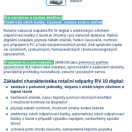
dalších
Pro náročnou a častou destilaci
Elektrický zdvih baňky, časovač, změna směru otáček
Rotační vakuová odparka RV 10 digital s elektrickým zdvihem
odpařovací baňky z lázně je vhodná i pro náročné aplikace. Nabízí
digitální ovládání, plynulý náběh otáček, funkci časovače, rozhraní
pro připojení k PC a řadu bezpečnostních prvků. Své uplatnění najde
ve výrobních, výzkumných, farmaceutických i biotechnologických
laboratořích.
Prodejem to u nás nekončí.
VERKON jako
prémiový partner
společnosti IKA
nabízí také instalaci, zprovoznění a zaškolení obsluhy,
pravidelné prohlídky, konzultace, záruční i pozáruční servis.
Základní charakteristika rotační odparky RV 10 digital:
sestává z pohonné jednotky, stojanu s elektrickým zdvihem a
topné lázně
nastavení otáček, času i teploty pomocí otočných knoflíků
s možností kontroly na displejích
plynulý náběh rychlosti, možnost změny směru otáček
elektrický zdvih odpařovací baňky, automatický zdvih odpařovací
baňky z lázně v případě výpadku napájení, nastavitelný spodní
doraz
ochrana proti chodu nasucho, nastavitelná teplotní pojistka