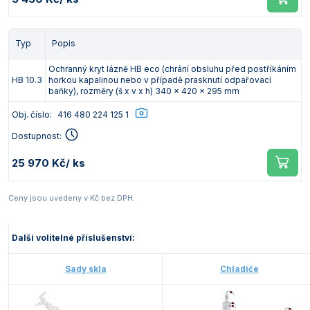
Typ
Popis
Ochranný kryt lázně HB eco (chrání obsluhu před postříkáním
HB 10.3
horkou kapalinou nebo v případě prasknutí odpařovací
baňky), rozměry (š x v x h) 340 x 420 x 295 mm
Obj. číslo:
416 480 224 125 1
Dostupnost:
25 970 Kč
/ ks
Ceny jsou uvedeny v Kč bez DPH.
Další volitelné příslušenství:
Sady skla
Chladiče