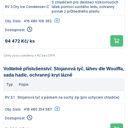
S chladičem pro destilaci nízkovroucích
RV 3 Dry Ice Condenser–C
látek pomocí suchého ledu, ochranný
povlak z průhledného plastu
Obj. číslo:
416 480 106 362
Dostupnost:
94 472 Kč
/ ks
Ceny jsou uvedeny v Kč bez DPH.
Volitelné příslušenství: Stojanová tyč, láhev dle Woulffa,
sada hadic, ochranný kryt lázně
Typ
Popis
RV 3.1
Stojanová tyč s páskem na suchý zip (pro uchycení chladiče)
Obj. číslo:
416 480 254 587
Dostupnost: