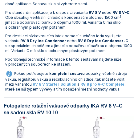
dané aplikace. Sestavu skla si vyberete sami.
Pro standardní aplikace je k dispozici varianta
RV 8 V
nebo
RV 8 V–C
.
2
Obě obsahují vertikální chladič s kondenzační plochou 1500 cm
,
jímací a odpařovací baňku o objemu 1000 ml. Varianta C má sklo
s ochranným plastovým potahem.
Pro destilaci nízkovroucích látek pomocí suchého ledu využijete
variantu
RV 8 Dry Ice Condenser
nebo
RV 8 Dry Ice Condenser-C
se speciálním chladičem a jímací a odpařovací baňkou o objemu 1000
ml. Varianta C má sklo s ochranným plastovým potahem.
Podrobnější technické informace k těmto sestavám najdete níže
v přiložených souborech ke stažení.
Pokud potřebujete
kompletní sestavu
odparky, včetně zdroje
vakua, regulátoru vakua a recirkulačního chladiče, tak můžete volit
mezi variantou
RV 8 V Starter Solution
a
RV 8 pro V-C Complete
,
které se liší typem vývěvy a tím dosažení mezní hodnoty vakua.
Fotogalerie rotační vakuové odparky IKA RV 8 V–C
se sadou skla RV 10.10