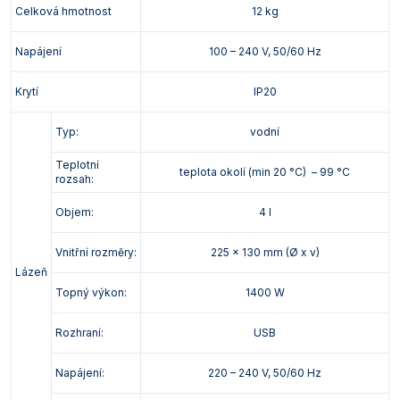
Celková hmotnost
12 kg
Napájení
100 – 240 V, 50/60 Hz
Krytí
IP20
Typ:
vodní
Teplotní
teplota okolí (min 20 °C) – 99 °C
rozsah:
Objem:
4 l
Vnitřní rozměry:
225 x 130 mm (Ø x v)
Lázeň
Topný výkon:
1400 W
Rozhraní:
USB
Napájení:
220 – 240 V, 50/60 Hz