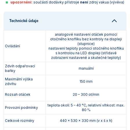
upozornění:
součástí dodávky přístroje
není
zdroj vakua (vývěva)
Technické údaje
analogové nastavení otáček pomocí
otočného knoflíku bez kontroly na displeji
(stupnice)
Ovládání
nastavení teploty pomocí otočného knoflíku
s kontrolou na LED displeji (střídavé
zobrazení nastavené a skutečné teploty)
Zdvih odpařovací
manuální
baňky
Maximální výška
150 mm
zdvihu
Rozsah otáček
20 – 300 ot/min
teplota okolí: 5 – 40 °C, relativní vlhkost: max.
Provozní podmínky
80 %
Celkové rozměry
440 x 530 x 330 mm (v x š x h)