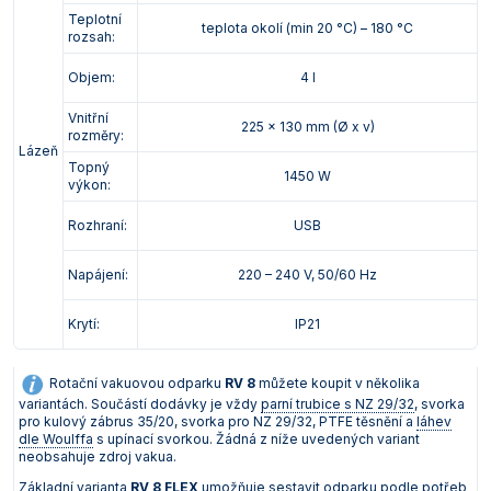
Teplotní
teplota okolí (min 20 °C) – 180 °C
rozsah:
Objem:
4 l
Vnitřní
225 x 130 mm (Ø x v)
rozměry:
Lázeň
Topný
1450 W
výkon:
Rozhraní:
USB
Napájení:
220 – 240 V, 50/60 Hz
Krytí:
IP21
Rotační vakuovou odparku
RV 8
můžete koupit v několika
variantách. Součástí dodávky je vždy
parní trubice s NZ 29/32
, svorka
pro kulový zábrus 35/20, svorka pro NZ 29/32, PTFE těsnění a
láhev
dle Woulffa
s upínací svorkou. Žádná z níže uvedených variant
neobsahuje zdroj vakua.
Základní varianta
RV 8 FLEX
umožňuje sestavit odparku podle potřeb