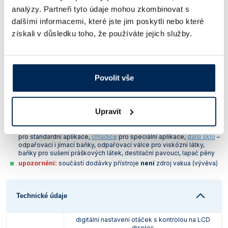
topné lázně
analýzy. Partneři tyto údaje mohou zkombinovat s
nastavení otáček i teploty pomocí otočných knoflíků s možností
dalšími informacemi, které jste jim poskytli nebo které
kontroly na displejích
získali v důsledku toho, že používáte jejich služby.
plynulý náběh rychlosti
manuální zdvih odpařovací baňky (snadné ovládání jednou rukou,
vhodné pro praváky i leváky), v případě výpadku napájení dojde
k automatickému zdvihu odpařovací baňky z lázně
nastavení úhlu sklonu odpařovací baňky v rozmezí 0 – 45°
Povolit vše
snadná výměna odpařovacích baněk (funkce push-off)
indikátor špatné polohy parní trubice
nerezová topná lázeň
HB digital
s ergonomickými madly
pro snadné přenášení; teplotní rozsah: 20 – 180 °C; rozhraní USB
Upravit
(lázeň lze použít i samostatně)
kompatibilní s celým sortimentem skla IKA RV 10:
sady skla
pro standardní aplikace,
chladiče
pro speciální aplikace,
další sklo
–
odpařovací i jímací baňky, odpařovací válce pro viskózní látky,
baňky pro sušení práškových látek, destilační pavouci, lapač pěny
upozornění:
součástí dodávky přístroje
není
zdroj vakua (vývěva)
Technické údaje
digitální nastavení otáček s kontrolou na LCD
displeji