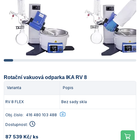
Rotační vakuová odparka IKA RV 8
Varianta
Popis
RV 8 FLEX
Bez sady skla
Obj. číslo:
416 480 103 488
Dostupnost:
87 539 Kč
/ ks