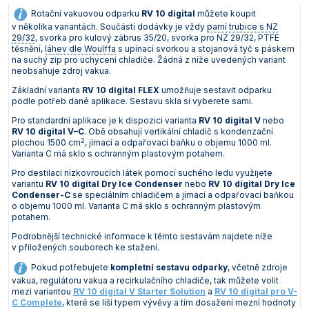
Rotační vakuovou odparku
RV 10 digital
můžete koupit
v několika variantách. Součástí dodávky je vždy
parní trubice s NZ
29/32
, svorka pro kulový zábrus 35/20, svorka pro NZ 29/32, PTFE
těsnění,
láhev dle Woulffa
s upínací svorkou a stojanová tyč s páskem
na suchý zip pro uchycení chladiče. Žádná z níže uvedených variant
neobsahuje zdroj vakua.
Základní varianta
RV 10 digital FLEX
umožňuje sestavit odparku
podle potřeb dané aplikace. Sestavu skla si vyberete sami.
Pro standardní aplikace je k dispozici varianta
RV 10 digital V
nebo
RV 10 digital V–C
. Obě obsahují vertikální chladič s kondenzační
2
plochou 1500 cm
, jímací a odpařovací baňku o objemu 1000 ml.
Varianta C má sklo s ochranným plastovým potahem.
Pro destilaci nízkovroucích látek pomocí suchého ledu využijete
variantu
RV 10 digital Dry Ice Condenser
nebo
RV 10 digital Dry Ice
Condenser-C
se speciálním chladičem a jímací a odpařovací baňkou
o objemu 1000 ml. Varianta C má sklo s ochranným plastovým
potahem.
Podrobnější technické informace k těmto sestavám najdete níže
v přiložených souborech ke stažení.
Pokud potřebujete
kompletní sestavu
odparky
, včetně zdroje
vakua, regulátoru vakua a recirkulačního chladiče, tak můžete volit
mezi variantou
RV 10 digital V Starter Solution
a
RV 10 digital pro V-
C Complete
, které se liší typem vývěvy a tím dosažení mezní hodnoty