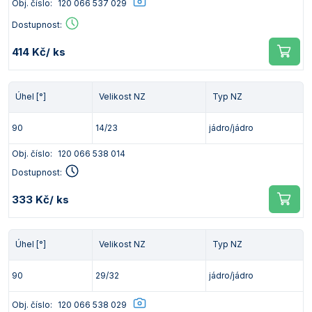
Obj. číslo:
120 066 537 029
Vlastnosti skla a porcelánu
Zátky a uzávěry
Teploměry, vlhkoměry a další přístroje pro
Dostupnost:
měření prostředí (klimatu)
Zkumavky
Zkumavky a stojany
414 Kč
/ ks
Titrátory
Vlastnosti plastů
Turbidimetry (měření zákalu)
Úhel [°]
Velikost NZ
Typ NZ
Váhy
90
14/23
jádro/jádro
Vlhkostní analyzátory - váhy sušicí
Obj. číslo:
120 066 538 014
Viskozimetry
Dostupnost:
333 Kč
/ ks
Úhel [°]
Velikost NZ
Typ NZ
90
29/32
jádro/jádro
Obj. číslo:
120 066 538 029