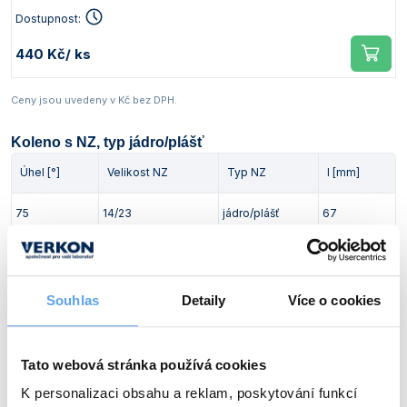
Dostupnost:
440 Kč
/ ks
Ceny jsou uvedeny v Kč bez DPH.
Koleno s NZ, typ jádro/plášť
Úhel [°]
Velikost NZ
Typ NZ
l [mm]
75
14/23
jádro/plášť
67
Obj. číslo:
632 441 517 050
Dostupnost:
Souhlas
Detaily
Více o cookies
403 Kč
/ ks
Tato webová stránka používá cookies
Úhel [°]
Velikost NZ
Typ NZ
l [mm]
K personalizaci obsahu a reklam, poskytování funkcí