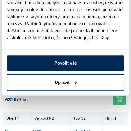
75
29/32
jádro/plášť
-
sociálních médií a analýze naší návštěvnosti využíváme
soubory cookie. Informace o tom, jak náš web používáte,
Obj. číslo:
120 500 109 075
sdílíme se svými partnery pro sociální média, inzerci a
analýzy. Partneři tyto údaje mohou zkombinovat s
Dostupnost:
dalšími informacemi, které jste jim poskytli nebo které
830 Kč
/ ks
získali v důsledku toho, že používáte jejich služby.
Úhel [°]
Velikost NZ
Typ NZ
l [mm]
Povolit vše
90
29/32
jádro/plášť
95
Obj. číslo:
632 441 518 080
Upravit
Dostupnost:
631 Kč
/ ks
Úhel [°]
Velikost NZ
Typ NZ
l [mm]