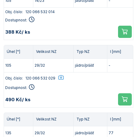
105
14/23
jádro/plášť
-
Obj. číslo:
120 066 532 014
Dostupnost:
388 Kč
/ ks
Úhel [°]
Velikost NZ
Typ NZ
l [mm]
105
29/32
jádro/plášť
-
Obj. číslo:
120 066 532 029
Dostupnost:
490 Kč
/ ks
Úhel [°]
Velikost NZ
Typ NZ
l [mm]
135
29/32
jádro/plášť
77