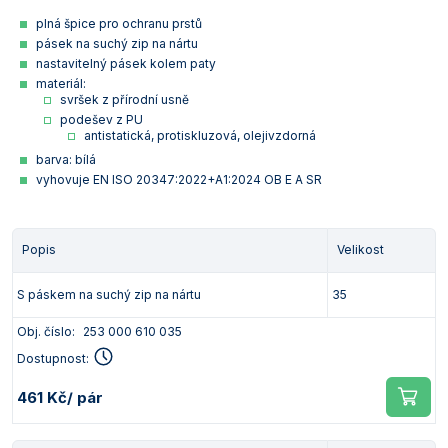
plná špice pro ochranu prstů
pásek na suchý zip na nártu
nastavitelný pásek kolem paty
materiál:
svršek z přírodní usně
podešev z PU
antistatická, protiskluzová, olejivzdorná
barva: bílá
vyhovuje EN ISO 20347:2022+A1:2024 OB E A SR
Popis
Velikost
S páskem na suchý zip na nártu
35
Obj. číslo:
253 000 610 035
Dostupnost:
461 Kč
/ pár