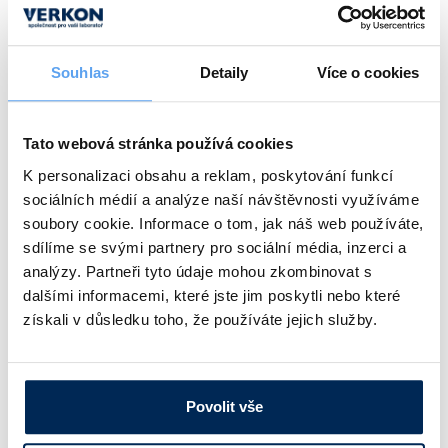
Popis
Velikost
Souhlas
Detaily
Více o cookies
Se dvěma nastavitelnými nártními pásky, podešev na klínku
40
Obj. číslo:
253 009 410 040
Tato webová stránka používá cookies
Dostupnost:
K personalizaci obsahu a reklam, poskytování funkcí
506 Kč
/ pár
sociálních médií a analýze naší návštěvnosti využíváme
soubory cookie. Informace o tom, jak náš web používáte,
sdílíme se svými partnery pro sociální média, inzerci a
Popis
Velikost
analýzy. Partneři tyto údaje mohou zkombinovat s
dalšími informacemi, které jste jim poskytli nebo které
Se dvěma nastavitelnými nártními pásky, podešev na klínku
41
získali v důsledku toho, že používáte jejich služby.
Obj. číslo:
253 009 410 041
Dostupnost:
506 Kč
/ pár
Povolit vše