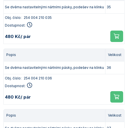
Vlastnosti skla a porcelánu
Zátky a uzávěry
Teploměry, vlhkoměry a další přístroje pro
Se dvěma nastavitelnými nártními pásky, podešev na klínku
35
měření prostředí (klimatu)
Zkumavky
Zkumavky a stojany
Obj. číslo:
254 004 210 035
Titrátory
Dostupnost:
Vlastnosti plastů
Turbidimetry (měření zákalu)
480 Kč
/ pár
Váhy
Popis
Velikost
Vlhkostní analyzátory - váhy sušicí
Viskozimetry
Se dvěma nastavitelnými nártními pásky, podešev na klínku
36
Obj. číslo:
254 004 210 036
Dostupnost:
480 Kč
/ pár
Popis
Velikost