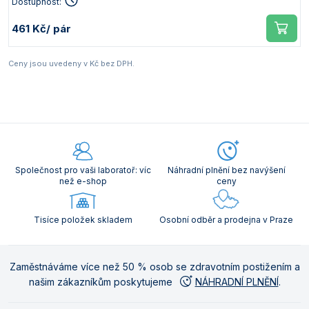
Dostupnost:
461 Kč
/ pár
Ceny jsou uvedeny v Kč bez DPH.
Společnost pro vaši laboratoř: víc
Náhradní plnění bez navýšení
než e-shop
ceny
Tisíce položek skladem
Osobní odběr a prodejna v Praze
Zaměstnáváme více než 50 % osob se zdravotním postižením a
našim zákazníkům poskytujeme
NÁHRADNÍ PLNĚNÍ
.