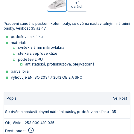
+1
dalších
Pracovní sandál s páskem kolem paty, se dvěma nastavitelnými nártními
pásky. Velikost 35 až 47.
podešev na klínku
materiál:
svršek z 2mm mikrovlákna
stélka z vepřové kůže
podešev z PU
antistatická, protiskluzová, olejivzdorná
barva: bílá
vyhovuje EN ISO 20347:2012 OB E A SRC
Popis
Velikost
Se dvěma nastavitelnými nártními pásky, podešev na klínku
35
Obj. číslo:
253 009 410 035
Dostupnost: