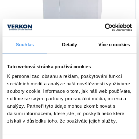
Vlastnosti skla a porcelánu
Zátky a uzávěry
Teploměry, vlhkoměry a další přístroje pro
měření prostředí (klimatu)
Zkumavky
Zkumavky a stojany
Titrátory
Vlastnosti plastů
Turbidimetry (měření zákalu)
Sterilizátor parní vertikální Witeg, série WAC-P
Souhlas
Detaily
Více o cookies
Váhy
Objem 47, 60 nebo 80 litrů, teplotní rozsah až 132 °C, max. tlak 2
bary. LCD displej, časovač, dva pracovní cykly, řada
bezpečnostních prvků.
Vlhkostní analyzátory - váhy sušicí
Tato webová stránka používá cookies
podrobnosti
141 646 Kč
od
Viskozimetry
K personalizaci obsahu a reklam, poskytování funkcí
sociálních médií a analýze naší návštěvnosti využíváme
soubory cookie. Informace o tom, jak náš web používáte,
sdílíme se svými partnery pro sociální média, inzerci a
analýzy. Partneři tyto údaje mohou zkombinovat s
dalšími informacemi, které jste jim poskytli nebo které
získali v důsledku toho, že používáte jejich služby.