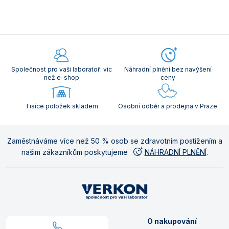
Společnost pro vaši laboratoř: víc
Náhradní plnění bez navýšení
než e-shop
ceny
Tisíce položek skladem
Osobní odběr a prodejna v Praze
Zaměstnáváme více než 50 % osob se zdravotním postižením a
našim zákazníkům poskytujeme
NÁHRADNÍ PLNĚNÍ
.
O nakupování