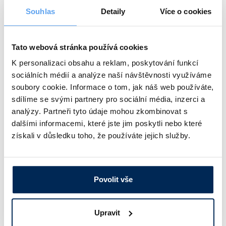
Souhlas
Detaily
Více o cookies
Tato webová stránka používá cookies
K personalizaci obsahu a reklam, poskytování funkcí
sociálních médií a analýze naší návštěvnosti využíváme
soubory cookie. Informace o tom, jak náš web používáte,
sdílíme se svými partnery pro sociální média, inzerci a
analýzy. Partneři tyto údaje mohou zkombinovat s
dalšími informacemi, které jste jim poskytli nebo které
+4
dalších
získali v důsledku toho, že používáte jejich služby.
přírodní štětiny
plastové držadlo zakončené očkem pro zavěšení
Povolit vše
Průměr [mm]
Délka kartáče [mm]
Celková délka [mm]
Upravit