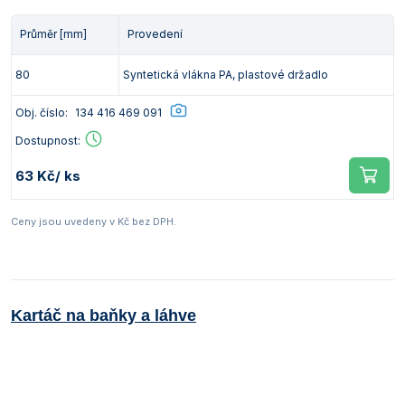
Vlastnosti skla a porcelánu
Zátky a uzávěry
Teploměry, vlhkoměry a další přístroje pro
Průměr [mm]
měření prostředí (klimatu)
Provedení
Zkumavky
Zkumavky a stojany
Titrátory
80
Syntetická vlákna PA, plastové držadlo
Vlastnosti plastů
Turbidimetry (měření zákalu)
Obj. číslo:
134 416 469 091
Váhy
Dostupnost:
63 Kč
/ ks
Vlhkostní analyzátory - váhy sušicí
Viskozimetry
Ceny jsou uvedeny v Kč bez DPH.
Kartáč na baňky a láhve