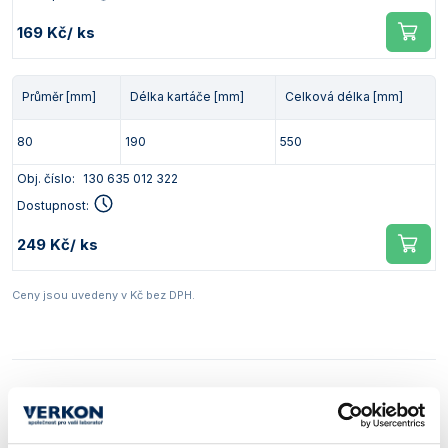
169 Kč
/ ks
Průměr [mm]
Délka kartáče [mm]
Celková délka [mm]
80
190
550
Obj. číslo:
130 635 012 322
Dostupnost:
249 Kč
/ ks
Ceny jsou uvedeny v Kč bez DPH.
Kartáč na baňky, zahnutý