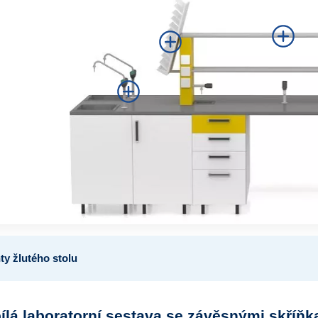
y žlutého stolu
lá laboratorní sestava se závěsnými skříňk