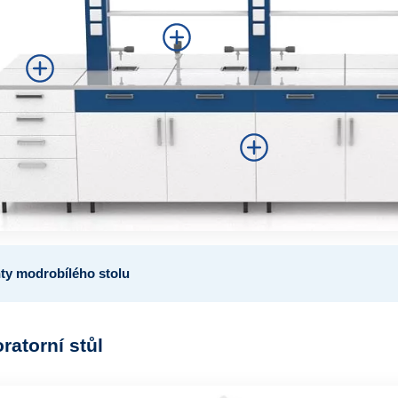
y modrobílého stolu
oratorní stůl