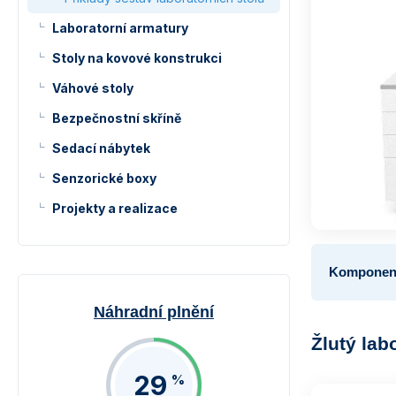
Laboratorní armatury
Stoly na kovové konstrukci
Váhové stoly
Bezpečnostní skříně
Sedací nábytek
Senzorické boxy
Projekty a realizace
Komponent
Náhradní plnění
Žlutý lab
29
%