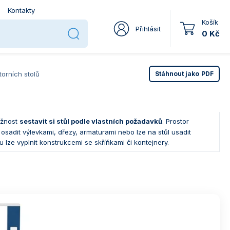
Kontakty
Košík
Přihlásit
0 Kč
torních stolů
Stáhnout jako
PDF
ožnost
sestavit si stůl podle vlastních požadavků
. Prostor
osadit výlevkami, dřezy, armaturami nebo lze na stůl usadit
lze vyplnit konstrukcemi se skříňkami či kontejnery.