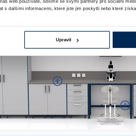
 náš web používáte, sdílíme se svými partnery pro sociální média
 s dalšími informacemi, které jste jim poskytli nebo které získa
á laboratorní sestava s vysokou skříní
Upravit