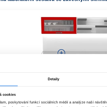
Detaily
á cookies
y červenobílé sestavy
klam, poskytování funkcí sociálních médií a analýze naší návšt