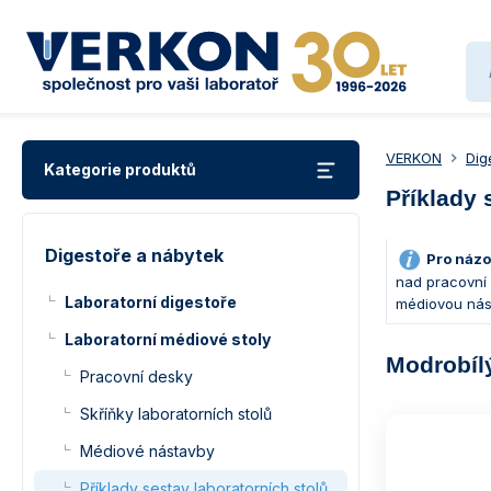
VERKON
Dig
Kategorie produktů
Příklady 
Digestoře a nábytek
Pro názo
nad pracovní 
Laboratorní digestoře
médiovou nást
Laboratorní médiové stoly
Modrobílý
Pracovní desky
Skříňky laboratorních stolů
Médiové nástavby
Příklady sestav laboratorních stolů