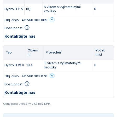
S víkem s vyjímatelnými
Hydro H 11 V
10,5
6
kroužky
Obj. číslo:
411 560 303 069
Dostupnost:
Kontaktujte nás
Objem
Počet
Typ
Provedení
[l]
míst
S víkem s vyjímatelnými
Hydro H 19 V
18,4
8
kroužky
Obj. číslo:
411 560 303 070
Dostupnost:
Kontaktujte nás
Ceny jsou uvedeny v Kč bez DPH.