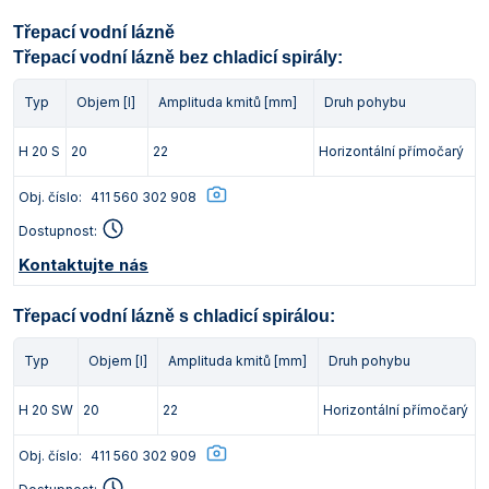
Třepací vodní lázně
Třepací vodní lázně bez chladicí spirály:
Typ
Objem [l]
Amplituda kmitů [mm]
Druh pohybu
H 20 S
20
22
Horizontální přímočarý
Obj. číslo:
411 560 302 908
Dostupnost:
Kontaktujte nás
Třepací vodní lázně s chladicí spirálou:
Typ
Objem [l]
Amplituda kmitů [mm]
Druh pohybu
H 20 SW
20
22
Horizontální přímočarý
Obj. číslo:
411 560 302 909