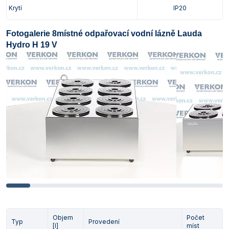
Krytí
IP20
Fotogalerie 8místné odpařovací vodní lázně Lauda
Hydro H 19 V
Objem
Počet
Typ
Provedení
[l]
míst