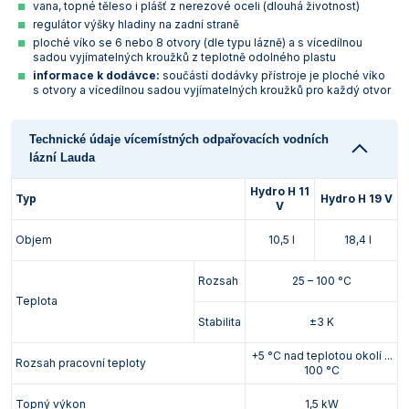
vana, topné těleso i plášť z nerezové oceli (dlouhá životnost)
regulátor výšky hladiny na zadní straně
ploché víko se 6 nebo 8 otvory (dle typu lázně) a s vícedílnou
sadou vyjímatelných kroužků z teplotně odolného plastu
informace k dodávce:
součástí dodávky přístroje je ploché víko
s otvory a vícedílnou sadou vyjímatelných kroužků pro každý otvor
Technické údaje vícemístných odpařovacích vodních
lázní Lauda
Hydro H 11
Typ
Hydro H 19 V
V
Objem
10,5 l
18,4 l
Rozsah
25 – 100 °C
Teplota
Stabilita
±3 K
+5 °C nad teplotou okolí ...
Rozsah pracovní teploty
100 °C
Topný výkon
1,5 kW