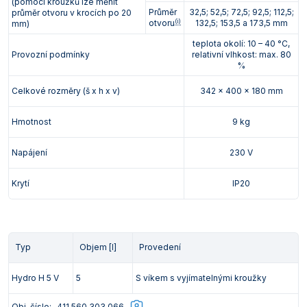
(pomocí kroužků lze měnit
Průměr
32,5; 52,5; 72,5; 92,5; 112,5;
průměr otvoru v krocích po 20
(i)
otvoru
132,5; 153,5 a 173,5 mm
mm)
teplota okolí: 10 – 40 °C,
Provozní podmínky
relativní vlhkost: max. 80
%
Celkové rozměry (š x h x v)
342 x 400 x 180 mm
Hmotnost
9 kg
Napájení
230 V
Krytí
IP20
Typ
Objem [l]
Provedení
Hydro H 5 V
5
S víkem s vyjímatelnými kroužky
Obj. číslo:
411 560 303 066