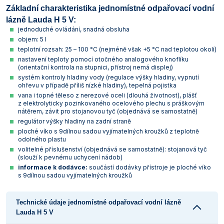
Základní charakteristika jednomístné odpařovací vodní
lázně Lauda H 5 V:
jednoduché ovládání, snadná obsluha
objem: 5 l
teplotní rozsah: 25 – 100 °C (nejméně však +5 °C nad teplotou okolí)
nastavení teploty pomocí otočného analogového knoflíku
(orientační kontrola na stupnici, přístroj nemá displej)
systém kontroly hladiny vody (regulace výšky hladiny, vypnutí
ohřevu v případě příliš nízké hladiny), tepelná pojistka
vana i topné těleso z nerezové oceli (dlouhá životnost), plášť
z elektrolyticky pozinkovaného ocelového plechu s práškovým
nátěrem, závit pro stojanovou tyč (objednává se samostatně)
regulátor výšky hladiny na zadní straně
ploché víko s 9dílnou sadou vyjímatelných kroužků z teplotně
odolného plastu
volitelné příslušenství (objednává se samostatně): stojanová tyč
(slouží k pevnému uchycení nádob)
informace k dodávce:
součástí dodávky přístroje je ploché víko
s 9dílnou sadou vyjímatelných kroužků
Technické údaje jednomístné odpařovací vodní lázně
Lauda H 5 V