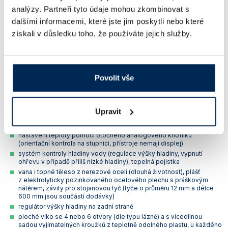
analýzy. Partneři tyto údaje mohou zkombinovat s
dalšími informacemi, které jste jim poskytli nebo které
Vícemístné vodní lázně Lauda jsou určeny pro šetrné odpařování
získali v důsledku toho, že používáte jejich služby.
z Erlenmeyerových baněk a kádinek. Jsou vybaveny plochým víkem
se 4 nebo 6 otvory a vícedílnými sadami vyjímatelných kroužků ke
každému z otvorů - průměr otvorů tak lze nastavit v krocích po 20 mm.
U každého otvoru je závit pro opěrnou stojanovou tyč. Lázně jsou
vhodné i pro nepřetržitý provoz.
Povolit vše
Základní charakteristika odpařovacích vodních lázní
Lauda H 6 V a H 9 V:
jednoduché ovládání, snadná obsluha
Upravit
vícemístné:
typ H 6 V
je 4místný,
typ H 9 V
je 6místný
teplotní rozsah: 25 – 100 °C (nejméně však +5 °C nad teplotou okolí)
nastavení teploty pomocí otočného analogového knoflíku
(orientační kontrola na stupnici, přístroje nemají displej)
systém kontroly hladiny vody (regulace výšky hladiny, vypnutí
ohřevu v případě příliš nízké hladiny), tepelná pojistka
vana i topné těleso z nerezové oceli (dlouhá životnost), plášť
z elektrolyticky pozinkovaného ocelového plechu s práškovým
nátěrem, závity pro stojanovou tyč (tyče o průměru 12 mm a délce
600 mm jsou součástí dodávky)
regulátor výšky hladiny na zadní straně
ploché víko se 4 nebo 6 otvory (dle typu lázně) a s vícedílnou
sadou vyjímatelných kroužků z teplotně odolného plastu, u každého