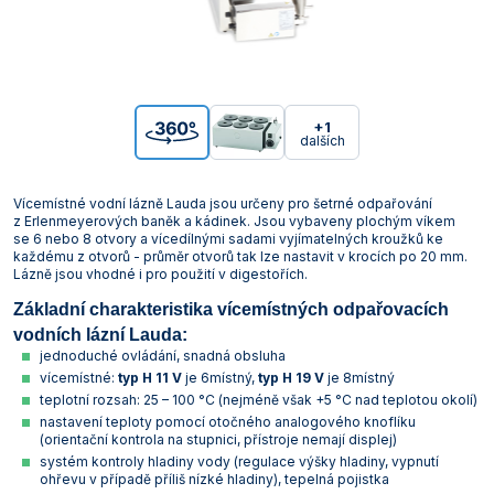
+1
dalších
Vícemístné vodní lázně Lauda jsou určeny pro šetrné odpařování
z Erlenmeyerových baněk a kádinek. Jsou vybaveny plochým víkem
se 6 nebo 8 otvory a vícedílnými sadami vyjímatelných kroužků ke
každému z otvorů - průměr otvorů tak lze nastavit v krocích po 20 mm.
Lázně jsou vhodné i pro použití v digestořích.
Základní charakteristika vícemístných odpařovacích
vodních lázní Lauda:
jednoduché ovládání, snadná obsluha
vícemístné:
typ H 11 V
je 6místný,
typ H 19 V
je 8místný
teplotní rozsah: 25 – 100 °C (nejméně však +5 °C nad teplotou okolí)
nastavení teploty pomocí otočného analogového knoflíku
(orientační kontrola na stupnici, přístroje nemají displej)
systém kontroly hladiny vody (regulace výšky hladiny, vypnutí
ohřevu v případě příliš nízké hladiny), tepelná pojistka