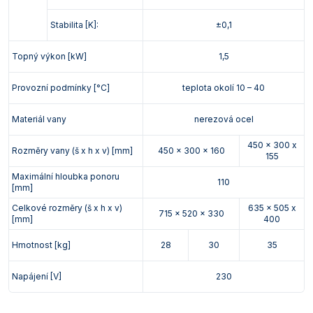
Stabilita [K]:
±0,1
Topný výkon [kW]
1,5
Provozní podmínky [°C]
teplota okolí 10 – 40
Materiál vany
nerezová ocel
450 x 300 x
Rozměry vany (š x h x v) [mm]
450 x 300 x 160
155
Maximální hloubka ponoru
110
[mm]
Celkové rozměry (š x h x v)
635 x 505 x
715 x 520 x 330
[mm]
400
Hmotnost [kg]
28
30
35
Napájení [V]
230