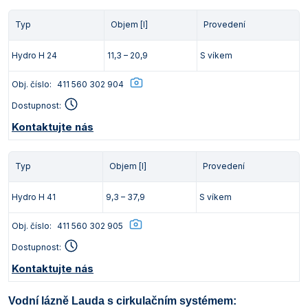
Typ
Objem [l]
Provedení
Hydro H 24
11,3 – 20,9
S víkem
Obj. číslo:
411 560 302 904
Dostupnost:
Kontaktujte nás
Typ
Objem [l]
Provedení
Hydro H 41
9,3 – 37,9
S víkem
Obj. číslo:
411 560 302 905
Dostupnost:
Kontaktujte nás
Vodní lázně Lauda s cirkulačním systémem: