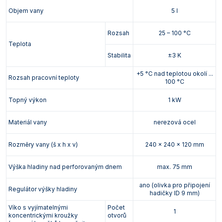
Objem vany
5 l
Rozsah
25 – 100 °C
Teplota
Stabilita
±3 K
+5 °C nad teplotou okolí ...
Rozsah pracovní teploty
100 °C
Topný výkon
1 kW
Materiál vany
nerezová ocel
Rozměry vany (š x h x v)
240 x 240 x 120 mm
Výška hladiny nad perforovaným dnem
max. 75 mm
ano (olivka pro připojení
Regulátor výšky hladiny
hadičky ID 9 mm)
Víko s vyjímatelnými
Počet
1
koncentrickými kroužky
otvorů