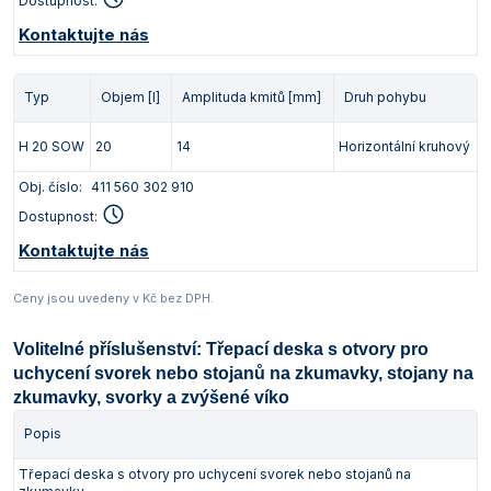
Dostupnost:
Kontaktujte nás
Typ
Objem [l]
Amplituda kmitů [mm]
Druh pohybu
H 20 SOW
20
14
Horizontální kruhový
Obj. číslo:
411 560 302 910
Dostupnost:
Kontaktujte nás
Ceny jsou uvedeny v Kč bez DPH.
Volitelné příslušenství: Třepací deska s otvory pro
uchycení svorek nebo stojanů na zkumavky, stojany na
zkumavky, svorky a zvýšené víko
Popis
Třepací deska s otvory pro uchycení svorek nebo stojanů na