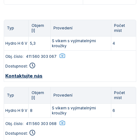
Objem
Počet
Typ
Provedení
[l]
míst
S víkem s vyjímatelnými
Hydro H 6 V
5,3
4
kroužky
Obj. číslo:
411 560 303 067
Dostupnost:
Kontaktujte nás
Objem
Počet
Typ
Provedení
[l]
míst
S víkem s vyjímatelnými
Hydro H 9 V
8
6
kroužky
Obj. číslo:
411 560 303 068
Dostupnost: