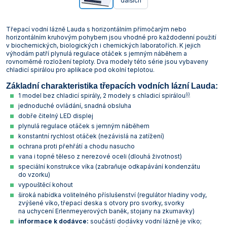
dalších
Třepací vodní lázně Lauda s horizontálním přímočarým nebo
horizontálním kruhovým pohybem jsou vhodné pro každodenní použití
v biochemických, biologických i chemických laboratořích. K jejich
výhodám patří plynulá regulace otáček s jemným náběhem a
rovnoměrné rozložení teploty. Dva modely této série jsou vybaveny
chladicí spirálou pro aplikace pod okolní teplotou.
Základní charakteristika třepacích vodních lázní Lauda:
(i)
1 model bez chladicí spirály, 2 modely s chladicí spirálou
jednoduché ovládání, snadná obsluha
dobře čitelný LED displej
plynulá regulace otáček s jemným náběhem
konstantní rychlost otáček (nezávislá na zatížení)
ochrana proti přehřátí a chodu nasucho
vana i topné těleso z nerezové oceli (dlouhá životnost)
speciální konstrukce víka (zabraňuje odkapávání kondenzátu
do vzorku)
vypouštěcí kohout
široká nabídka volitelného příslušenství (regulátor hladiny vody,
zvýšené víko, třepací deska s otvory pro svorky, svorky
na uchycení Erlenmeyerových baněk, stojany na zkumavky)
informace k dodávce:
součástí dodávky vodní lázně je víko;