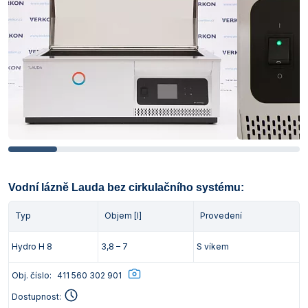
Vodní lázně Lauda bez cirkulačního systému:
Typ
Objem [l]
Provedení
Hydro H 8
3,8 – 7
S víkem
Obj. číslo:
411 560 302 901
Dostupnost: