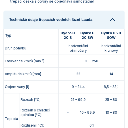
třepací deska s otvory se objednává samostatně!
Technické údaje třepacích vodních lázní Lauda
Hydro H
Hydro H
Hydro H 20
Typ
20 S
20 SW
SOW
horizontální
horizontální
Druh pohybu
přímočarý
kruhový
-1
Frekvence kmitů [min
]
10 – 250
Amplituda kmitů [mm]
22
14
Objem vany [l]
9 – 24,4
8,5 – 23,1
Rozsah [°C]:
25 – 99,9
25 – 80
Rozsah s chladicí
–
10 – 99,9
10 – 80
spirálou [°C]:
Teplota
Rozlišení [°C]:
0,1