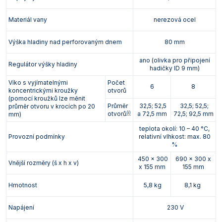
Materiál vany
nerezová ocel
Výška hladiny nad perforovaným dnem
80 mm
ano (olivka pro připojení
Regulátor výšky hladiny
hadičky ID 9 mm)
Víko s vyjímatelnými
Počet
6
8
koncentrickými kroužky
otvorů
(pomocí kroužků lze měnit
Průměr
32,5; 52,5
32,5; 52,5;
průměr otvoru v krocích po 20
(i)
otvorů
a 72,5 mm
72,5; 92,5 mm
mm)
teplota okolí: 10 – 40 °C,
Provozní podmínky
relativní vlhkost: max. 80
%
450 x 300
690 x 300 x
Vnější rozměry (š x h x v)
x 155 mm
155 mm
Hmotnost
5,8 kg
8,1 kg
Napájení
230 V