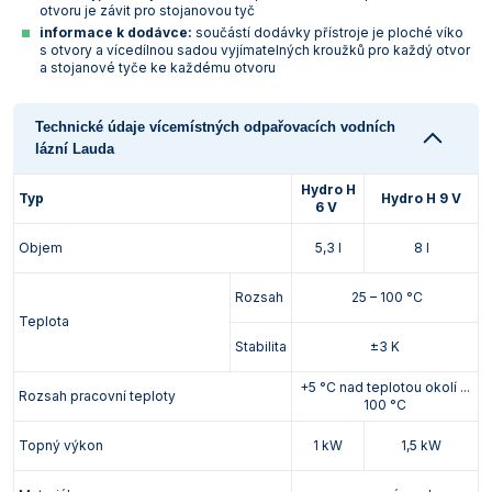
otvoru je závit pro stojanovou tyč
informace k dodávce:
součástí dodávky přístroje je ploché víko
s otvory a vícedílnou sadou vyjímatelných kroužků pro každý otvor
a stojanové tyče ke každému otvoru
Technické údaje vícemístných odpařovacích vodních
lázní Lauda
Hydro H
Typ
Hydro H 9 V
6 V
Objem
5,3 l
8 l
Rozsah
25 – 100 °C
Teplota
Stabilita
±3 K
+5 °C nad teplotou okolí ...
Rozsah pracovní teploty
100 °C
Topný výkon
1 kW
1,5 kW