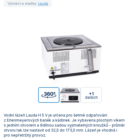
Výrobci a značky:
Lauda
+1
dalších
Vodní lázeň Lauda H 5 V je určena pro šetrné odpařování
z Erlenmeyerových baněk a kádinek. Je vybavena plochým víkem
s jedním otvorem a 9dílnou sadou vyjímatelných kroužků - průměr
otvoru tak lze nastavit od 32,5 do 173,5 mm. Lázeň je vhodná i
pro nepřetržitý provoz.