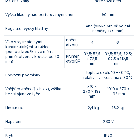
Materiál vany
nerezová ocel
Výška hladiny nad perforovaným dnem
90 mm
ano (olivka pro připojení
Regulátor výšky hladiny
hadičky ID 9 mm)
Počet
Víko s vyjímatelnými
4
6
otvorů
koncentrickými kroužky
(pomocí kroužků lze měnit
32,5; 52,5
32,5; 52,5; 72,5;
Průměr
průměr otvoru v krocích po 20
a 72,5
92,5 a 112,5
(i)
otvorů
mm)
mm
mm
teplota okolí: 10 – 40 °C,
Provozní podmínky
relativní vlhkost: max. 80 %
710 x
Vnější rozměry (š x h x v), výška
1010 x 270 x
270 x 192
bez stojanové tyče
192 mm
mm
Hmotnost
12,4 kg
16,2 kg
Napájení
230 V
Krytí
IP20