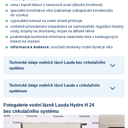
vana i topné těleso z nerezové oceli (dlouhá životnost)
Vlastnosti skla a porcelánu
Zátky a uzávěry
Teploměry, vlhkoměry a další přístroje pro
speciální konstrukce víka (zabraňuje odkapávání kondenzátu
měření prostředí (klimatu)
do vzorku)
Zkumavky
Zkumavky a stojany
vypouštěcí kohout na zadní straně přístroje
Titrátory
volitelné příslušenství (objednává se samostatně): regulátor hladiny
Vlastnosti plastů
vody, stojany na zkumavky, stojan na dětské láhve
Turbidimetry (měření zákalu)
podrobnější technické informace naleznete níže v katalogových
listech ke stažení
Váhy
informace k dodávce:
součástí dodávky vodní lázně je víko
Vlhkostní analyzátory - váhy sušicí
Technické údaje vodních lázní Lauda bez cirkulačního
Viskozimetry
systému
Technické údaje vodních lázní Lauda s cirkulačním
systémem
Fotogalerie vodní lázně Lauda Hydro H 24
bez cirkulačního systému