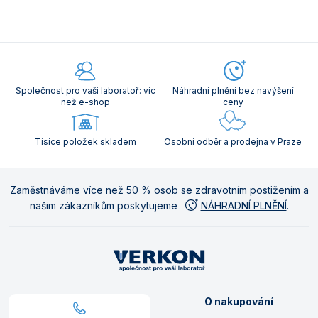
Společnost pro vaši laboratoř: víc
Náhradní plnění bez navýšení
než e-shop
ceny
Tisíce položek skladem
Osobní odběr a prodejna v Praze
Zaměstnáváme více než 50 % osob se zdravotním postižením a
našim zákazníkům poskytujeme
NÁHRADNÍ PLNĚNÍ
.
O nakupování