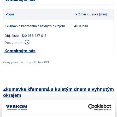
Popis
Průměr x výška [mm]
Zkumavka křemenná s rovným okrajem
40 x 200
Obj. číslo:
120 958 227 018
Dostupnost:
Kontaktujte nás
Ceny jsou uvedeny v Kč bez DPH.
Zkumavka křemenná s kulatým dnem a vyhnutým
okrajem
Materiál:
Křemenné sklo