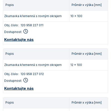
Vlastnosti skla a porcelánu
Zátky a uzávěry
Teploměry, vlhkoměry a další přístroje pro
Popis
Průměr x výška [mm]
měření prostředí (klimatu)
Zkumavky
Zkumavky a stojany
Zkumavka křemenná s rovným okrajem
10 x 100
Titrátory
Vlastnosti plastů
Obj. číslo:
120 958 227 011
Turbidimetry (měření zákalu)
Dostupnost:
Váhy
Kontaktujte nás
Vlhkostní analyzátory - váhy sušicí
Popis
Průměr x výška [mm]
Viskozimetry
Zkumavka křemenná s rovným okrajem
12 x 100
Obj. číslo:
120 958 227 012
Dostupnost:
Kontaktujte nás
Popis
Průměr x výška [mm]