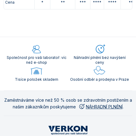
Cena
*
**
***
****
****
***
Společnost pro vaši laboratoř: víc
Náhradní plnění bez navýšení
než e-shop
ceny
Tisíce položek skladem
Osobní odběr a prodejna v Praze
Zaměstnáváme více než 50 % osob se zdravotním postižením a
našim zákazníkům poskytujeme
NÁHRADNÍ PLNĚNÍ
.