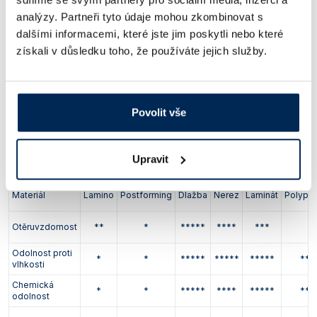
velkou výhodou je možnost jejich bezspárového
spojení s dřezy, výlevkami, lištami apod.
analýzy. Partneři tyto údaje mohou zkombinovat s
dalšími informacemi, které jste jim poskytli nebo které
v řadě laboratorních aplikací je nutné použít
získali v důsledku toho, že používáte jejich služby.
pracovní desky z materiálů specifických
Pracovní desky
mechanických a chemických vlastností, např.
z ostatních
celokeramické a epoxidové desky, kalené sklo
materiálů
nebo polypropylen
Povolit vše
Srovnání vybraných vlastností materiálů pracovních
Upravit
desek
Materiál
Lamino
Postforming
Dlažba
Nerez
Laminát
Polypr
Otěruvzdornost
**
*
*****
****
***
*
Odolnost proti
*
*
*****
*****
*****
***
vlhkosti
Chemická
*
*
*****
****
*****
***
odolnost