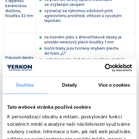
s lepenou
se zvýšeným okrajem
Vlastnosti skla a porcelánu
Zátky a uzávěry
Teploměry, vlhkoměry a další přístroje pro
keramickou
dlažbou,
vyznačují se výbornou odolností proti
měření prostředí (klimatu)
tloušťka 32 mm
agresivnímu prostředí, vlhkosti a vysokým
Zkumavky
Zkumavky a stojany
teplotám
Titrátory
Vlastnosti plastů
Turbidimetry (měření zákalu)
na nosném jádru z dřevotřískové desky je
umístěn nerezový plech tloušťky 1 mm
Váhy
boční hrany jsou tvořeny ohybem plechu
do tvaru „U"
Pracovní desky
volitelně mohou být desky opatřeny zadním
Vlhkostní analyzátory - váhy sušicí
z nerezové
zvýšeným okrajem, na přání dodáváme rovněž
oceli, tloušťka
desky s prolisem tvořícím vanu
Viskozimetry
40 mm
jsou vhodné zejména pro použití u mycích
pracovišť a tam, kde na desku dlouhodoběji
Souhlas
Detaily
Více o cookies
nepůsobí chemikálie
vyznačují se výbornou odolností a trvanlivostí,
Tato webová stránka používá cookies
vykazují velmi dobré mechanické vlastnosti jako
tvrdost, houževnatost, otěruvzdornost a
K personalizaci obsahu a reklam, poskytování funkcí
nepoddajnost
Kompaktní
materiál kompaktních desek není nasákavý, je
sociálních médií a analýze naší návštěvnosti využíváme
pracovní desky
fyziologicky nezávadný a nepoškozuje životní
soubory cookie. Informace o tom, jak náš web používáte,
(laminát HPL)
prostředí
sdílíme se svými partnery pro sociální média, inzerci a