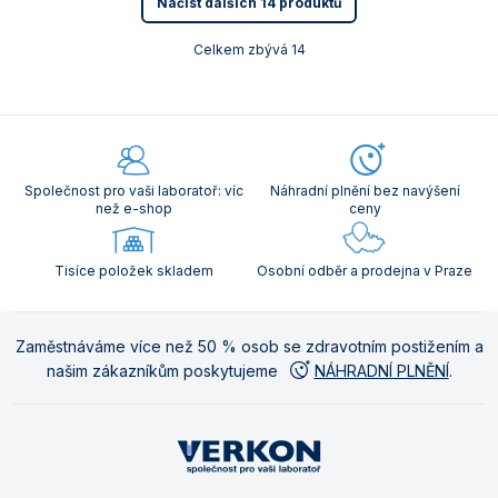
Načíst dalších 14 produktů
Celkem zbývá 14
Společnost pro vaši laboratoř: víc
Náhradní plnění bez navýšení
než e-shop
ceny
Tisíce položek skladem
Osobní odběr a prodejna v Praze
Zaměstnáváme více než 50 % osob se zdravotním postižením a
našim zákazníkům poskytujeme
NÁHRADNÍ PLNĚNÍ
.