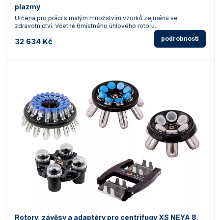
plazmy
Určena pro práci s malým množstvím vzorků zejména ve
zdravotnictví. Včetně 6místného úhlového rotoru.
podrobnosti
32 634 Kč
Rotory, závěsy a adaptéry pro centrifugy XS NEYA 8,