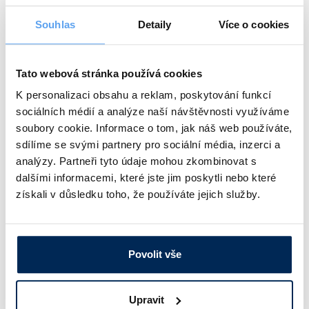
Vhodné pro ASTM zkumavky na testování ropy. Odolná
konstrukce, vhodné i do terénu. Ohřev vzorků do 90 °C.
Souhlas
Detaily
Více o cookies
podrobnosti
107 604 Kč
od
Tato webová stránka používá cookies
K personalizaci obsahu a reklam, poskytování funkcí
sociálních médií a analýze naší návštěvnosti využíváme
soubory cookie. Informace o tom, jak náš web používáte,
sdílíme se svými partnery pro sociální média, inzerci a
analýzy. Partneři tyto údaje mohou zkombinovat s
dalšími informacemi, které jste jim poskytli nebo které
získali v důsledku toho, že používáte jejich služby.
Povolit vše
Centrifuga Hettich MIKRO 185
Vhodná pro práci s mikrozkumavkami a zkumavkami SC.
Upravit
Kompatibilní se 4 úhlovými rotory. Max. kapacita 24x 1,5/2,0 ml.