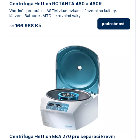
Centrifuga Hettich ROTANTA 460 a 460R
Vhodné i pro práci s ASTM zkumavkami, láhvemi na kultury,
láhvemi Babcock, MTD a krevními vaky.
podrobnosti
166 968 Kč
od
Centrifuga Hettich EBA 270 pro separaci krevní