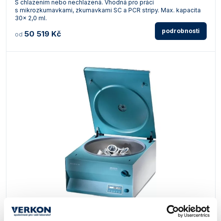
S chlazením nebo nechlazená. Vhodná pro práci
s mikrozkumavkami, zkumavkami SC a PCR stripy. Max. kapacita
30x 2,0 ml.
podrobnosti
50 519 Kč
od
Centrifuga Hettich ROTOFIX 46 a 46H