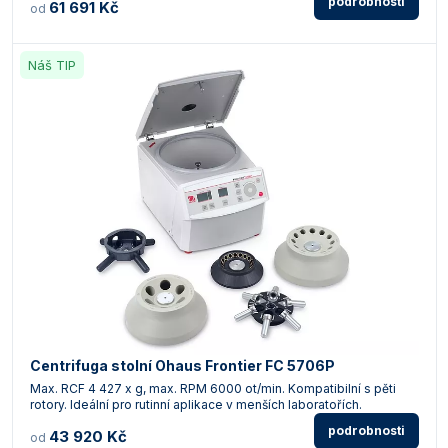
podrobnosti
61 691 Kč
od
Náš TIP
Centrifuga stolní Ohaus Frontier FC 5706P
Max. RCF 4 427 x g, max. RPM 6000 ot/min. Kompatibilní s pěti
rotory. Ideální pro rutinní aplikace v menších laboratořích.
podrobnosti
43 920 Kč
od