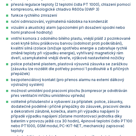
přesná regulace teploty (2 teplotní čidla PT 1000), chlazení pomocí
Vlastnosti skla a porcelánu
Zátky a uzávěry
Teploměry, vlhkoměry a další přístroje pro
kompresoru, ekologické chladivo R600a (GWP 3)
měření prostředí (klimatu)
funkce rychlého zmrazení
Zkumavky
Zkumavky a stojany
ruční odmrazování, vyjímatelná nádobka na kondenzát
Titrátory
vizuální a akustický alarm (upozornění při dosažení spodní nebo
Vlastnosti plastů
horní prahové hodnoty)
Turbidimetry (měření zákalu)
vnitřní komora z odolného bílého plastu, vnější plášť z pozinkované
oceli kryté bílou práškovou barvou (odolnost proti poškrábání),
Váhy
kvalitní silná izolace (snižuje spotřebu energie a zabraňuje rychlé
změně teploty při výpadku energie), vyhřívaný magnetický rám
dveří, uzamykatelné vnější dveře, výškově nastavitelné nožičky
Vlhkostní analyzátory - váhy sušicí
police potažené plastem, plastová výsuvná zásuvka se zarážkou
(zásuvku lze rozdělit dle potřeby pomocí 1 podlouhlé a 6 příčných
Viskozimetry
přepážek)
bezpotenciálový kontakt (pro přenos alarmu na externí dálkový
výstražný systém)
možnost umístění pod pracovní plochu (kompresor je odvětráván
přes ventilační mřížku umístěnou vpředu)
volitelné příslušenství a vybavení za příplatek: police, zásuvky,
dodatečné podélné i příčné přepážky do zásuvek, pracovní deska
a dekorativní zárubně, kolečka, alarm při výpadku napájení (v
případě výpadku napájení zůstane monitorovací jednotka díky
bateriím v provozu ještě cca 30 hodin), 4pinové teplotní čidlo PT100
nebo PT1000, GSM modul, PC-KIT-NET, mechanický zapisovač
teploty