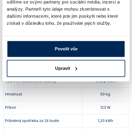
Počet:
1
sdílíme se svými partnery pro sociální média, inzerci a
analýzy. Partneři tyto údaje mohou zkombinovat s
Zásuvka
Rozměry (š x h x v):
408 x 320 x 56 mm
dalšími informacemi, které jste jim poskytli nebo které
získali v důsledku toho, že používáte jejich služby.
Max. zatížení:
13 kg
Celkové (š x h x v):
440 x 420 x 470 mm
Vnitřní rozměry
Povolit vše
Využitelné (š x h x v):
420 x 370 x 470 mm
(i)
Vnější rozměry
(š x h x v)
540 x 540 x 820 mm
Upravit
Výškově nastavitelné nožičky
ano, přední
Hmotnost
50 kg
Příkon
123 W
Průměrná spotřeba za 24 hodin
1,33 kWh