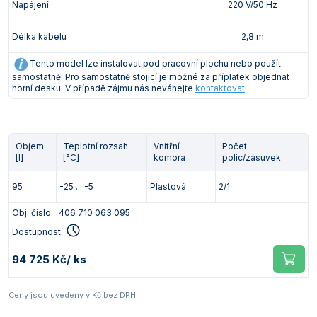
Napájení
220 V/50 Hz
Délka kabelu
2,8 m
Tento model lze instalovat pod pracovní plochu nebo použít
samostatně. Pro samostatně stojicí je možné za příplatek objednat
horní desku. V případě zájmu nás neváhejte
kontaktovat
.
Objem
Teplotní rozsah
Vnitřní
Počet
[l]
[°C]
komora
polic/zásuvek
95
-25 ... -5
Plastová
2/1
Obj. číslo:
406 710 063 095
Dostupnost:
94 725 Kč
/ ks
Ceny jsou uvedeny v Kč bez DPH.