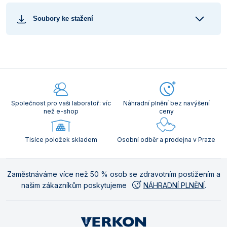
Soubory ke stažení
Společnost pro vaši laboratoř: víc
Náhradní plnění bez navýšení
než e-shop
ceny
Tisíce položek skladem
Osobní odběr a prodejna v Praze
Zaměstnáváme více než 50 % osob se zdravotním postižením a
našim zákazníkům poskytujeme
NÁHRADNÍ PLNĚNÍ
.