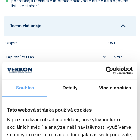
podrobnější technické informace naleznete níže v katalogovém
listu ke stažení
Technické údaje:
Objem
95 l
Teplotní rozsah
-25 ... -5 °C
Chladivo
R600a (GWP 3)
Vnitřní komora
plastová
Souhlas
Detaily
Více o cookies
Počet:
2
Tato webová stránka používá cookies
Police
Rozměry (š x h):
430 x 360 mm
K personalizaci obsahu a reklam, poskytování funkcí
sociálních médií a analýze naší návštěvnosti využíváme
Max. zatížení:
25 kg
soubory cookie. Informace o tom, jak náš web používáte,