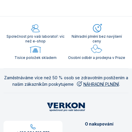
Společnost pro vaši laboratoř: víc
Náhradní plnění bez navýšení
než e-shop
ceny
Tisíce položek skladem
Osobní odběr a prodejna v Praze
Zaměstnáváme více než 50 % osob se zdravotním postižením a
našim zákazníkům poskytujeme
NÁHRADNÍ PLNĚNÍ
.
O nakupování