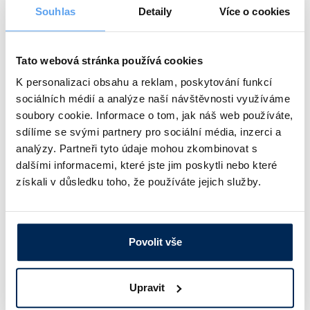
Dostupnost:
Souhlas
Detaily
Více o cookies
4 160 Kč
/ ks
Tato webová stránka používá cookies
Typ
Popis
K personalizaci obsahu a reklam, poskytování funkcí
sociálních médií a analýze naší návštěvnosti využíváme
Teploměr - vlhkoměr se současným zobrazením teploty a
D3120
relativní vlhkosti, po přepnutí zobrazení teploty rosného bodu,
soubory cookie. Informace o tom, jak náš web používáte,
senzory pevně spojené s přístrojem, se záznamem
sdílíme se svými partnery pro sociální média, inzerci a
Obj. číslo:
396 125 403 120
analýzy. Partneři tyto údaje mohou zkombinovat s
dalšími informacemi, které jste jim poskytli nebo které
Dostupnost:
získali v důsledku toho, že používáte jejich služby.
6 480 Kč
/ ks
Typ
Popis
Povolit vše
Teploměr - vlhkoměr se současným zobrazením teploty a
C3121
relativní vlhkosti, po přepnutí zobrazení teploty rosného bodu,
Upravit
externí sonda s délkou kabelu 1 m, bez záznamu