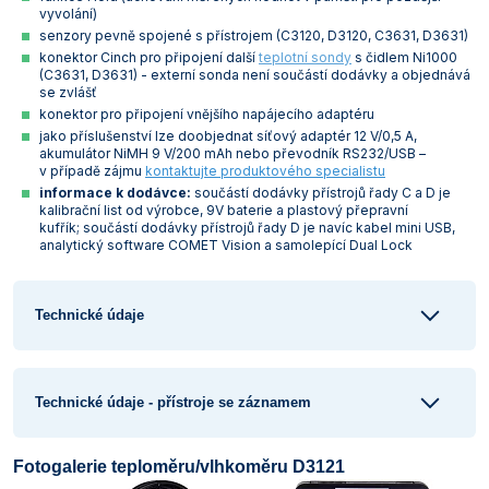
vyvolání)
Vlastnosti skla a porcelánu
Zátky a uzávěry
Teploměry, vlhkoměry a další přístroje pro
senzory pevně spojené s přístrojem (C3120, D3120, C3631, D3631)
měření prostředí (klimatu)
konektor Cinch pro připojení další
teplotní sondy
s čidlem Ni1000
Zkumavky
Zkumavky a stojany
(C3631, D3631) - externí sonda není součástí dodávky a objednává
Titrátory
se zvlášť
Vlastnosti plastů
konektor pro připojení vnějšího napájecího adaptéru
Turbidimetry (měření zákalu)
jako příslušenství lze doobjednat síťový adaptér 12 V/0,5 A,
akumulátor NiMH 9 V/200 mAh nebo převodník RS232/USB –
Váhy
v případě zájmu
kontaktujte produktového specialistu
informace k dodávce:
součástí dodávky přístrojů řady C a D je
kalibrační list od výrobce, 9V baterie a plastový přepravní
Vlhkostní analyzátory - váhy sušicí
kufřík; součástí dodávky přístrojů řady D je navíc kabel mini USB,
analytický software COMET Vision a samolepící Dual Lock
Viskozimetry
Technické údaje
Technické údaje - přístroje se záznamem
Fotogalerie teploměru/vlhkoměru D3121