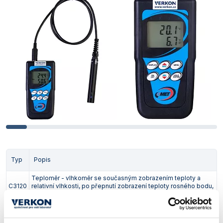
Typ
Popis
Teploměr - vlhkoměr se současným zobrazením teploty a
C3120
relativní vlhkosti, po přepnutí zobrazení teploty rosného bodu,
senzory pevně spojené s přístrojem, bez záznamu
Obj. číslo:
396 125 303 120