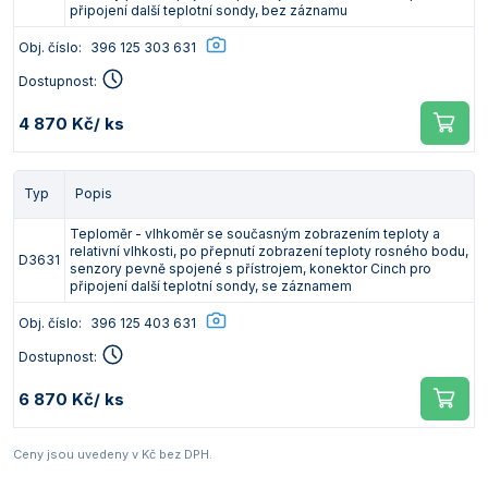
připojení další teplotní sondy, bez záznamu
Obj. číslo:
396 125 303 631
Dostupnost:
4 870 Kč
/ ks
Typ
Popis
Teploměr - vlhkoměr se současným zobrazením teploty a
relativní vlhkosti, po přepnutí zobrazení teploty rosného bodu,
D3631
senzory pevně spojené s přístrojem, konektor Cinch pro
připojení další teplotní sondy, se záznamem
Obj. číslo:
396 125 403 631
Dostupnost:
6 870 Kč
/ ks
Ceny jsou uvedeny v Kč bez DPH.