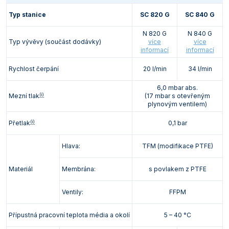
Typ stanice
SC 820 G
SC 840 G
N 820 G
N 840 G
Typ vývěvy (součást dodávky)
více
více
informací
informací
Rychlost čerpání
20 l/min
34 l/min
6,0 mbar abs.
(i)
Mezní tlak
(17 mbar s otevřeným
plynovým ventilem)
(i)
Přetlak
0,1 bar
Hlava:
TFM (modifikace PTFE)
Materiál
Membrána:
s povlakem z PTFE
Ventily:
FFPM
Přípustná pracovní teplota média a okolí
5 – 40 °C