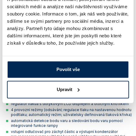
sociálních médií a analýze naší návštěvnosti využíváme
soubory cookie. Informace o tom, jak náš web používáte,
sdílíme se svými partnery pro sociální média, inzerci a
analýzy. Partneři tyto údaje mohou zkombinovat s
dalšími informacemi, které jste jim poskytli nebo které
získali v důsledku toho, že používáte jejich služby.
Povolit vše
SC 920 G je kompaktní přenosná vakuová stanice s vývěvou,
odlučovačem, kondenzátorem a automatickým regulátorem vakua. Díky
své flexibilitě najde uplatnění ve všech typech laboratoří.
Upravit
Základní charakteristika vakuového systému SC 920 G:
regulátor vakua s dotykovým LCD displejem a otočným knoflíkem
4 provozní režimy (odsávání; regulace tlaku na nastavenou hodnotu
podtlaku; automatický režim; uživatelsky definovaná tlaková křivka)
automatická detekce bodu varu a sledování bodu varu pomocí
integrované funkce rampy
vstupní odlučovač pro záchyt částic a výstupní kondenzátor