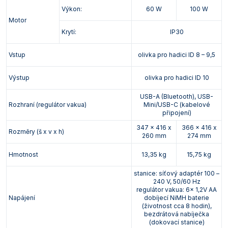
Výkon:
60 W
100 W
Motor
Krytí:
IP30
Vstup
olivka pro hadici ID 8 – 9,5
Výstup
olivka pro hadici ID 10
USB-A (Bluetooth), USB-
Rozhraní (regulátor vakua)
Mini/USB-C (kabelové
připojení)
347 x 416 x
366 x 416 x
Rozměry (š x v x h)
260 mm
274 mm
Hmotnost
13,35 kg
15,75 kg
stanice: síťový adaptér 100 –
240 V, 50/60 Hz
regulátor vakua: 6x 1,2V AA
Napájení
dobíjecí NiMH baterie
(životnost cca 8 hodin),
bezdrátová nabíječka
(dokovací stanice)