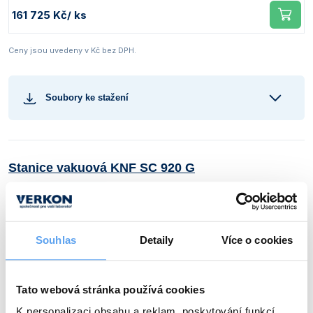
161 725 Kč
/ ks
Ceny jsou uvedeny v Kč bez DPH.
Soubory ke stažení
Stanice vakuová KNF SC 920 G
Výrobci a značky:
KNF
Souhlas
Detaily
Více o cookies
Tato webová stránka používá cookies
K personalizaci obsahu a reklam, poskytování funkcí