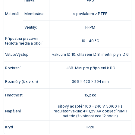
Hlava:
PPS
Materiál
Membrána:
s povlakem z PTFE
Ventily:
FFPM
Přípustná pracovní
10 – 40 °C
teplota média a okolí
Vstup/Výstup
vakuum ID 10; chlazení ID 8; inertní plyn ID 6
Rozhraní
USB-Mini pro připojení k PC
Rozměry (š x v x h)
366 x 423 x 294 mm
Hmotnost
15,2 kg
síťový adaptér 100 – 240 V, 50/60 Hz
Napájení
regulátor vakua: 4x 1,2V AA dobíjecí NiMH
baterie (životnost cca 12 hodin)
Krytí
IP20