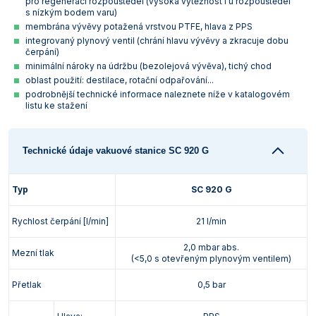
pro regeneraci rozpouštědel (vysoká výtěžnost i u rozpouštědel
s nízkým bodem varu)
membrána vývěvy potažená vrstvou PTFE, hlava z PPS
integrovaný plynový ventil (chrání hlavu vývěvy a zkracuje dobu
čerpání)
minimální nároky na údržbu (bezolejová vývěva), tichý chod
oblast použití: destilace, rotační odpařování...
podrobnější technické informace naleznete níže v katalogovém
listu ke stažení
Technické údaje vakuové stanice SC 920 G
Typ
SC 920 G
Rychlost čerpání [l/min]
21 l/min
2,0 mbar abs.
Mezní tlak
(<5,0 s otevřeným plynovým ventilem)
Přetlak
0,5 bar