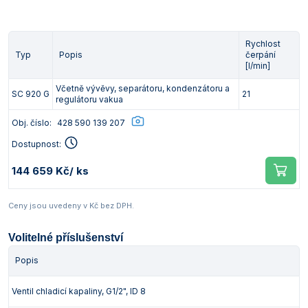
Rychlost
Typ
Popis
čerpání
[l/min]
Včetně vývěvy, separátoru, kondenzátoru a
SC 920 G
21
regulátoru vakua
Obj. číslo:
428 590 139 207
Dostupnost:
144 659 Kč
/ ks
Ceny jsou uvedeny v Kč bez DPH.
Volitelné příslušenství
Popis
Ventil chladicí kapaliny, G1/2", ID 8