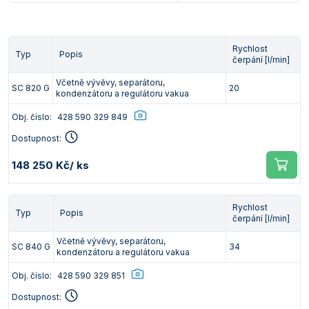
Rychlost
Typ
Popis
čerpání [l/min]
Včetně vývěvy, separátoru,
SC 820 G
20
kondenzátoru a regulátoru vakua
Obj. číslo:
428 590 329 849
Dostupnost:
148 250 Kč
/ ks
Rychlost
Typ
Popis
čerpání [l/min]
Včetně vývěvy, separátoru,
SC 840 G
34
kondenzátoru a regulátoru vakua
Obj. číslo:
428 590 329 851
Dostupnost: