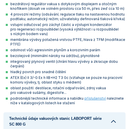
bezdrátový regulátor vakua s dotykovým displejem a otočným
Vlastnosti skla a porcelánu
Zátky a uzávěry
Teploměry, vlhkoměry a další přístroje pro
knoflíkem (dosah ve volném prostoru cca 50 m, přes zeď cca 10 m)
měření prostředí (klimatu)
4 provozní režimy (odsávání; regulace tlaku na nastavenou hodnotu
Zkumavky
Zkumavky a stojany
podtlaku; automatický režim; uživatelsky definovaná tlaková křivka)
Titrátory
vstupní odlučovač pro záchyt částic a výstupní kondenzátor
Vlastnosti plastů
pro regeneraci rozpouštědel (vysoká výtěžnost i u rozpouštědel
Turbidimetry (měření zákalu)
s nízkým bodem varu)
membrána vývěvy potažená vrstvou PTFE, hlava z TFM (modifikace
PTFE)
Váhy
odolnost vůči agresivním plynům a korozivním parám
bezolejové (minimální nároky na údržbu), plynotěsné
Vlhkostní analyzátory - váhy sušicí
integrovaný plynový ventil (chrání hlavu vývěvy a zkracuje dobu
čerpání)
Viskozimetry
hladký povrch pro snadné čištění
ATEX (Ex) II 3/-G Ex h IIB+H2 T3 Gc (vztahuje se pouze na pracovní
komoru vývěvy, tj. oblast styku s médiem)
oblast použití: destilace, rotační odpařování, zdroj vakua
pro vakuové sušárny, digestoře...
podrobnější technické informace a nabídku
příslušenství
naleznete
níže v katalogových listech ke stažení
Technické údaje vakuových stanic LABOPORT série
SC 800 G