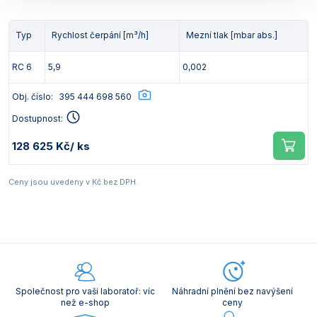
Typ
Rychlost čerpání [m³/h]
Mezní tlak [mbar abs.]
RC 6
5,9
0,002
Obj. číslo:
395 444 698 560
Dostupnost:
128 625 Kč
/ ks
Ceny jsou uvedeny v Kč bez DPH.
Společnost pro vaši laboratoř: víc
Náhradní plnění bez navýšení
než e-shop
ceny