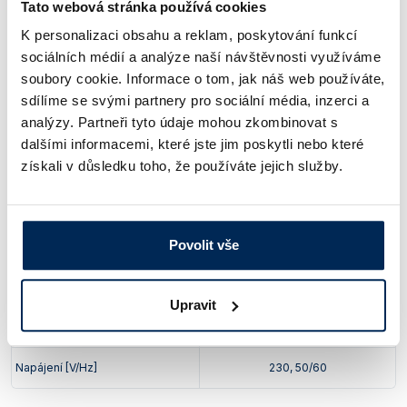
Tato webová stránka používá cookies
Olejová náplň
K personalizaci obsahu a reklam, poskytování funkcí
Typ:
B (
více informací
)
sociálních médií a analýze naší návštěvnosti využíváme
soubory cookie. Informace o tom, jak náš web používáte,
Výkon [kW]:
0,3
sdílíme se svými partnery pro sociální média, inzerci a
Motor
analýzy. Partneři tyto údaje mohou zkombinovat s
Krytí:
IP40
dalšími informacemi, které jste jim poskytli nebo které
Provozní podmínky [°C]
12 – 40
získali v důsledku toho, že používáte jejich služby.
Vstup
malá příruba KF DN 16
Povolit vše
Výstup
olivka ID 8 – 10 mm
Rozměry (d x v x š) [mm]
526 x 226 x 302
Upravit
Hmotnost [kg]
25
Napájení [V/Hz]
230, 50/60