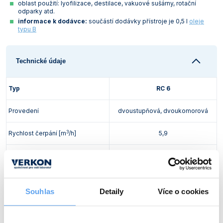
oblast použití: lyofilizace, destilace, vakuové sušárny, rotační
Vlastnosti skla a porcelánu
Zátky a uzávěry
Teploměry, vlhkoměry a další přístroje pro
odparky atd.
měření prostředí (klimatu)
informace k dodávce:
součástí dodávky přístroje je 0,5 l
oleje
Zkumavky
Zkumavky a stojany
typu B
Titrátory
Vlastnosti plastů
Turbidimetry (měření zákalu)
Technické údaje
Váhy
Typ
RC 6
Vlhkostní analyzátory - váhy sušicí
Provedení
dvoustupňová, dvoukomorová
Viskozimetry
3
Rychlost čerpání [m
/h]
5,9
(i)
Mezní tlak [mbar abs.]
0,002/0,01
Přetlak [bar]
1,1
Souhlas
Detaily
Více o cookies
Tolerance tlaku výparů [mbar]
40
Objem [l]:
0,34 – 0,50