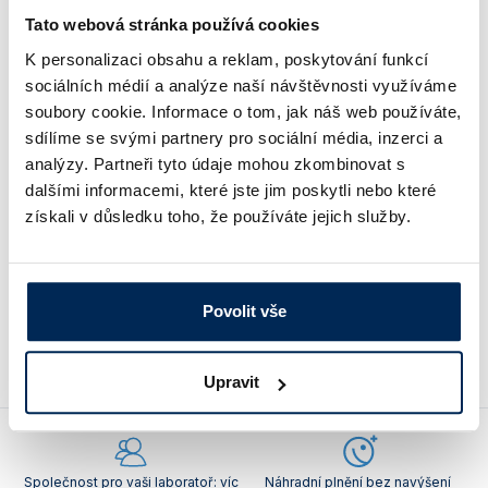
343 Kč
/ ks
Vlastnosti skla a porcelánu
Zátky a uzávěry
Teploměry, vlhkoměry a další přístroje pro
Tato webová stránka používá cookies
měření prostředí (klimatu)
K personalizaci obsahu a reklam, poskytování funkcí
Zkumavky
Zkumavky a stojany
Titrátory
sociálních médií a analýze naší návštěvnosti využíváme
Typ
Pro hadice o průměru [mm]
Vlastnosti plastů
soubory cookie. Informace o tom, jak náš web používáte,
Turbidimetry (měření zákalu)
sdílíme se svými partnery pro sociální média, inzerci a
Lopatkový
6 – 11
analýzy. Partneři tyto údaje mohou zkombinovat s
Váhy
Obj. číslo:
331 850 019 539
dalšími informacemi, které jste jim poskytli nebo které
Vlhkostní analyzátory - váhy sušicí
získali v důsledku toho, že používáte jejich služby.
Dostupnost:
Viskozimetry
510 Kč
/ ks
Povolit vše
Ceny jsou uvedeny v Kč bez DPH.
Upravit
Společnost pro vaši laboratoř: víc
Náhradní plnění bez navýšení