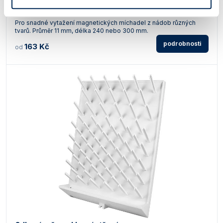
Vytahovač magnetických míchadel
Pro snadné vytažení magnetických míchadel z nádob různých
tvarů. Průměr 11 mm, délka 240 nebo 300 mm.
podrobnosti
163 Kč
od