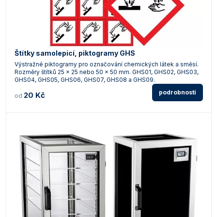
Štítky samolepicí, piktogramy GHS
Výstražné piktogramy pro označování chemických látek a směsí.
Rozměry štítků 25 x 25 nebo 50 x 50 mm. GHS01, GHS02, GHS03,
GHS04, GHS05, GHS06, GHS07, GHS08 a GHS09.
podrobnosti
20 Kč
od