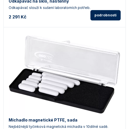
Odkapávač na sklo, nástěnný
Odkapávač slouží k sušení laboratorních potřeb.
podrobnosti
2 291 Kč
Míchadlo magnetické PTFE, sada
Nejběžnější tyčinková magnetická míchadla v 10dílné sadě.