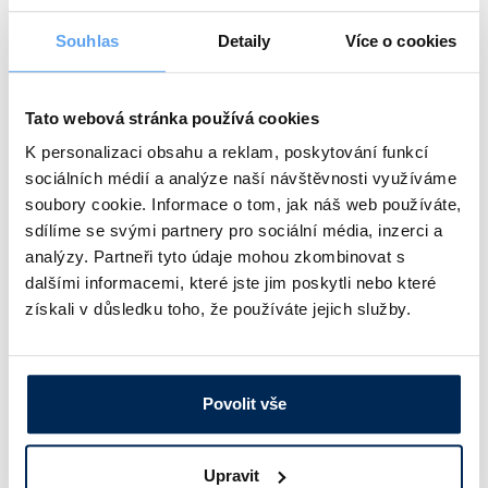
Exsikátor, PP/PC
Souhlas
Detaily
Více o cookies
Průměr 150, 200 a 250 mm. Pro práci s vakuem do -740 mm Hg.
Vyjímatelná miska pro uložení silikagelu. Průhledné víko a ventil
z polykarbonátu.
podrobnosti
Tato webová stránka používá cookies
1 138 Kč
od
K personalizaci obsahu a reklam, poskytování funkcí
sociálních médií a analýze naší návštěvnosti využíváme
soubory cookie. Informace o tom, jak náš web používáte,
sdílíme se svými partnery pro sociální média, inzerci a
analýzy. Partneři tyto údaje mohou zkombinovat s
dalšími informacemi, které jste jim poskytli nebo které
získali v důsledku toho, že používáte jejich služby.
Povolit vše
Upravit