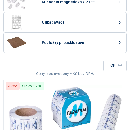
Míchadla magnetická z PTFE
Vlastnosti skla a porcelánu
Zátky a uzávěry
Teploměry, vlhkoměry a další přístroje pro
měření prostředí (klimatu)
Zkumavky
Zkumavky a stojany
Titrátory
Odkapávače
Vlastnosti plastů
Turbidimetry (měření zákalu)
Podložky protiskluzové
Váhy
Vlhkostní analyzátory - váhy sušicí
TOP
Viskozimetry
Ceny jsou uvedeny v Kč bez DPH.
Akce
Sleva 15 %