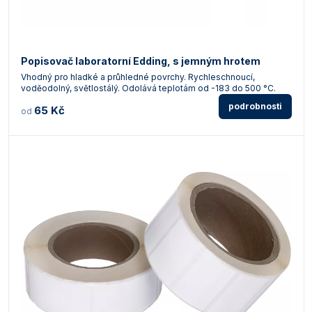
Popisovač laboratorní Edding, s jemným hrotem
Vhodný pro hladké a průhledné povrchy. Rychleschnoucí,
voděodolný, světlostálý. Odolává teplotám od -183 do 500 °C.
podrobnosti
65 Kč
od