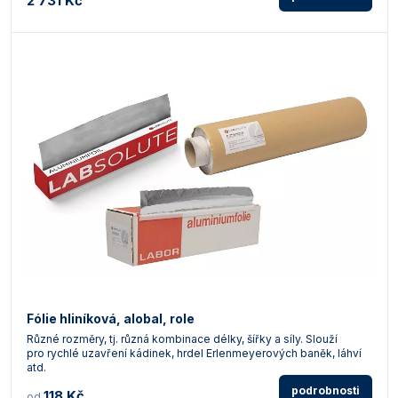
2 731 Kč
Fólie hliníková, alobal, role
Různé rozměry, tj. různá kombinace délky, šířky a síly. Slouží
pro rychlé uzavření kádinek, hrdel Erlenmeyerových baněk, láhví
atd.
podrobnosti
118 Kč
od