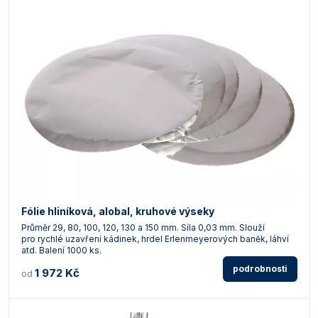
Fólie hliníková, alobal, kruhové výseky
Průměr 29, 80, 100, 120, 130 a 150 mm. Síla 0,03 mm. Slouží
pro rychlé uzavření kádinek, hrdel Erlenmeyerových baněk, láhví
atd. Balení 1000 ks.
podrobnosti
1 972 Kč
od