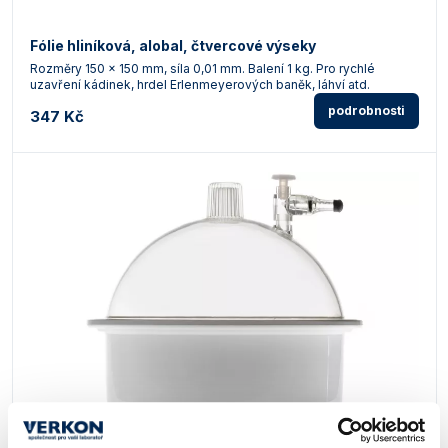
Fólie hliníková, alobal, čtvercové výseky
Rozměry 150 x 150 mm, síla 0,01 mm. Balení 1 kg. Pro rychlé
uzavření kádinek, hrdel Erlenmeyerových baněk, láhví atd.
podrobnosti
347 Kč