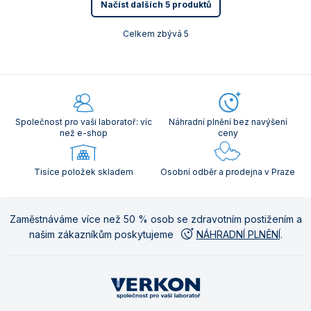
Načíst dalších 5 produktů
Celkem zbývá 5
Společnost pro vaši laboratoř: víc
Náhradní plnění bez navýšení
než e-shop
ceny
Tisíce položek skladem
Osobní odběr a prodejna v Praze
Zaměstnáváme více než 50 % osob se zdravotním postižením a
našim zákazníkům poskytujeme
NÁHRADNÍ PLNĚNÍ
.