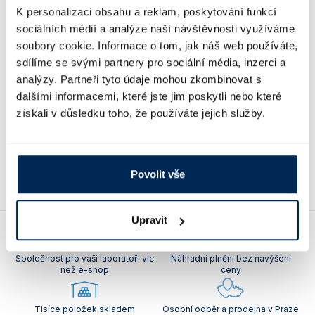
K personalizaci obsahu a reklam, poskytování funkcí
Vlastnosti skla a porcelánu
Zátky a uzávěry
Teploměry, vlhkoměry a další přístroje pro
měření prostředí (klimatu)
sociálních médií a analýze naší návštěvnosti využíváme
Fólie hliníková, alobal,
Fólie hliníková, alobal, 
Zkumavky
Zkumavky a stojany
kruhové výseky
soubory cookie. Informace o tom, jak náš web používáte,
Různé rozměry, tj. různá ko
Titrátory
délky, šířky a síly. Slouží pro
Průměr 29, 80, 100, 120, 130 a 150
sdílíme se svými partnery pro sociální média, inzerci a
Vlastnosti plastů
uzavření kádinek, hrdel
mm. Síla 0,03 mm. Slouží pro rychlé
analýzy. Partneři tyto údaje mohou zkombinovat s
Erlenmeyerových baněk, láhv
Turbidimetry (měření zákalu)
uzavření kádinek, hrdel
Erlenmeyerových baněk, láhví atd.
dalšími informacemi, které jste jim poskytli nebo které
Balení 1000 ks.
Váhy
získali v důsledku toho, že používáte jejich služby.
podrobnosti
podrob
1 972 Kč
118 Kč
od
od
Vlhkostní analyzátory - váhy sušicí
Viskozimetry
Povolit vše
Upravit
Společnost pro vaši laboratoř: víc
Náhradní plnění bez navýšení
než e-shop
ceny
Tisíce položek skladem
Osobní odběr a prodejna v Praze