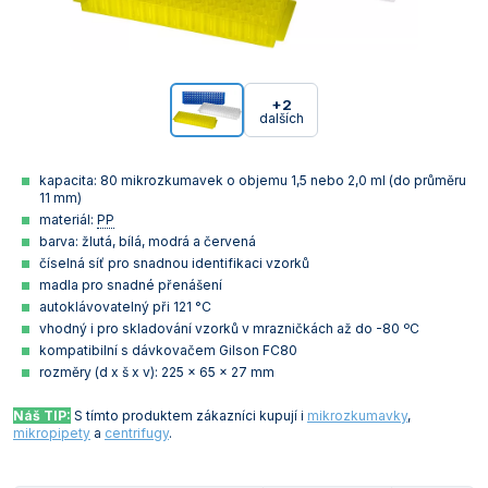
+2
dalších
kapacita: 80 mikrozkumavek o objemu 1,5 nebo 2,0 ml (do průměru
11 mm)
materiál:
PP
barva: žlutá, bílá, modrá a červená
číselná síť pro snadnou identifikaci vzorků
madla pro snadné přenášení
autoklávovatelný při 121 °C
vhodný i pro skladování vzorků v mrazničkách až do -80 ºC
kompatibilní s dávkovačem Gilson FC80
rozměry (d x š x v): 225 x 65 x 27 mm
Náš TIP:
S tímto produktem zákazníci kupují i
mikrozkumavky
,
mikropipety
a
centrifugy
.