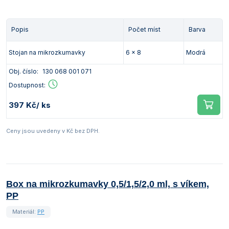
Popis
Počet míst
Barva
Stojan na mikrozkumavky
6 x 8
Modrá
Obj. číslo:
130 068 001 071
Dostupnost:
397 Kč
/ ks
Ceny jsou uvedeny v Kč bez DPH.
Box na mikrozkumavky 0,5/1,5/2,0 ml, s víkem,
PP
Materiál:
PP