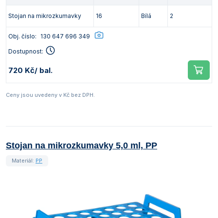
Stojan na mikrozkumavky
16
Bílá
2
Obj. číslo:
130 647 696 349
Dostupnost:
720 Kč
/ bal.
Ceny jsou uvedeny v Kč bez DPH.
Stojan na mikrozkumavky 5,0 ml, PP
Materiál:
PP