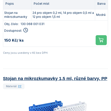
Popis
Počet míst
Barva
Vlastnosti skla a porcelánu
Zátky a uzávěry
Teploměry, vlhkoměry a další přístroje pro
měření prostředí (klimatu)
Stojan na
24 pro objem 0,2 ml, 14 pro objem 0,5 ml a
Zkumavky
Zkumavky a stojany
Modrá
mikrozkumavky
12 pro objem 1,5 ml
Titrátory
Vlastnosti plastů
Obj. číslo:
130 068 001 031
Turbidimetry (měření zákalu)
Dostupnost:
Váhy
150 Kč
/ ks
Vlhkostní analyzátory - váhy sušicí
Ceny jsou uvedeny v Kč bez DPH.
Viskozimetry
Stojan na mikrozkumavky 1,5 ml, různé barvy, PP
Materiál:
PP