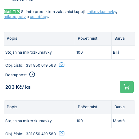
Náš TIP:
S tímto produktem zákazníci kupují i
mikrozkumavky
,
mikropipety
a
centrifugy
.
Popis
Počet míst
Barva
Stojan na mikrozkumavky
100
Bílá
Obj. číslo:
331 850 019 563
Dostupnost:
203 Kč
/ ks
Popis
Počet míst
Barva
Stojan na mikrozkumavky
100
Modrá
Obj. číslo:
331 850 419 563