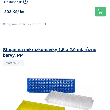
Dostupnost:
203 Kč
/ ks
Ceny jsou uvedeny v Kč bez DPH.
Stojan na mikrozkumavky 1,5 a 2,0 ml, různé
barvy, PP
Materiál:
PP