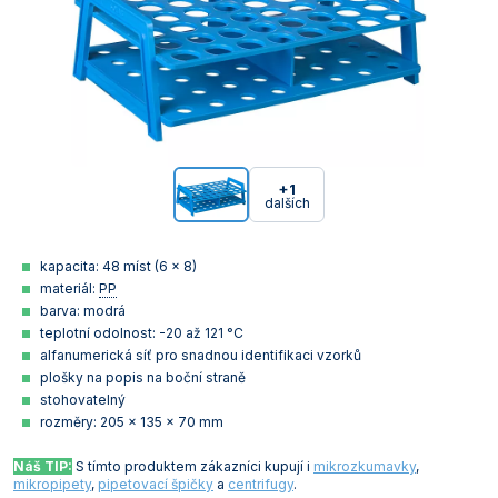
+1
dalších
kapacita: 48 míst (6 x 8)
materiál:
PP
barva: modrá
teplotní odolnost: -20 až 121 °C
alfanumerická síť pro snadnou identifikaci vzorků
plošky na popis na boční straně
stohovatelný
rozměry: 205 x 135 x 70 mm
Náš TIP:
S tímto produktem zákazníci kupují i
mikrozkumavky
,
mikropipety
,
pipetovací špičky
a
centrifugy
.