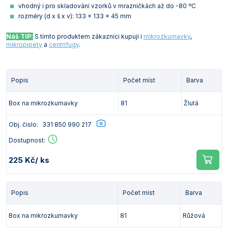
vhodný i pro skladování vzorků v mrazničkách až do -80 ºC
rozměry (d x š x v): 133 x 133 x 45 mm
Náš TIP:
S tímto produktem zákazníci kupují i
mikrozkumavky
,
mikropipety
a
centrifugy
.
Popis
Počet míst
Barva
Box na mikrozkumavky
81
Žlutá
Obj. číslo:
331 850 990 217
Dostupnost:
225 Kč
/ ks
Popis
Počet míst
Barva
Box na mikrozkumavky
81
Růžová