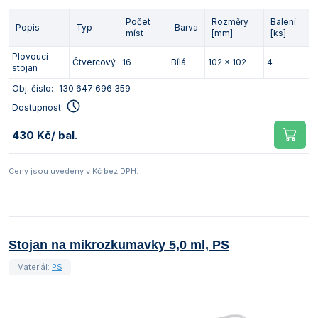
Počet
Rozměry
Balení
Popis
Typ
Barva
míst
[mm]
[ks]
Plovoucí
Čtvercový
16
Bílá
102 x 102
4
stojan
Obj. číslo:
130 647 696 359
Dostupnost:
430 Kč
/ bal.
Ceny jsou uvedeny v Kč bez DPH.
Stojan na mikrozkumavky 5,0 ml, PS
Materiál:
PS