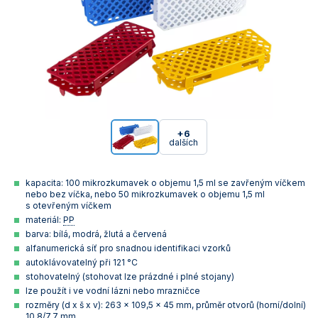
+6
dalších
kapacita: 100 mikrozkumavek o objemu 1,5 ml se zavřeným víčkem
nebo bez víčka, nebo 50 mikrozkumavek o objemu 1,5 ml
s otevřeným víčkem
materiál:
PP
barva: bílá, modrá, žlutá a červená
alfanumerická síť pro snadnou identifikaci vzorků
autoklávovatelný při 121 °C
stohovatelný (stohovat lze prázdné i plné stojany)
lze použít i ve vodní lázni nebo mrazničce
rozměry (d x š x v): 263 x 109,5 x 45 mm, průměr otvorů (horní/dolní)
10,8/7,7 mm