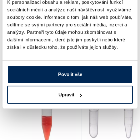
K personalizaci obsahu a reklam, poskytování funkcí
Objem [ml]
Provedení
Sterilní
Max. RCF
Balení [ks]
sociálních médií a analýze naší návštěvnosti využíváme
soubory cookie. Informace o tom, jak náš web používáte,
2,0
S kulatým dnem
Ne
18 000 x g
1000
sdílíme se svými partnery pro sociální média, inzerci a
Obj. číslo:
130 647 696 757
analýzy. Partneři tyto údaje mohou zkombinovat s
Dostupnost:
dalšími informacemi, které jste jim poskytli nebo které
získali v důsledku toho, že používáte jejich služby.
651 Kč
/ bal.
Ceny jsou uvedeny v Kč bez DPH.
Povolit vše
Alternativy produktu a další produkty z kapitoly
Upravit