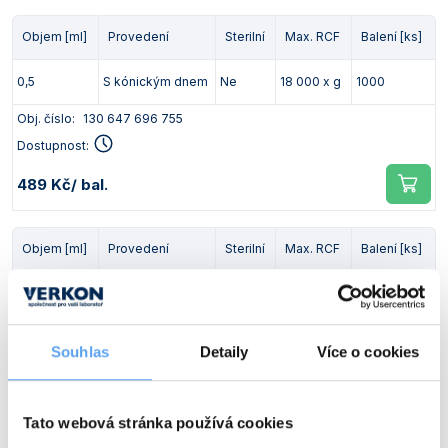
Vlastnosti skla a porcelánu
Zátky a uzávěry
Teploměry, vlhkoměry a další přístroje pro
Objem [ml]
Provedení
Sterilní
Max. RCF
Balení [ks]
měření prostředí (klimatu)
Zkumavky
Zkumavky a stojany
Titrátory
0,5
S kónickým dnem
Ne
18 000 x g
1000
Vlastnosti plastů
Turbidimetry (měření zákalu)
Obj. číslo:
130 647 696 755
Dostupnost:
Váhy
489 Kč
/ bal.
Vlhkostní analyzátory - váhy sušicí
Viskozimetry
Objem [ml]
Provedení
Sterilní
Max. RCF
Balení [ks]
1,5
S kónickým dnem
Ne
30 000 x g
1000
Obj. číslo:
130 647 696 756
Souhlas
Detaily
Více o cookies
Dostupnost:
649 Kč
/ bal.
Tato webová stránka používá cookies