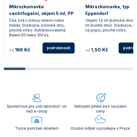
Mikrozkumavka
Mikrozkumavka, typ
centrifugační, objem 5 ml, PP
Eppendorf
Čirá, čirá s nízkou retencí nebo
Objem 1,5 ml (kónické dno) 
hnědá. Graduace, kónické dno,
ml (kulaté dno). Graduace, p
ploché víčko. Autoklávovatelná.
na popis, ploché víčko.
Balení 50 nebo 100 ks.
podrobnosti
podrob
166 Kč
1,50 Kč
od
od
Společnost pro vaši laboratoř: víc
Náhradní plnění bez navýšení
než e-shop
ceny
Tisíce položek skladem
Osobní odběr a prodejna v Praze