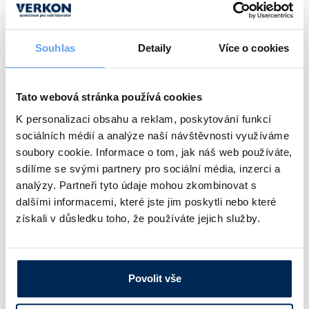
Ceny jsou uvedeny v Kč bez DPH.
Souhlas
Detaily
Více o cookies
Balení
Popis
Barva
[ks]
Tato webová stránka používá cookies
Zátka z PE pro PS zkumavky o objemu 4 nebo
Průhledná
1000
5 ccm
K personalizaci obsahu a reklam, poskytování funkcí
sociálních médií a analýze naší návštěvnosti využíváme
Obj. číslo:
130 690 400 983
soubory cookie. Informace o tom, jak náš web používáte,
Dostupnost:
sdílíme se svými partnery pro sociální média, inzerci a
analýzy. Partneři tyto údaje mohou zkombinovat s
589 Kč
/ bal.
dalšími informacemi, které jste jim poskytli nebo které
získali v důsledku toho, že používáte jejich služby.
Popis
Barva
Balení [ks]
Zátka z PE pro PS zkumavky o objemu 10 ccm
Modrá
1000
Povolit vše
Obj. číslo:
130 690 493 307