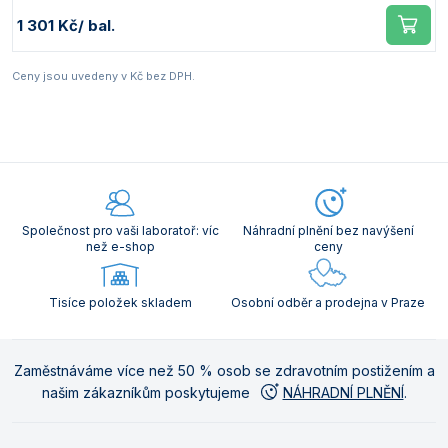
1 301 Kč
/ bal.
Ceny jsou uvedeny v Kč bez DPH.
Společnost pro vaši laboratoř: víc
Náhradní plnění bez navýšení
než e-shop
ceny
Tisíce položek skladem
Osobní odběr a prodejna v Praze
Zaměstnáváme více než 50 % osob se zdravotním postižením a
našim zákazníkům poskytujeme
NÁHRADNÍ PLNĚNÍ
.