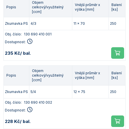
Objem
Vnější průměr x
Balení
Vlastnosti skla a porcelánu
Zátky a uzávěry
Teploměry, vlhkoměry a další přístroje pro
Popis
celkový/využitelný
výška [mm]
[ks]
měření prostředí (klimatu)
[ccm]
Zkumavky
Zkumavky a stojany
Titrátory
Zkumavka PS
4/3
11 x 70
250
Vlastnosti plastů
Turbidimetry (měření zákalu)
Obj. číslo:
130 690 410 001
Dostupnost:
Váhy
235 Kč
/ bal.
Vlhkostní analyzátory - váhy sušicí
Viskozimetry
Objem
Vnější průměr x
Balení
Popis
celkový/využitelný
výška [mm]
[ks]
[ccm]
Zkumavka PS
5/4
12 x 75
250
Obj. číslo:
130 690 410 002
Dostupnost:
228 Kč
/ bal.