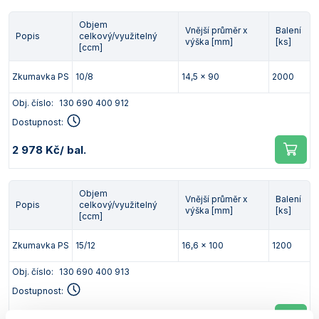
Objem
Vnější průměr x
Balení
Popis
celkový/využitelný
výška [mm]
[ks]
[ccm]
Zkumavka PS
10/8
14,5 x 90
2000
Obj. číslo:
130 690 400 912
Dostupnost:
2 978 Kč
/ bal.
Objem
Vnější průměr x
Balení
Popis
celkový/využitelný
výška [mm]
[ks]
[ccm]
Zkumavka PS
15/12
16,6 x 100
1200
Obj. číslo:
130 690 400 913
Dostupnost:
1 954 Kč
/ bal.