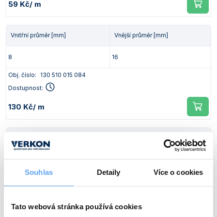
59 Kč
/ m
Vnitřní průměr [mm]
Vnější průměr [mm]
8
16
Obj. číslo:
130 510 015 084
Dostupnost:
130 Kč
/ m
Vnitřní průměr [mm]
Vnější průměr [mm]
9
13
Souhlas
Detaily
Více o cookies
Obj. číslo:
130 510 015 090
Dostupnost:
Tato webová stránka používá cookies
84 Kč
/ m