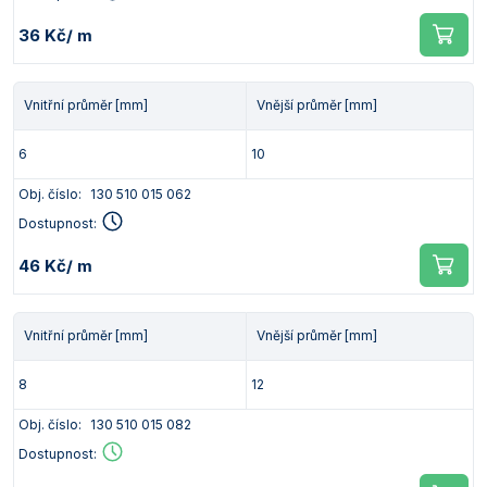
Vlastnosti skla a porcelánu
Zátky a uzávěry
Teploměry, vlhkoměry a další přístroje pro
36 Kč
/ m
měření prostředí (klimatu)
Zkumavky
Zkumavky a stojany
Titrátory
Vlastnosti plastů
Vnitřní průměr [mm]
Vnější průměr [mm]
Turbidimetry (měření zákalu)
6
10
Váhy
Obj. číslo:
130 510 015 062
Vlhkostní analyzátory - váhy sušicí
Dostupnost:
Viskozimetry
46 Kč
/ m
Vnitřní průměr [mm]
Vnější průměr [mm]
8
12
Obj. číslo:
130 510 015 082
Dostupnost: