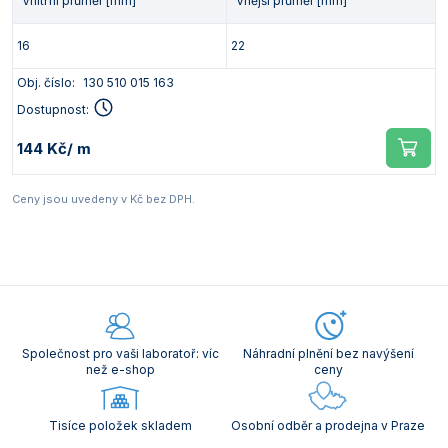
Vnitřní průměr [mm]
Vnější průměr [mm]
16
22
Obj. číslo:
130 510 015 163
Dostupnost:
144 Kč
/ m
Ceny jsou uvedeny v Kč bez DPH.
Společnost pro vaši laboratoř: víc
Náhradní plnění bez navýšení
než e-shop
ceny
Tisíce položek skladem
Osobní odběr a prodejna v Praze