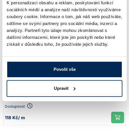
K personalizaci obsahu a reklam, poskytování funkcí
sociálních médií a analýze naší návštěvnosti využíváme
Vnitřní průměr [mm]
Vnější průměr [mm]
soubory cookie. Informace o tom, jak náš web používáte,
sdílíme se svými partnery pro sociální média, inzerci a
10
14
analýzy. Partneři tyto údaje mohou zkombinovat s
dalšími informacemi, které jste jim poskytli nebo které
Obj. číslo:
130 510 015 102
získali v důsledku toho, že používáte jejich služby.
Dostupnost:
78 Kč
/ m
Povolit vše
Vnitřní průměr [mm]
Vnější průměr [mm]
Upravit
12
18
Obj. číslo:
130 510 015 123
Dostupnost:
118 Kč
/ m