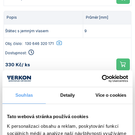
Vlastnosti skla a porcelánu
Zátky a uzávěry
Teploměry, vlhkoměry a další přístroje pro
měření prostředí (klimatu)
Zkumavky
Zkumavky a stojany
Popis
Průměr [mm]
Titrátory
Vlastnosti plastů
Štětec s jemným vlasem
9
Turbidimetry (měření zákalu)
Obj. číslo:
130 646 320 171
Váhy
Dostupnost:
Vlhkostní analyzátory - váhy sušicí
330 Kč
/ ks
Viskozimetry
Popis
Průměr [mm]
Souhlas
Detaily
Více o cookies
Štětec s jemným vlasem
12
Obj. číslo:
130 646 266 808
Tato webová stránka používá cookies
Dostupnost:
K personalizaci obsahu a reklam, poskytování funkcí
450 Kč
/ ks
sociálních médií a analýze naší návštěvnosti využíváme