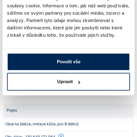
soubory cookie. Informace o tom, jak náš web používáte,
Ceny jsou uvedeny v Kč bez DPH.
sdílíme se svými partnery pro sociální média, inzerci a
analýzy. Partneři tyto údaje mohou zkombinovat s
dalšími informacemi, které jste jim poskytli nebo které
Popis
Balení [ks]
získali v důsledku toho, že používáte jejich služby.
Sada štětců s jemným vlasem, průměr 6, 9 a 12 mm
3
Obj. číslo:
130 646 266 825
Povolit vše
Dostupnost:
975 Kč
/ bal.
Upravit
Ceny jsou uvedeny v Kč bez DPH.
Popis
Obal na štětce, imitace kůže, pro 8 štětců
Obj. číslo:
130 649 172 064