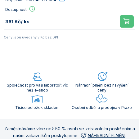
Dostupnost:
361 Kč
/ ks
Ceny jsou uvedeny v Kč bez DPH.
Společnost pro vaši laboratoř: víc
Náhradní plnění bez navýšení
než e-shop
ceny
Tisíce položek skladem
Osobní odběr a prodejna v Praze
Zaměstnáváme více než 50 % osob se zdravotním postižením a
našim zákazníkům poskytujeme
NÁHRADNÍ PLNĚNÍ
.