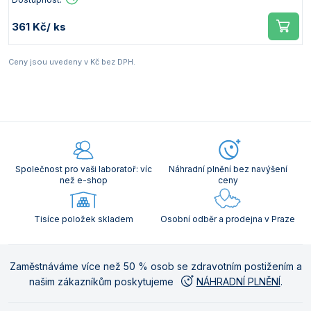
361 Kč
/ ks
Ceny jsou uvedeny v Kč bez DPH.
Společnost pro vaši laboratoř: víc
Náhradní plnění bez navýšení
než e-shop
ceny
Tisíce položek skladem
Osobní odběr a prodejna v Praze
Zaměstnáváme více než 50 % osob se zdravotním postižením a
našim zákazníkům poskytujeme
NÁHRADNÍ PLNĚNÍ
.