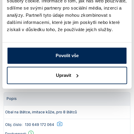
soubory cookie. Informace o tom, jak náš web používáte,
Ceny jsou uvedeny v Kč bez DPH.
sdílíme se svými partnery pro sociální média, inzerci a
analýzy. Partneři tyto údaje mohou zkombinovat s
Popis
Balení [ks]
dalšími informacemi, které jste jim poskytli nebo které
získali v důsledku toho, že používáte jejich služby.
Sada štětců s jemným vlasem, průměr 6, 9 a 12 mm
3
Obj. číslo:
130 646 266 825
Dostupnost:
Povolit vše
975 Kč
/ bal.
Upravit
Ceny jsou uvedeny v Kč bez DPH.
Popis
Obal na štětce, imitace kůže, pro 8 štětců
Obj. číslo:
130 649 172 064
Dostupnost: