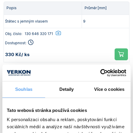
Vlastnosti skla a porcelánu
Zátky a uzávěry
Teploměry, vlhkoměry a další přístroje pro
Popis
Průměr [mm]
měření prostředí (klimatu)
Zkumavky
Zkumavky a stojany
Štětec s jemným vlasem
9
Titrátory
Vlastnosti plastů
Obj. číslo:
130 646 320 171
Turbidimetry (měření zákalu)
Dostupnost:
Váhy
330 Kč
/ ks
Vlhkostní analyzátory - váhy sušicí
Viskozimetry
Popis
Průměr [mm]
Štětec s jemným vlasem
12
Souhlas
Detaily
Více o cookies
Obj. číslo:
130 646 266 808
Dostupnost:
Tato webová stránka používá cookies
K personalizaci obsahu a reklam, poskytování funkcí
450 Kč
/ ks
sociálních médií a analýze naší návštěvnosti využíváme