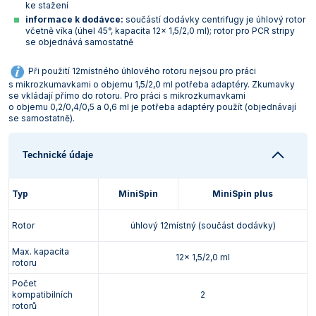
ke stažení
Vlastnosti skla a porcelánu
Zátky a uzávěry
Teploměry, vlhkoměry a další přístroje pro
informace k dodávce:
součástí dodávky centrifugy je úhlový rotor
měření prostředí (klimatu)
včetně víka (úhel 45°, kapacita 12x 1,5/2,0 ml); rotor pro PCR stripy
Zkumavky
Zkumavky a stojany
se objednává samostatně
Titrátory
Vlastnosti plastů
Při použití 12místného úhlového rotoru nejsou pro práci
Turbidimetry (měření zákalu)
s mikrozkumavkami o objemu 1,5/2,0 ml potřeba adaptéry. Zkumavky
se vkládají přímo do rotoru. Pro práci s mikrozkumavkami
o objemu 0,2/0,4/0,5 a 0,6 ml je potřeba adaptéry použít (objednávají
Váhy
se samostatně).
Vlhkostní analyzátory - váhy sušicí
Technické údaje
Viskozimetry
Typ
MiniSpin
MiniSpin plus
Rotor
úhlový 12místný (součást dodávky)
Max. kapacita
12x 1,5/2,0 ml
rotoru
Počet
kompatibilních
2
rotorů