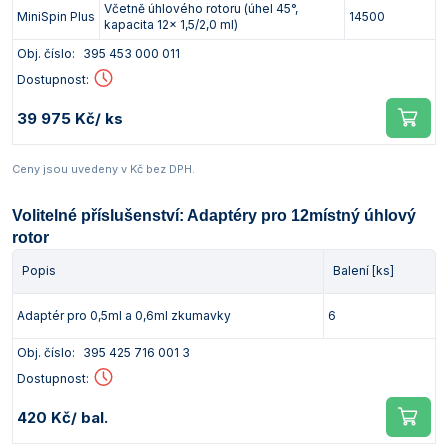
Včetně úhlového rotoru (úhel 45°,
MiniSpin Plus
14500
kapacita 12x 1,5/2,0 ml)
Obj. číslo:
395 453 000 011
Dostupnost:
39 975 Kč
/ ks
Ceny jsou uvedeny v Kč bez DPH.
Volitelné příslušenství: Adaptéry pro 12místný úhlový
rotor
Popis
Balení [ks]
Adaptér pro 0,5ml a 0,6ml zkumavky
6
Obj. číslo:
395 425 716 001 3
Dostupnost:
420 Kč
/ bal.