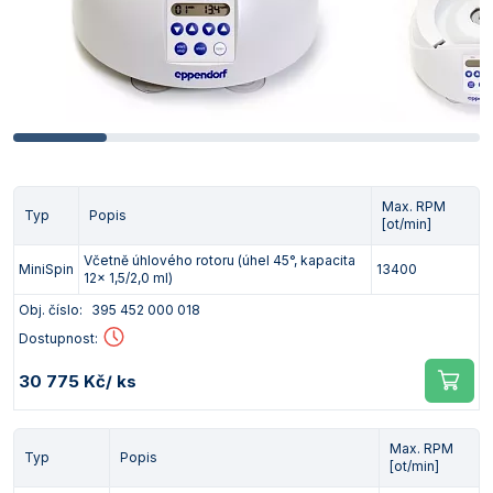
Max. RPM
Typ
Popis
[ot/min]
Včetně úhlového rotoru (úhel 45°, kapacita
MiniSpin
13400
12x 1,5/2,0 ml)
Obj. číslo:
395 452 000 018
Dostupnost:
30 775 Kč
/ ks
Max. RPM
Typ
Popis
[ot/min]