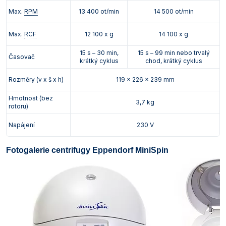
Max.
RPM
13 400 ot/min
14 500 ot/min
Max.
RCF
12 100 x g
14 100 x g
15 s – 30 min,
15 s – 99 min nebo trvalý
Časovač
krátký cyklus
chod, krátký cyklus
Rozměry (v x š x h)
119 x 226 x 239 mm
Hmotnost (bez
3,7 kg
rotoru)
Napájení
230 V
Fotogalerie centrifugy Eppendorf MiniSpin