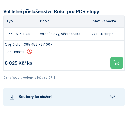
Volitelné příslušenství: Rotor pro PCR stripy
Typ
Popis
Max. kapacita
F-55-16-5-PCR
Rotor úhlový, včetně víka
2x PCR strips
Obj. číslo:
395 452 727 007
Dostupnost:
8 025 Kč
/ ks
Ceny jsou uvedeny v Kč bez DPH.
Soubory ke stažení