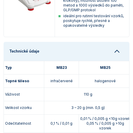
krokový), možnost uložení 100
metod a 1000 výsledků do paměti,
GLP/GMP protokol
ideální pro rutinní testování vzorků,
poskytuje rychlé, přesné a
opakovatelné výsledky
Technické údaje
Typ
MB23
MB25
Topné těleso
infračervené
halogenové
Váživost
110 g
Velikost vzorku
3 – 20 g (min. 0,5 g)
0,01 % / 0,005 g <10g vzorek
Odečitatelnost
0,1 % / 0,01 g
0,05 % / 0,005 g >10g
vzorek