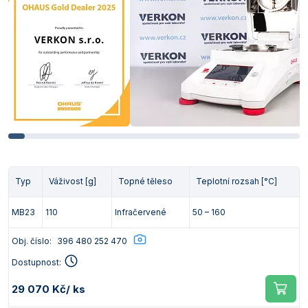
Typ
Váživost [g]
Topné těleso
Teplotní rozsah [°C]
MB23
110
Infračervené
50 – 160
Obj. číslo:
396 480 252 470
Dostupnost:
29 070 Kč
/ ks