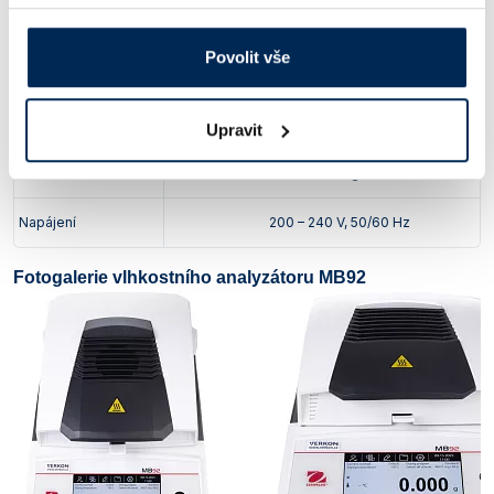
RS232, USB
Rozhraní
RS232, USB device
host, USB
device
device
Povolit vše
teplota okolí: 10 – 40 °C, max. 80% RH
Provozní podmínky
(nekondenzující)
Rozměry (š x h x v)
210 x 352 x 138 mm
Upravit
Hmotnost
4,3 kg
Napájení
200 – 240 V, 50/60 Hz
Fotogalerie vlhkostního analyzátoru MB92