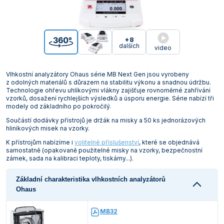
+8
dalších
video
Vlhkostní analyzátory Ohaus série MB Next Gen jsou vyrobeny
z odolných materiálů s důrazem na stabilitu výkonu a snadnou údržbu.
Technologie ohřevu uhlíkovými vlákny zajišťuje rovnoměrné zahřívání
vzorků, dosažení rychlejších výsledků a úsporu energie. Série nabízí tři
modely od základního po pokročilý.
Součástí dodávky přístrojů je držák na misky a 50 ks jednorázových
hliníkových misek na vzorky.
K přístrojům nabízíme i
volitelné příslušenství
, které se objednává
samostatně (opakovaně použitelné misky na vzorky, bezpečnostní
zámek, sada na kalibraci teploty, tiskárny...).
Základní charakteristika vlhkostních analyzátorů
Ohaus
MB32