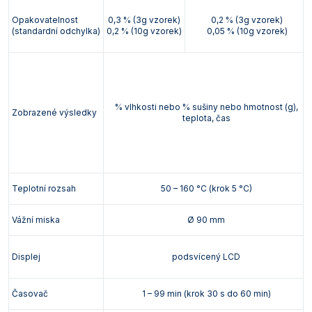
Opakovatelnost
0,3 % (3g vzorek)
0,2 % (3g vzorek)
(standardní odchylka)
0,2 % (10g vzorek)
0,05 % (10g vzorek)
% vlhkosti nebo % sušiny nebo hmotnost (g),
Zobrazené výsledky
teplota, čas
Teplotní rozsah
50 – 160 °C (krok 5 °C)
Vážní miska
Ø 90 mm
Displej
podsvícený LCD
Časovač
1 – 99 min (krok 30 s do 60 min)