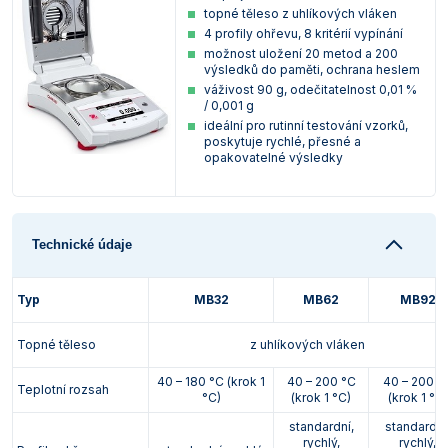
topné těleso z uhlíkových vláken
4 profily ohřevu, 8 kritérií vypínání
možnost uložení 20 metod a 200
výsledků do paměti, ochrana heslem
váživost 90 g, odečitatelnost 0,01 %
/ 0,001 g
ideální pro rutinní testování vzorků,
poskytuje rychlé, přesné a
opakovatelné výsledky
Technické údaje
Typ
MB32
MB62
MB92
Topné těleso
z uhlíkových vláken
40 – 180 °C (krok 1
40 – 200 °C
40 – 200 °
Teplotní rozsah
°C)
(krok 1 °C)
(krok 1 °C)
standardní,
standardní
rychlý,
rychlý,