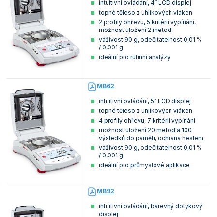
intuitivní ovládání, 4” LCD displej
topné těleso z uhlíkových vláken
2 profily ohřevu, 5 kritérií vypínání,
možnost uložení 2 metod
váživost 90 g, odečitatelnost 0,01 %
/ 0,001 g
ideální pro rutinní analýzy
MB62
intuitivní ovládání, 5” LCD displej
topné těleso z uhlíkových vláken
4 profily ohřevu, 7 kritérií vypínání
možnost uložení 20 metod a 100
výsledků do paměti, ochrana heslem
váživost 90 g, odečitatelnost 0,01 %
/ 0,001 g
ideální pro průmyslové aplikace
MB92
intuitivní ovládání, barevný dotykový
displej