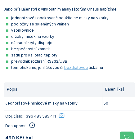
Jako příslušenství k vlhkostním analyzátorům Ohaus nabízíme:
jednorázové i opakovaně použitelné misky na vzorky
podložky ze skleněných vláken
vzorkovnice
držáky misek na vzorky
náhradní kryty displeje
bezpečnostní zámek
sadu pro kalibraci teploty
převodník rozhraní RS232/USB
termotiskárnu, jehličkovou či
bezdrátovou
tiskárnu
Popis
Balení [ks]
Jednorázové hliníkové misky na vzorky
50
Obj. číslo:
396 483 585 411
Dostupnost:
490 Kč
/ bal.