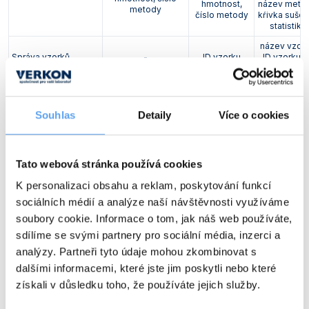
hmotnost,
název metod
metody
číslo metody
kŕivka sušen
statistika
název vzork
Správa vzorků
-
ID vzorku
ID vzorku, 
dávky
Knihovna metod
(počet uložených
2
20
20
metod)
Souhlas
Detaily
Více o cookies
100 výsledků
200 výsled
Paměť
1 výsledek měření
měření
měření
manuální,
Tato webová stránka používá cookies
manuální,
manuální,
časované, 
Kritéria vypínání
časované, 3
časované, 5
automatický
K personalizaci obsahu a reklam, poskytování funkcí
automatické
automatických
volné
sociálních médií a analýze naší návštěvnosti využíváme
soubory cookie. Informace o tom, jak náš web používáte,
Časovač
1 – 480 min
sdílíme se svými partnery pro sociální média, inzerci a
Kalibrace
externí
analýzy. Partneři tyto údaje mohou zkombinovat s
dalšími informacemi, které jste jim poskytli nebo které
Indikátor rovnováhy
ano, na přední straně vah
získali v důsledku toho, že používáte jejich služby.
(libela)
RS232, US