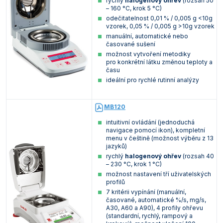
rychlý
halogenový ohřev
(rozsah 50
– 160 °C, krok 5 °C)
odečitatelnost 0,01 % / 0,005 g <10g
vzorek, 0,05 % / 0,005 g >10g vzorek
manuální, automatické nebo
časované sušení
možnost vytvoření metodiky
pro konkrétní látku změnou teploty a
času
ideální pro rychlé rutinní analýzy
MB120
intuitivní ovládání (jednoduchá
navigace pomocí ikon), kompletní
menu v češtině (možnost výběru z 13
jazyků)
rychlý
halogenový ohřev
(rozsah 40
– 230 °C, krok 1 °C)
možnost nastavení tří uživatelských
profilů
7 kritérii vypínání (manuální,
časované, automatické %/s, mg/s,
A30, A60 a A90), 4 profily ohřevu
(standardní, rychlý, rampový a