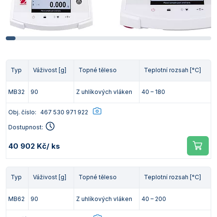
Typ
Váživost [g]
Topné těleso
Teplotní rozsah [°C]
MB32
90
Z uhlíkových vláken
40 – 180
Obj. číslo:
467 530 971 922
Dostupnost:
40 902 Kč
/ ks
Typ
Váživost [g]
Topné těleso
Teplotní rozsah [°C]
MB62
90
Z uhlíkových vláken
40 – 200