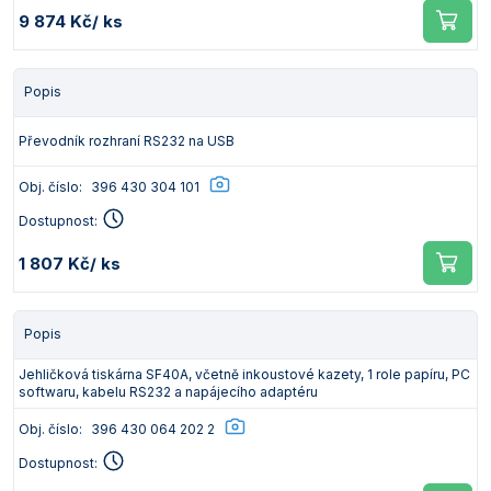
9 874 Kč
/ ks
Popis
Převodník rozhraní RS232 na USB
Obj. číslo:
396 430 304 101
Dostupnost:
1 807 Kč
/ ks
Popis
Jehličková tiskárna SF40A, včetně inkoustové kazety, 1 role papíru, PC
softwaru, kabelu RS232 a napájecího adaptéru
Obj. číslo:
396 430 064 202 2
Dostupnost: