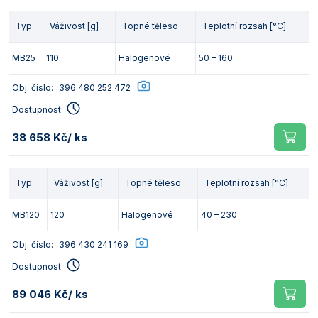
Typ
Váživost [g]
Topné těleso
Teplotní rozsah [°C]
MB25
110
Halogenové
50 – 160
Obj. číslo:
396 480 252 472
Dostupnost:
38 658 Kč
/ ks
Typ
Váživost [g]
Topné těleso
Teplotní rozsah [°C]
MB120
120
Halogenové
40 – 230
Obj. číslo:
396 430 241 169
Dostupnost:
89 046 Kč
/ ks