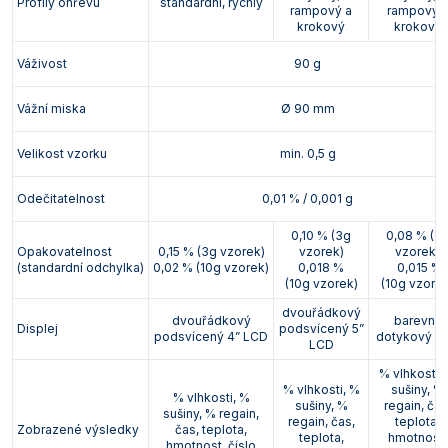
Profily ohřevu
standardní, rychlý
rampový a
rampový 
krokový
krokový
Váživost
90 g
Vážní miska
Ø 90 mm
Velikost vzorku
min. 0,5 g
Odečitatelnost
0,01 % / 0,001 g
0,10 % (3g
0,08 % (3
Opakovatelnost
0,15 % (3g vzorek)
vzorek)
vzorek)
(standardní odchylka)
0,02 % (10g vzorek)
0,018 %
0,015 %
(10g vzorek)
(10g vzorek
dvouřádkový
dvouřádkový
barevný
Displej
podsvícený 5”
podsvícený 4” LCD
dotykový 4,
LCD
% vlhkosti,
% vlhkosti, %
sušiny, %
% vlhkosti, %
sušiny, %
regain, čas
sušiny, % regain,
regain, čas,
teplota,
Zobrazené výsledky
čas, teplota,
teplota,
hmotnost,
hmotnost, číslo