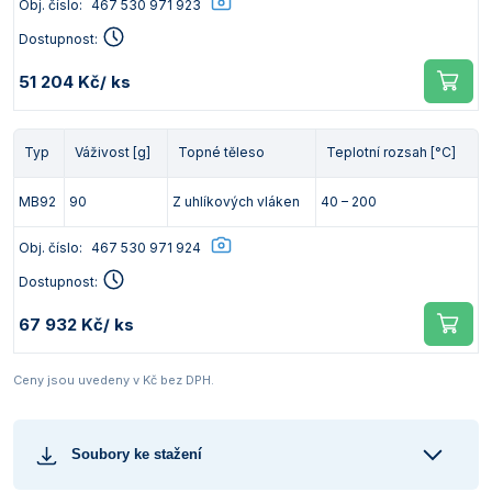
Obj. číslo:
467 530 971 923
Dostupnost:
51 204 Kč
/ ks
Typ
Váživost [g]
Topné těleso
Teplotní rozsah [°C]
MB92
90
Z uhlíkových vláken
40 – 200
Obj. číslo:
467 530 971 924
Dostupnost:
67 932 Kč
/ ks
Ceny jsou uvedeny v Kč bez DPH.
Soubory ke stažení