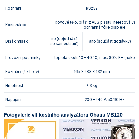
Rozhraní
RS232
kovové tělo, plášť z ABS plastu, nerezová váž
Konstrukce
ochranná fólie displeje
ne (objednává
Držák misek
ano (součást dodávky)
se samostatně)
Provozní podmínky
teplota okolí: 10 – 40 °C, max. 80% RH (nekond
Rozměry (š x h x v)
165 x 283 x 132 mm
Hmotnost
2,3 kg
Napájení
200 – 240 V, 50/60 Hz
Fotogalerie vlhkostního analyzátoru Ohaus MB120