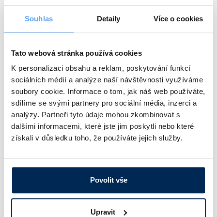
Souhlas
Detaily
Více o cookies
Tato webová stránka používá cookies
K personalizaci obsahu a reklam, poskytování funkcí
sociálních médií a analýze naší návštěvnosti využíváme
soubory cookie. Informace o tom, jak náš web používáte,
sdílíme se svými partnery pro sociální média, inzerci a
analýzy. Partneři tyto údaje mohou zkombinovat s
dalšími informacemi, které jste jim poskytli nebo které
získali v důsledku toho, že používáte jejich služby.
Turbidimetr přenosný Hach 2100 Q a 2100 Qis
Povolit vše
Speciální meřicí režim pro rychle sedimentující vzorky.
Dvoudetektorový optický systém pro přesné výsledky.
podrobnosti
66 700 Kč
Upravit