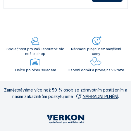
Společnost pro vaši laboratoř: víc
Náhradní plnění bez navýšení
než e-shop
ceny
Tisíce položek skladem
Osobní odběr a prodejna v Praze
Zaměstnáváme více než 50 % osob se zdravotním postižením a
našim zákazníkům poskytujeme
NÁHRADNÍ PLNĚNÍ
.