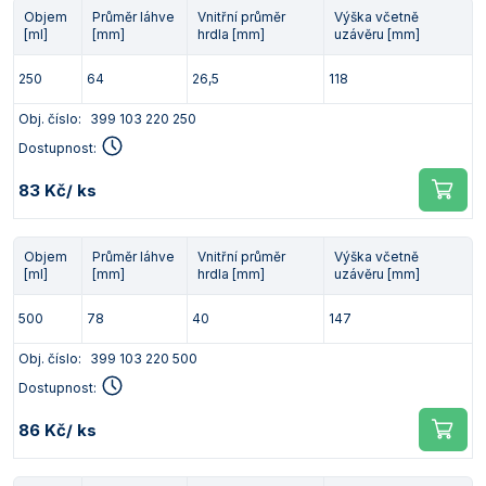
Objem
Průměr láhve
Vnitřní průměr
Výška včetně
[ml]
[mm]
hrdla [mm]
uzávěru [mm]
250
64
26,5
118
Obj. číslo:
399 103 220 250
Dostupnost:
83 Kč
/ ks
Objem
Průměr láhve
Vnitřní průměr
Výška včetně
[ml]
[mm]
hrdla [mm]
uzávěru [mm]
500
78
40
147
Obj. číslo:
399 103 220 500
Dostupnost:
86 Kč
/ ks