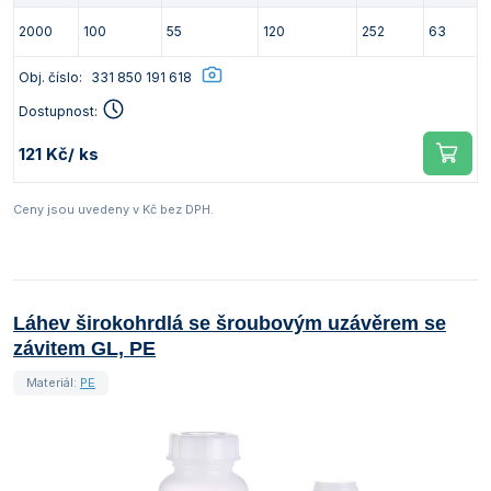
2000
100
55
120
252
63
Obj. číslo:
331 850 191 618
Dostupnost:
121 Kč
/ ks
Ceny jsou uvedeny v Kč bez DPH.
Láhev širokohrdlá se šroubovým uzávěrem se
závitem GL, PE
Materiál:
PE