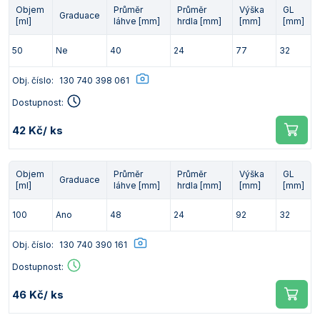
Objem
Průměr
Průměr
Výška
GL
Graduace
[ml]
láhve [mm]
hrdla [mm]
[mm]
[mm]
50
Ne
40
24
77
32
Obj. číslo:
130 740 398 061
Dostupnost:
42 Kč
/ ks
Objem
Průměr
Průměr
Výška
GL
Graduace
[ml]
láhve [mm]
hrdla [mm]
[mm]
[mm]
100
Ano
48
24
92
32
Obj. číslo:
130 740 390 161
Dostupnost:
46 Kč
/ ks