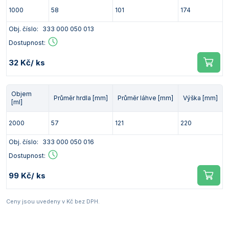
1000
58
101
174
Obj. číslo:
333 000 050 013
Dostupnost:
32 Kč
/ ks
Objem
Průměr hrdla [mm]
Průměr láhve [mm]
Výška [mm]
[ml]
2000
57
121
220
Obj. číslo:
333 000 050 016
Dostupnost:
99 Kč
/ ks
Ceny jsou uvedeny v Kč bez DPH.