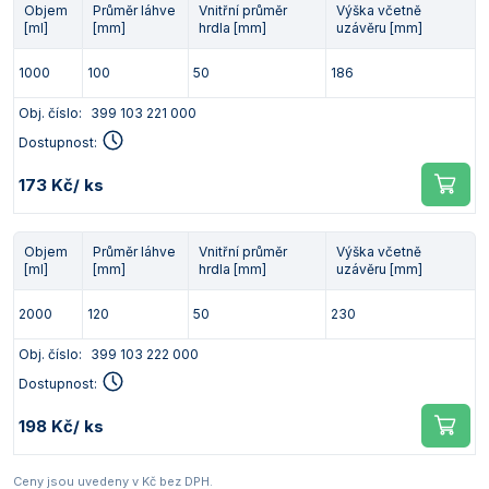
Objem
Průměr láhve
Vnitřní průměr
Výška včetně
[ml]
[mm]
hrdla [mm]
uzávěru [mm]
1000
100
50
186
Obj. číslo:
399 103 221 000
Dostupnost:
173 Kč
/ ks
Objem
Průměr láhve
Vnitřní průměr
Výška včetně
[ml]
[mm]
hrdla [mm]
uzávěru [mm]
2000
120
50
230
Obj. číslo:
399 103 222 000
Dostupnost:
198 Kč
/ ks
Ceny jsou uvedeny v Kč bez DPH.