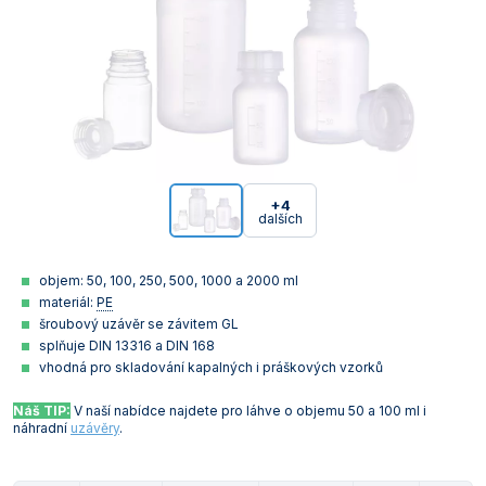
+4
dalších
objem: 50, 100, 250, 500, 1000 a 2000 ml
materiál:
PE
šroubový uzávěr se závitem GL
splňuje DIN 13316 a DIN 168
vhodná pro skladování kapalných i práškových vzorků
Náš TIP:
V naší nabídce najdete pro láhve o objemu 50 a 100 ml i
náhradní
uzávěry
.