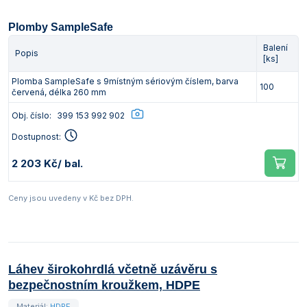
Plomby SampleSafe
Balení
Popis
[ks]
Plomba SampleSafe s 9místným sériovým číslem, barva
100
červená, délka 260 mm
Obj. číslo:
399 153 992 902
Dostupnost:
2 203 Kč
/ bal.
Ceny jsou uvedeny v Kč bez DPH.
Láhev širokohrdlá včetně uzávěru s
bezpečnostním kroužkem, HDPE
Materiál:
HDPE