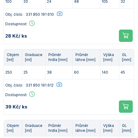
100
20
24
48
105
32
Obj. číslo:
331 850 191 610
Dostupnost:
28 Kč
/ ks
Objem
Graduace
Průměr
Průměr
Výška
GL
[ml]
[ml]
hrdla [mm]
láhve [mm]
[mm]
[mm]
250
25
38
60
140
45
Obj. číslo:
331 850 191 612
Dostupnost:
39 Kč
/ ks
Objem
Graduace
Průměr
Průměr
Výška
GL
[ml]
[ml]
hrdla [mm]
láhve [mm]
[mm]
[mm]