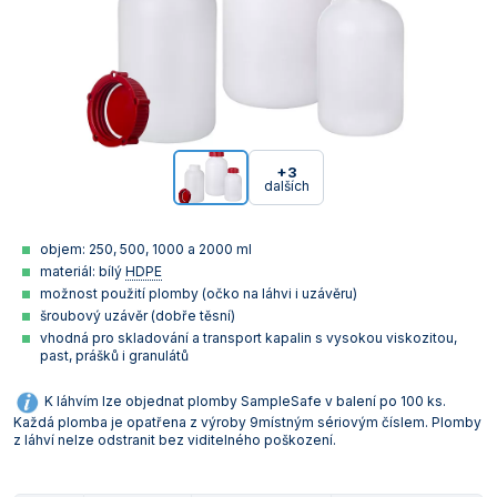
+3
dalších
objem: 250, 500, 1000 a 2000 ml
materiál: bílý
HDPE
možnost použití plomby (očko na láhvi i uzávěru)
šroubový uzávěr (dobře těsní)
vhodná pro skladování a transport kapalin s vysokou viskozitou,
past, prášků i granulátů
K láhvím lze objednat plomby SampleSafe v balení po 100 ks.
Každá plomba je opatřena z výroby 9místným sériovým číslem. Plomby
z láhví nelze odstranit bez viditelného poškození.