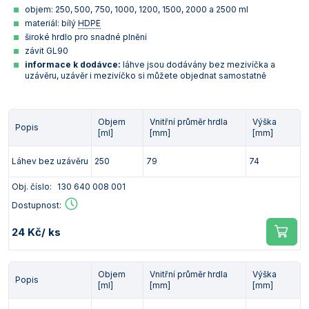
objem: 250, 500, 750, 1000, 1200, 1500, 2000 a 2500 ml
materiál: bílý
HDPE
široké hrdlo pro snadné plnění
závit GL90
informace k dodávce:
láhve jsou dodávány bez mezivíčka a
uzávěru, uzávěr i mezivíčko si můžete objednat samostatně
Objem
Vnitřní průměr hrdla
Výška
Popis
[ml]
[mm]
[mm]
Láhev bez uzávěru
250
79
74
Obj. číslo:
130 640 008 001
Dostupnost:
24 Kč
/ ks
Objem
Vnitřní průměr hrdla
Výška
Popis
[ml]
[mm]
[mm]