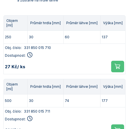
a zůstane na hrdle láhve
Objem
Průměr hrdla [mm]
Průměr láhve [mm]
Výška [mm]
[ml]
250
30
60
137
Obj. číslo:
331 850 015 710
Dostupnost:
27 Kč
/ ks
Objem
Průměr hrdla [mm]
Průměr láhve [mm]
Výška [mm]
[ml]
500
30
74
177
Obj. číslo:
331 850 015 711
Dostupnost: