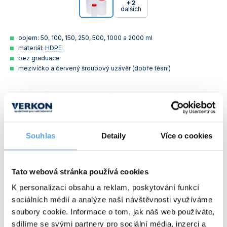
+2
dalších
objem: 50, 100, 150, 250, 500, 1000 a 2000 ml
materiál:
HDPE
bez graduace
mezivíčko a červený šroubový uzávěr (dobře těsní)
Objem
Průměr hrdla [mm]
Průměr láhve [mm]
Výška [mm]
[ml]
50
27
36
77
Souhlas
Detaily
Více o cookies
Obj. číslo:
333 033 050 001
Dostupnost:
Tato webová stránka používá cookies
21 Kč
/ ks
K personalizaci obsahu a reklam, poskytování funkcí
sociálních médií a analýze naší návštěvnosti využíváme
soubory cookie. Informace o tom, jak náš web používáte,
Objem
Průměr hrdla [mm]
Průměr láhve [mm]
Výška [mm]
[ml]
sdílíme se svými partnery pro sociální média, inzerci a