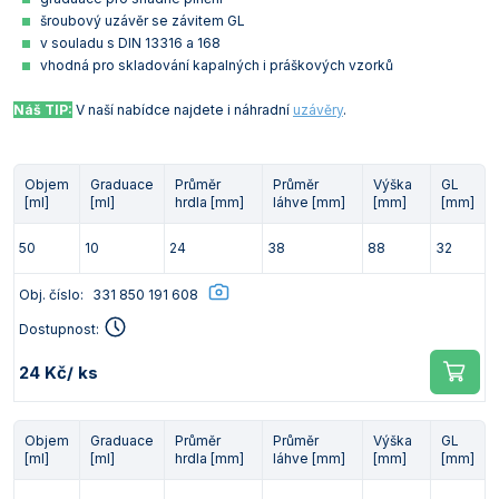
šroubový uzávěr se závitem GL
v souladu s DIN 13316 a 168
vhodná pro skladování kapalných i práškových vzorků
Náš TIP:
V naší nabídce najdete i náhradní
uzávěry
.
Objem
Graduace
Průměr
Průměr
Výška
GL
[ml]
[ml]
hrdla [mm]
láhve [mm]
[mm]
[mm]
50
10
24
38
88
32
Obj. číslo:
331 850 191 608
Dostupnost:
24 Kč
/ ks
Objem
Graduace
Průměr
Průměr
Výška
GL
[ml]
[ml]
hrdla [mm]
láhve [mm]
[mm]
[mm]