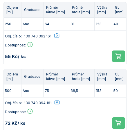
Objem
Průměr
Průměr
Výška
GL
Graduace
[ml]
láhve [mm]
hrdla [mm]
[mm]
[mm]
250
Ano
64
31
123
40
Obj. číslo:
130 740 392 161
Dostupnost:
55 Kč
/ ks
Objem
Průměr
Průměr
Výška
GL
Graduace
[ml]
láhve [mm]
hrdla [mm]
[mm]
[mm]
500
Ano
75
38,5
153
50
Obj. číslo:
130 740 394 161
Dostupnost:
72 Kč
/ ks