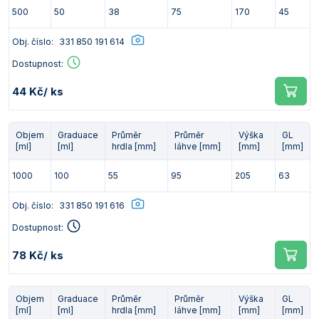
500
50
38
75
170
45
Obj. číslo:
331 850 191 614
Dostupnost:
44 Kč
/ ks
Objem
Graduace
Průměr
Průměr
Výška
GL
[ml]
[ml]
hrdla [mm]
láhve [mm]
[mm]
[mm]
1000
100
55
95
205
63
Obj. číslo:
331 850 191 616
Dostupnost:
78 Kč
/ ks
Objem
Graduace
Průměr
Průměr
Výška
GL
[ml]
[ml]
hrdla [mm]
láhve [mm]
[mm]
[mm]