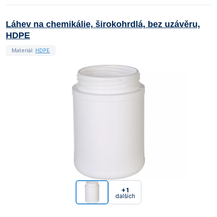
Láhev na chemikálie, širokohrdlá, bez uzávěru,
HDPE
Materiál:
HDPE
+1
dalších