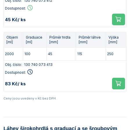
Obj. číslo:
130 740 073 412
Dostupnost:
45 Kč
/ ks
Objem
Graduace
Průměr hrdla
Průměr láhve
Výška
[ml]
[ml]
[mm]
[mm]
[mm]
2000
100
45
115
250
Obj. číslo:
130 740 073 413
Dostupnost:
83 Kč
/ ks
Ceny jsou uvedeny v Kč bez DPH.
Láhev širokohrdlá s graduací a se šroubovým