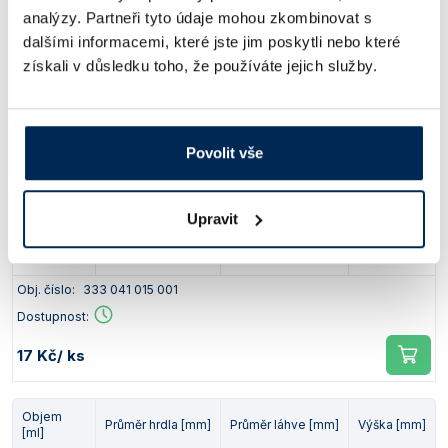
analýzy. Partneři tyto údaje mohou zkombinovat s
100
37
51
80
dalšími informacemi, které jste jim poskytli nebo které
získali v důsledku toho, že používáte jejich služby.
Obj. číslo:
333 024 010 004
Dostupnost:
17 Kč
/ ks
Povolit vše
Objem
Průměr hrdla [mm]
Průměr láhve [mm]
Výška [mm]
[ml]
Upravit
150
37
51
108
Obj. číslo:
333 041 015 001
Dostupnost:
17 Kč
/ ks
Objem
Průměr hrdla [mm]
Průměr láhve [mm]
Výška [mm]
[ml]