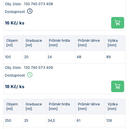
Obj. číslo:
130 740 073 408
Vlastnosti skla a porcelánu
Zátky a uzávěry
Teploměry, vlhkoměry a další přístroje pro
měření prostředí (klimatu)
Dostupnost:
Zkumavky
Zkumavky a stojany
Titrátory
16 Kč
/ ks
Vlastnosti plastů
Turbidimetry (měření zákalu)
Objem
Graduace
Průměr hrdla
Průměr láhve
Výška
Váhy
[ml]
[ml]
[mm]
[mm]
[mm]
Vlhkostní analyzátory - váhy sušicí
100
20
24
48
89
Viskozimetry
Obj. číslo:
130 740 073 409
Dostupnost:
18 Kč
/ ks
Objem
Graduace
Průměr hrdla
Průměr láhve
Výška
[ml]
[ml]
[mm]
[mm]
[mm]
250
25
34,5
61
126