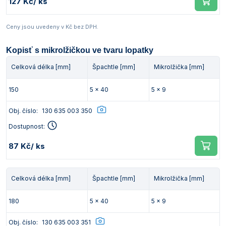
127 Kč
/ ks
Ceny jsou uvedeny v Kč bez DPH.
Kopisť s mikrolžičkou ve tvaru lopatky
Celková délka [mm]
Špachtle [mm]
Mikrolžička [mm]
150
5 x 40
5 x 9
Obj. číslo:
130 635 003 350
Dostupnost:
87 Kč
/ ks
Celková délka [mm]
Špachtle [mm]
Mikrolžička [mm]
180
5 x 40
5 x 9
Obj. číslo:
130 635 003 351