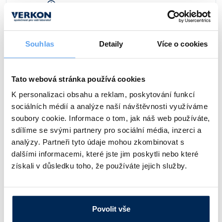
Dostupnost:
97 Kč
/ ks
Souhlas
Detaily
Více o cookies
Celková délka [mm]
Špachtle [mm]
Mikrolžička [mm]
Tato webová stránka používá cookies
200
5 x 45
5 x 9
K personalizaci obsahu a reklam, poskytování funkcí
Obj. číslo:
130 635 003 345
sociálních médií a analýze naší návštěvnosti využíváme
Dostupnost:
soubory cookie. Informace o tom, jak náš web používáte,
101 Kč
/ ks
sdílíme se svými partnery pro sociální média, inzerci a
analýzy. Partneři tyto údaje mohou zkombinovat s
dalšími informacemi, které jste jim poskytli nebo které
Celková délka [mm]
Špachtle [mm]
Mikrolžička [mm]
získali v důsledku toho, že používáte jejich služby.
210
6 x 55
5 x 9
Obj. číslo:
397 210 003 345
Povolit vše
Dostupnost: