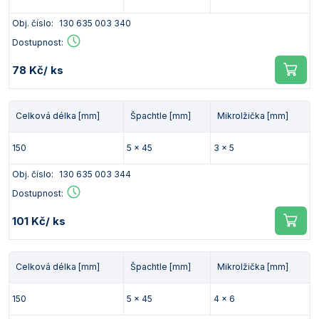
Vlastnosti skla a porcelánu
Zátky a uzávěry
Teploměry, vlhkoměry a další přístroje pro
Obj. číslo:
130 635 003 340
měření prostředí (klimatu)
Zkumavky
Zkumavky a stojany
Dostupnost:
Titrátory
Vlastnosti plastů
78 Kč
/ ks
Turbidimetry (měření zákalu)
Váhy
Celková délka [mm]
Špachtle [mm]
Mikrolžička [mm]
Vlhkostní analyzátory - váhy sušicí
150
5 x 45
3 x 5
Viskozimetry
Obj. číslo:
130 635 003 344
Dostupnost:
101 Kč
/ ks
Celková délka [mm]
Špachtle [mm]
Mikrolžička [mm]
150
5 x 45
4 x 6