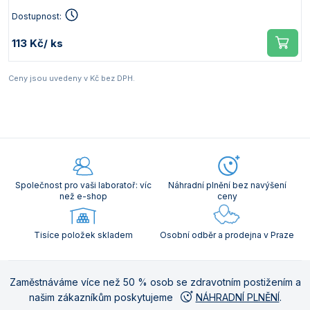
Dostupnost:
113 Kč
/ ks
Ceny jsou uvedeny v Kč bez DPH.
Společnost pro vaši laboratoř: víc
Náhradní plnění bez navýšení
než e-shop
ceny
Tisíce položek skladem
Osobní odběr a prodejna v Praze
Zaměstnáváme více než 50 % osob se zdravotním postižením a
našim zákazníkům poskytujeme
NÁHRADNÍ PLNĚNÍ
.