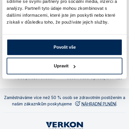
sdílíme se svými partnery pro sociální média, inzerci a
Vlastnosti skla a porcelánu
Zátky a uzávěry
Teploměry, vlhkoměry a další přístroje pro
analýzy. Partneři tyto údaje mohou zkombinovat s
měření prostředí (klimatu)
Ceny jsou uvedeny v Kč bez DPH.
dalšími informacemi, které jste jim poskytli nebo které
Zkumavky
Zkumavky a stojany
získali v důsledku toho, že používáte jejich služby.
Titrátory
Vlastnosti plastů
Turbidimetry (měření zákalu)
Váhy
Povolit vše
Vlhkostní analyzátory - váhy sušicí
Společnost pro vaši laboratoř: víc
Náhradní plnění bez navýšení
než e-shop
ceny
Upravit
Viskozimetry
Tisíce položek skladem
Osobní odběr a prodejna v Praze
Zaměstnáváme více než 50 % osob se zdravotním postižením a
našim zákazníkům poskytujeme
NÁHRADNÍ PLNĚNÍ
.