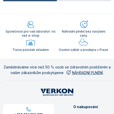
Společnost pro vaši laboratoř: víc
Náhradní plnění bez navýšení
než e-shop
ceny
Tisíce položek skladem
Osobní odběr a prodejna v Praze
Zaměstnáváme více než 50 % osob se zdravotním postižením a
našim zákazníkům poskytujeme
NÁHRADNÍ PLNĚNÍ
.
O nakupování