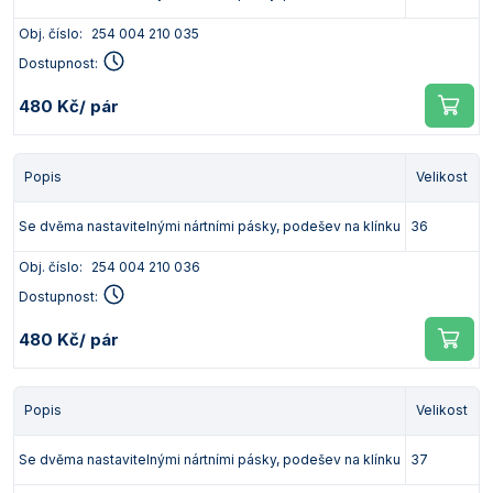
Vlastnosti skla a porcelánu
Zátky a uzávěry
Teploměry, vlhkoměry a další přístroje pro
Obj. číslo:
254 004 210 035
měření prostředí (klimatu)
Zkumavky
Zkumavky a stojany
Dostupnost:
Titrátory
480 Kč
/ pár
Vlastnosti plastů
Turbidimetry (měření zákalu)
Váhy
Popis
Velikost
Vlhkostní analyzátory - váhy sušicí
Se dvěma nastavitelnými nártními pásky, podešev na klínku
36
Viskozimetry
Obj. číslo:
254 004 210 036
Dostupnost:
480 Kč
/ pár
Popis
Velikost
Se dvěma nastavitelnými nártními pásky, podešev na klínku
37