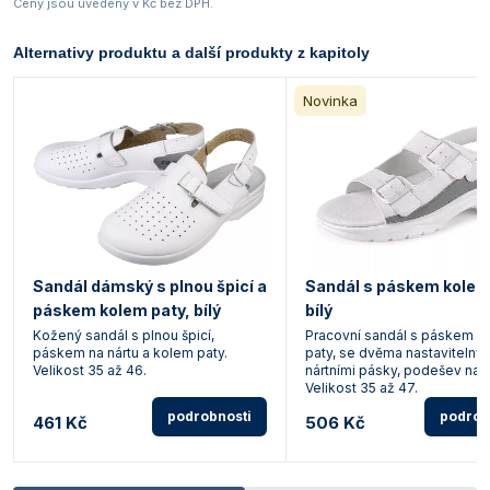
Ceny jsou uvedeny v Kč bez DPH.
Alternativy produktu a další produkty z kapitoly
Novinka
Sandál dámský s plnou špicí a
Sandál s páskem kolem
páskem kolem paty, bílý
bílý
Kožený sandál s plnou špicí,
Pracovní sandál s páskem k
páskem na nártu a kolem paty.
paty, se dvěma nastavitelný
Velikost 35 až 46.
nártními pásky, podešev na k
Velikost 35 až 47.
podrobnosti
podrob
461 Kč
506 Kč