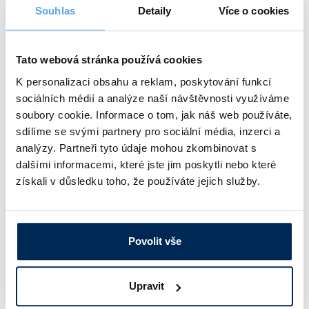
Souhlas
Detaily
Více o cookies
480 Kč
/ pár
Tato webová stránka používá cookies
Popis
Velikost
K personalizaci obsahu a reklam, poskytování funkcí
Se dvěma nastavitelnými nártními pásky, podešev na klínku
42
sociálních médií a analýze naší návštěvnosti využíváme
soubory cookie. Informace o tom, jak náš web používáte,
Obj. číslo:
254 004 210 042
sdílíme se svými partnery pro sociální média, inzerci a
Dostupnost:
analýzy. Partneři tyto údaje mohou zkombinovat s
480 Kč
/ pár
dalšími informacemi, které jste jim poskytli nebo které
získali v důsledku toho, že používáte jejich služby.
Popis
Velikost
Se dvěma nastavitelnými nártními pásky, podešev na klínku
43
Povolit vše
Obj. číslo:
254 004 210 043
Dostupnost:
Upravit