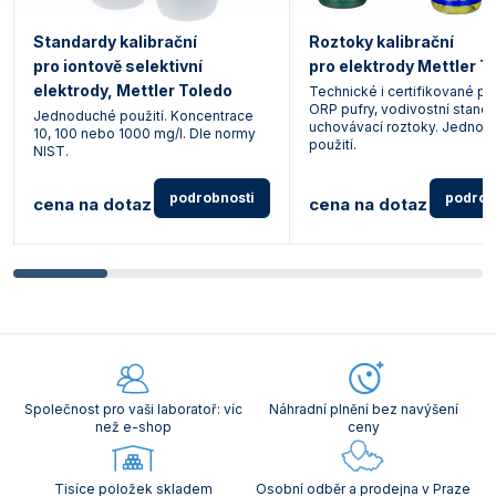
Standardy kalibrační
Roztoky kalibrační
pro iontově selektivní
pro elektrody Mettler T
elektrody, Mettler Toledo
Technické i certifikované pH
ORP pufry, vodivostní standa
Jednoduché použití. Koncentrace
uchovávací roztoky. Jednod
10, 100 nebo 1000 mg/l. Dle normy
použití.
NIST.
podrobnosti
podrob
cena na dotaz
cena na dotaz
Společnost pro vaši laboratoř: víc
Náhradní plnění bez navýšení
než e-shop
ceny
Tisíce položek skladem
Osobní odběr a prodejna v Praze