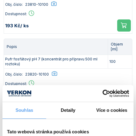
Obj. číslo:
23810-10100
Vlastnosti skla a porcelánu
Zátky a uzávěry
Teploměry, vlhkoměry a další přístroje pro
měření prostředí (klimatu)
Dostupnost:
Zkumavky
Zkumavky a stojany
Titrátory
193 Kč
/ ks
Vlastnosti plastů
Turbidimetry (měření zákalu)
Objem
Popis
Váhy
[ml]
Vlhkostní analyzátory - váhy sušicí
Pufr fosfátový pH 7 (koncentrát pro přípravu 500 ml
100
roztoku)
Viskozimetry
Obj. číslo:
23820-10100
Dostupnost:
193 Kč
/ ks
Souhlas
Detaily
Více o cookies
Objem
Popis
[ml]
Pufr borátový pH 9 (koncentrát pro přípravu 500 ml
100
Tato webová stránka používá cookies
roztoku)