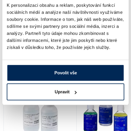
K personalizaci obsahu a reklam, poskytování funkcí
Obj. číslo:
23830-10100
sociálních médií a analýze naší návštěvnosti využíváme
Dostupnost:
soubory cookie. Informace o tom, jak náš web používáte,
sdílíme se svými partnery pro sociální média, inzerci a
193 Kč
/ ks
analýzy. Partneři tyto údaje mohou zkombinovat s
dalšími informacemi, které jste jim poskytli nebo které
Ceny jsou uvedeny v Kč bez DPH.
získali v důsledku toho, že používáte jejich služby.
Soubory ke stažení
Povolit vše
Alternativy produktu a další produkty z kapitoly
Upravit